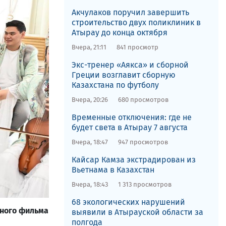
Акчулаков поручил завершить
строительство двух поликлиник в
Атырау до конца октября
Вчера, 21:11
841 просмотр
Экс-тренер «Аякса» и сборной
Греции возглавит сборную
Казахстана по футболу
Вчера, 20:26
680 просмотров
Временные отключения: где не
будет света в Атырау 7 августа
Вчера, 18:47
947 просмотров
Кайсар Камза экстрадирован из
Вьетнама в Казахстан
Вчера, 18:43
1 313 просмотров
68 экологических нарушений
нного фильма
выявили в Атырауской области за
полгода