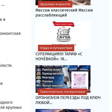
Здоровье и красота
й —
Массаж классический Массаж
расслабляющий
а и
онконгская
Отдых и путешествия
СУПЕРАКЦИЯ!!!! ТАРИФ «C
НОЧЁВКОЙ»: 18...
бласти.
 и
Транспортные, погрузочные
ОРГАНИЗУЕМ ПЕРЕЕЗДЫ ПОД КЛЮЧ
одного
ЛЮБОЙ...
для крупных