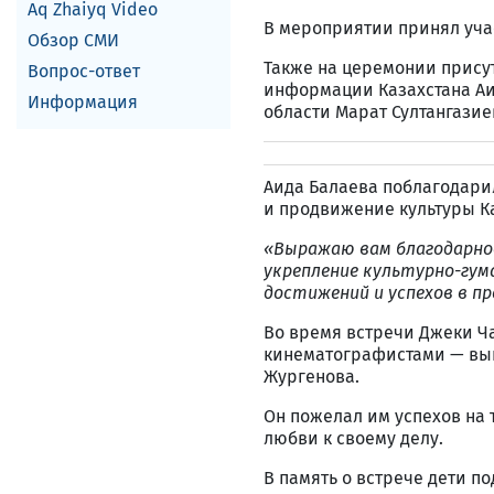
Aq Zhaiyq Video
В мероприятии принял уча
Обзор СМИ
Также на церемонии прису
Вопрос-ответ
информации Казахстана Аи
Информация
области Марат Султангазие
Аида Балаева поблагодарил
и продвижение культуры К
«Выражаю вам благодарнос
укрепление культурно-гум
достижений и успехов в п
Во время встречи Джеки 
кинематографистами — вып
Жургенова.
Он пожелал им успехов на 
любви к своему делу.
В память о встрече дети п