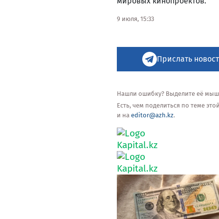
мировых кинопроектов.
9 июля, 15:33
Прислать новост
Нашли ошибку? Выделите её мышью
Есть, чем поделиться по теме эт
и на
editor@azh.kz
.