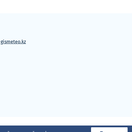
м
gismeteo.kz