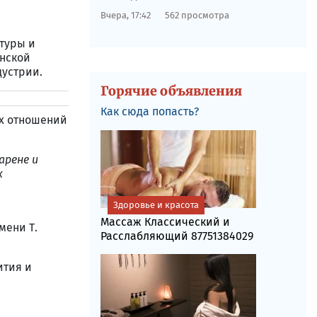
Вчера, 17:42
562 просмотра
туры и
инской
дустрии.
Горячие объявления
Как сюда попасть?
их отношений
арене и
х
Здоровье и красота
Массаж Классический и
мени Т.
Расслабляющий 87751384029
ития и