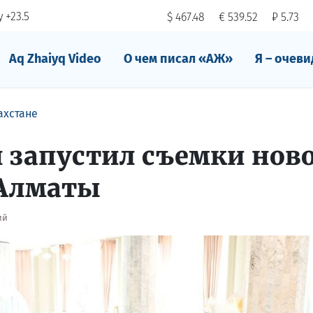
 +23.5
$ 467.48
€ 539.52
₽ 5.73
Aq Zhaiyq Video
О чем писал «АЖ»
Я – очеви
ахстане
 запустил съемки нов
 Алматы
ий