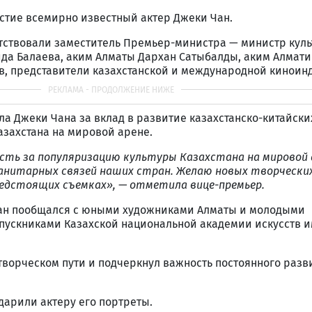
стие всемирно известный актер Джеки Чан.
тствовали заместитель Премьер-министра — министр куль
да Балаева, аким Алматы Дархан Сатыбалды, аким Алмат
в, представители казахстанской и международной киноин
а Джеки Чана за вклад в развитие казахстанско-китайск
азахстана на мировой арене.
ть за популяризацию культуры Казахстана на мировой 
анитарных связей наших стран. Желаю новых творчески
редстоящих съемках», — отметила вице-премьер.
Чан пообщался с юными художниками Алматы и молодыми
ускниками Казахской национальной академии искусств и
творческом пути и подчеркнул важность постоянного разв
одарили актеру его портреты.