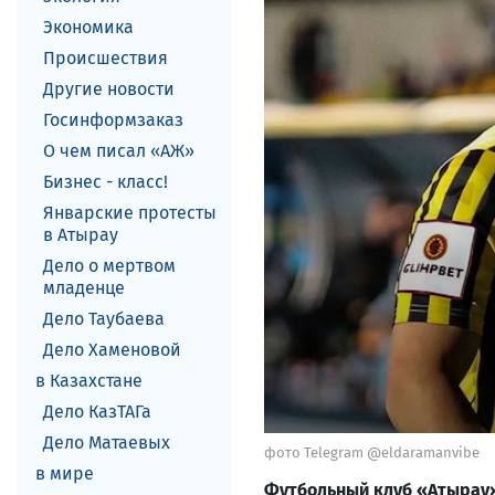
Экономика
Происшествия
Другие новости
Госинформзаказ
О чем писал «АЖ»
Бизнес - класс!
Январские протесты
в Атырау
Дело о мертвом
младенце
Дело Таубаева
Дело Хаменовой
в Казахстане
Дело КазТАГа
Дело Матаевых
фото Telegram @eldaramanvibe
в мире
Футбольный клуб «Атырау»