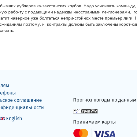
бывших дублеров ка-захстанских клубов. Надо усиливать коман-ду, 
ую рабо-ту с подающими надежды иностраными ле-гионерами,  го
атит наверное уже болтаться непри-стойнох месте премьер лиги. 
 ожиданиям поэтому, и  контракты должны быть заключены корот-ким
а-зать.
елям
лефоны
Прогноз погоды по данны
ьское соглашение
онфиденциальности
English
Принимаем карты