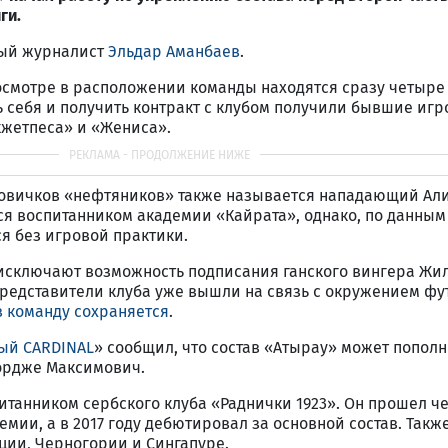
ги.
ный журналист
Эльдар Аманбаев
.
осмотре в расположении команды находятся сразу четыре
 себя и получить контракт с клубом получили бывшие игр
жетпеса» и «Жениса».
овичков «нефтяников» также называется нападающий Али
ся воспитанником академии «Кайрата», однако, по данным
ся без игровой практики.
е исключают возможность подписания ганского вингера Жи
представители клуба уже вышли на связь с окружением фут
в команду сохраняется
.
ый CARDINAL
» сообщил, что состав «Атырау» может пополн
рдже Максимович.
танником сербского клуба «Раднички 1923». Он прошел ч
ии, а в 2017 году дебютировал за основной состав. Такж
ции, Черногории и Сингапуре.