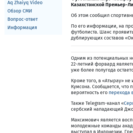
Aq Zhaiyq Video
Казахстанской Премьер-Ли
Обзор СМИ
Об этом сообщил спортив
Вопрос-ответ
По его информации, на пр
Информация
футболиста. Шанс проявить
дублирующих составов «Ок
Одним из потенциальных н
22-летний форвард являет
уже более полугода остает
Кроме того, в «Атырау» н
Кумсона. Сообщается, что 
вероятность его
перехода 
Также Telegram-канал «
Сер
сербский нападающий Джо
Максимович является воспи
молодежные команды академ
выступал в Индонезии, Гре