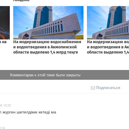
Комментарии к этой теме были закрыты
Подписаться
06 15:25
 жүрген шетелдікке кетеді ма
9:14