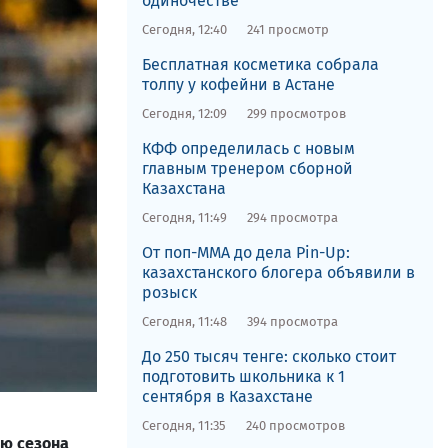
одиночестве
Сегодня, 12:40
241 просмотр
​Бесплатная косметика собрала
толпу у кофейни в Астане​
Сегодня, 12:09
299 просмотров
КФФ определилась с новым
главным тренером сборной
Казахстана
Сегодня, 11:49
294 просмотра
От поп-ММА до дела Pin-Up:
казахстанского блогера объявили в
розыск
Сегодня, 11:48
394 просмотра
До 250 тысяч тенге: сколько стоит
подготовить школьника к 1
сентября в Казахстане
Сегодня, 11:35
240 просмотров
ью сезона