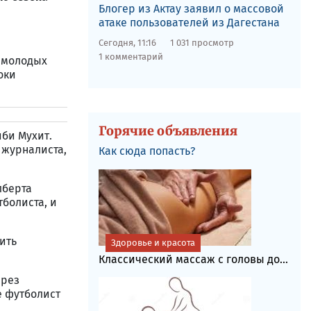
Блогер из Актау заявил о массовой
атаке пользователей из Дагестана
Сегодня, 11:16
1 031 просмотр
1 комментарий
 молодых
оки
Горячие объявления
би Мухит.
 журналиста,
Как сюда попасть?
лберта
болиста, и
ить
Здоровье и красота
Классический массаж с головы до...
ерез
е футболист