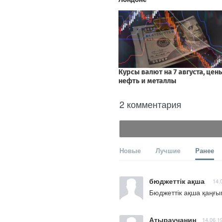
2 комментария
Новые
Лучшие
Ранее
бюджеттік ақша
14.
Бюджеттік ақша қаңғып
Атыраучанин
14.06 1