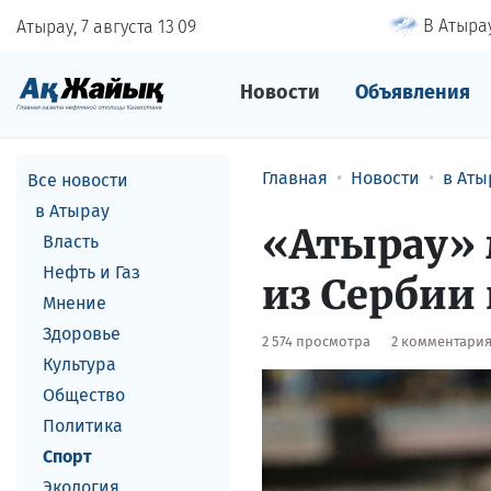
В Атырау
Атырау, 7 августа
13
:
09
Новости
Объявления
Главная
Новости
в Аты
Все новости
в Атырау
«Атырау» 
Власть
Нефть и Газ
из Сербии
Мнение
Здоровье
2 574 просмотра
2 комментари
Культура
Общество
Политика
Спорт
Экология