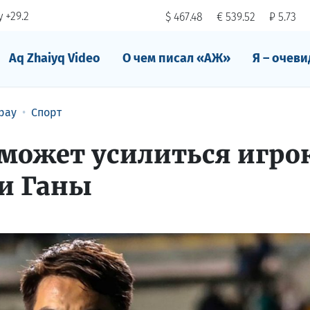
 +29.2
$ 467.48
€ 539.52
₽ 5.73
Aq Zhaiyq Video
О чем писал «АЖ»
Я – очеви
рау
Спорт
может усилиться игро
 и Ганы
я