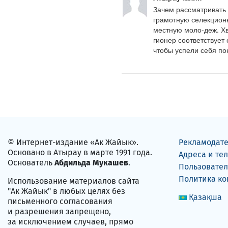
Зачем рассматривать 
грамотную селекционн
местную моло-деж. Хв
гионер соответствует
чтобы успели себя пок
© Интернет-издание «Ак Жайык».
Рекламодат
Основано в Атырау в марте 1991 года.
Адреса и те
Основатель
Абдильда Мукашев
.
Пользовател
Политика к
Использование материалов сайта
"Ак Жайык" в любых целях без
Қазақша
письменного согласования
и разрешения запрещено,
за исключением случаев, прямо