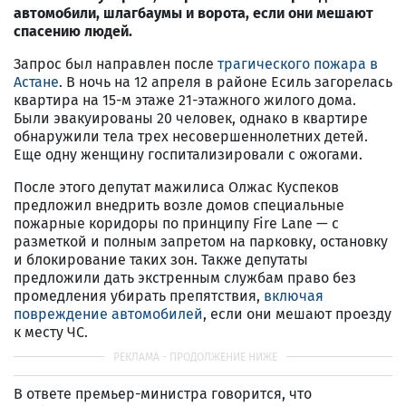
автомобили, шлагбаумы и ворота, если они мешают
спасению людей.
Запрос был направлен после
трагического пожара в
Астане
. В ночь на 12 апреля в районе Есиль загорелась
квартира на 15-м этаже 21-этажного жилого дома.
Были эвакуированы 20 человек, однако в квартире
обнаружили тела трех несовершеннолетних детей.
Еще одну женщину госпитализировали с ожогами.
После этого депутат мажилиса Олжас Куспеков
предложил внедрить возле домов специальные
пожарные коридоры по принципу Fire Lane — с
разметкой и полным запретом на парковку, остановку
и блокирование таких зон. Также депутаты
предложили дать экстренным службам право без
промедления убирать препятствия,
включая
повреждение автомобилей
, если они мешают проезду
к месту ЧС.
В ответе премьер-министра говорится, что