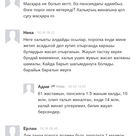
Масқара не болып кетті, біз пенсиядағы адамбыз,  
бізге порог неге көтереді? Халықтың жинағына қол 
сұғу масқара ғо
Ника
06.06 08:02
Неге халыкты алдайды осылар, порогка енди мине 
жетип асадыгой деп кутип отырганда карашы 
булардын жасап отырганын. Жауып тастау керек 
бундай мекемени, халык ушин жумыс жасап жатканы 
шамалы. Кайда барып шагымдануга болады, 
барайык баратын жерге
Адам
Ника
06.06 14:55
61 жастамын, пенсияга 1.5 жаным калды, 10 
млн, олип талып жиналган, енди 14 млн, 
калай жинап улгеремиз, билик жауап 
берсендер.
Ерлан
06.06 08:48
Для такои порога должен быть зарплата 1 милеон 