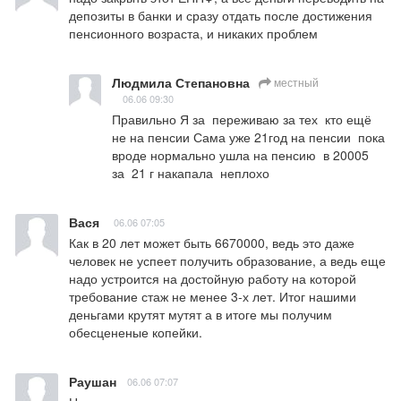
депозиты в банки и сразу отдать после достижения 
пенсионного возраста, и никаких проблем
Людмила Степановна
местный
06.06 09:30
Правильно Я за  переживаю за тех  кто ещё 
не на пенсии Сама уже 21год на пенсии  пока 
вроде нормально ушла на пенсию  в 20005  
за  21 г накапала  неплохо
Вася
06.06 07:05
Как в 20 лет может быть 6670000, ведь это даже 
человек не успеет получить образование, а ведь еще 
надо устроится на достойную работу на которой 
требование стаж не менее 3-х лет. Итог нашими 
деньгами крутят мутят а в итоге мы получим 
обесцененые копейки.
Раушан
06.06 07:07