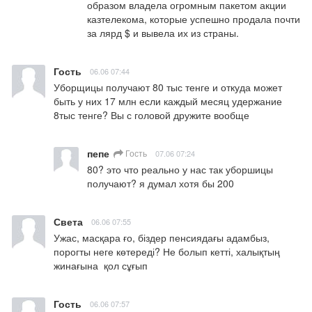
образом владела огромным пакетом акции 
казтелекома, которые успешно продала почти 
за лярд $ и вывела их из страны.
Гость
06.06 07:44
Уборщицы получают 80 тыс тенге и откуда может 
быть у них 17 млн если каждый месяц удержание 
8тыс тенге? Вы с головой дружите вообще
пепе
Гость
07.06 07:24
80? это что реально у нас так уборшицы 
получают? я думал хотя бы 200
Света
06.06 07:55
Ужас, масқара ғо, біздер пенсиядағы адамбыз, 
порогты неге көтереді? Не болып кетті, халықтың 
жинағына  қол сұғып
Гость
06.06 07:57