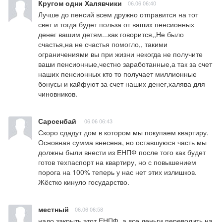
Кругом одни Халявчики
06.06 06:40
Лучше до пенсий всем дружно отправится на тот 
свет и тогда будет польза от ваших пенсионных 
денег вашим детям...как говорится,,Не было 
счастья,на не счастья помогло,, такими 
ограничениями вы при жизни некогда не получите 
ваши пенсионные,честно заработанные,а так за счет 
наших пенсионных кто то получает миллионные 
бонусы и кайфуют за счет наших денег,халява для 
чиновников.
Сарсенбай
06.06 06:43
Скоро сдадут дом в котором мы покупаем квартиру. 
Основная сумма внесена, но оставшуюся часть мы 
должны были внести из ЕНПФ после того как будет 
готов техпаспорт на квартиру, но с повышением 
порога на 100% теперь у нас нет этих излишков. 
Жёстко кинуло государство.
местный
06.06 06:58
надо закрыть этот ЕНПФ, а все деньги переводить на 