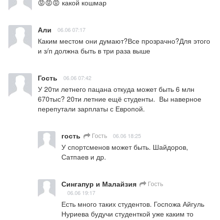
😡😡😡 какой кошмар
Али
06.06 07:17
Каким местом они думают?Все прозрачно?Для этого 
и з/п должна быть в три раза выше
Гость
06.06 07:42
У 20ти летнего пацана откуда может быть 6 млн 
670тыс? 20ти летние ещё студенты.  Вы наверное 
перепутали зарплаты с Европой.
гость
Гость
06.06 18:25
У спортсменов может быть. Шайдоров, 
Сатпаев и др.
Сингапур и Малайзия
Гость
06.06 19:17
Есть много таких студентов. Госпожа Айгуль 
Нуриева будучи студенткой уже каким то 