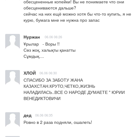
обесцененные копейки! Вы не понимаете что они 
обесцениваются дальше? 

сейчас на них ещё можно хотя бы что-то купить, я не 
курю, бумага мне не нужна про запас
Нуржан
06.06 06:26
Ұрылар   - Воры !! 

Сөз жоқ, халықты қанатты 

Сұмдық....
ХЛОЙ
06.06 06:30
СПАСИБО ЗА ЗАБОТУ ЖАНА 
КАЗАХСТАН.КРУТО,ЧЕТКО,ЖИЗНЬ 
НАЛАДИЛАСЬ..ВСЕ О НАРОДЕ ДУМАЕТЕ " ЮРИИ 
ВЕНЕДИКТОВИЧИ
дед
06.06 06:35
Ровно в 2 раза подняли, ошалеть!