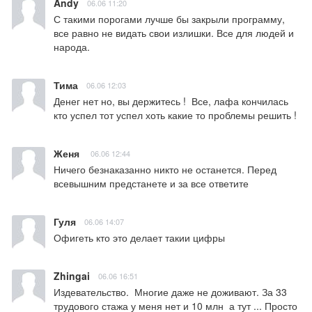
Andy
06.06 11:20
С такими порогами лучше бы закрыли программу, 
все равно не видать свои излишки. Все для людей и 
народа.
Тима
06.06 12:03
Денег нет но, вы держитесь !  Все, лафа кончилась 
кто успел тот успел хоть какие то проблемы решить !
Женя
06.06 12:44
Ничего безнаказанно никто не останется. Перед 
всевышним предстанете и за все ответите
Гуля
06.06 14:07
Офигеть кто это делает такии цифры
Zhingai
06.06 16:51
Издевательство.  Многие даже не доживают. За 33 
трудового стажа у меня нет и 10 млн  а тут ... Просто 