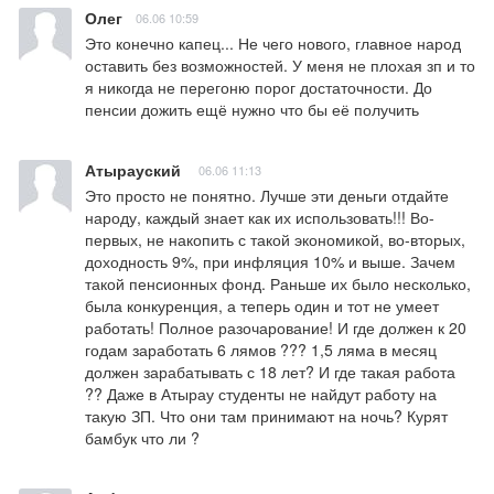
Олег
06.06 10:59
Это конечно капец... Не чего нового, главное народ 
оставить без возможностей. У меня не плохая зп и то 
я никогда не перегоню порог достаточности. До 
пенсии дожить ещё нужно что бы её получить
Атырауский
06.06 11:13
Это просто не понятно. Лучше эти деньги отдайте 
народу, каждый знает как их использовать!!! Во-
первых, не накопить с такой экономикой, во-вторых, 
доходность 9%, при инфляция 10% и выше. Зачем 
такой пенсионных фонд. Раньше их было несколько, 
была конкуренция, а теперь один и тот не умеет 
работать! Полное разочарование! И где должен к 20 
годам заработать 6 лямов ??? 1,5 ляма в месяц 
должен зарабатывать с 18 лет? И где такая работа 
?? Даже в Атырау студенты не найдут работу на 
такую ЗП. Что они там принимают на ночь? Курят 
бамбук что ли ?