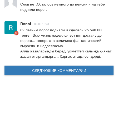
Слов нет.Осталось немного до пенсии и на тебе 
подняли порог.
Ronni
06.06 18:44
62 летним порог подняли и сделали 25 540 000  
тенге.  Всю жизнь надеялся вот вот достану до 
порога... теперь эта величина фантастический 
выросла  и недосягаема.

Алла жазаларыңды береді үкіметтегі халыққа қиянат 
жасап отырғандарға... Қарғыс атады сендерді.
СЛЕДУЮЩИЕ КОММЕНТАРИИ