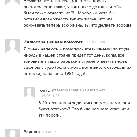
Неужели все так плохо, что это за пороги 
достаточности такие, у кого такие доходы, чтобы 
были такие отчисления?!!! Молодым хотя бы 
оставили возможность купить жилье, что им 
бомжевать теперь всю жизнь, вы что делаете вообще
Иллюстрация нам поможет
06.06 07:08
Я очень надеюсь и помолюсь всевышнему что когда 
нибудь в нашей стране придет тот день, когда все 
виновные в таком бардаке в стране ответить перед 
законом в суде (если он/она нет в живых отвечали их 
потомки) начиная с 1991 года!!!
гость
Иллюстрация нам поможет
06.06 18:28
В 90-х зарплаты задерживали месяцами, они 
будут отвечать? Это было намного хуже, чем 
эти пороги.
Раушан
06.06 07:11