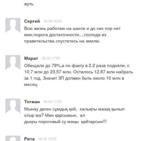
жуть
Сергей
06.06 16:53
Всю жизнь работаю на шахте и до сих пор нет 
мин.порога достаточности....господа из 
правительства спуститесь на землю.
Марат
06.06 17:00
Обещали до 79%,а по факту в 2.2 раза подняли, с 
10.7 млн до 23,57 млн. Осталось 12,87 млн набрать 
за 1 год. Значит ЗП должен быть около 10 млн в 
месяц
Тогжан
06.06 17:29
Мынау деген сұмдық қой,  халықты мазақ қылып 
отыр ма? Мен қарсымын,  ал

дыңғы пороговый су маңы  қайтарсын!!!
Рита
06.06 18:05