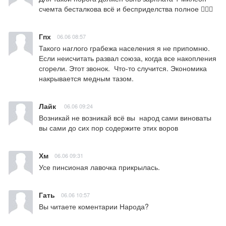
счемта бесталкова всё и бесприделства полное 🤦🏻‍♂️
Гпх
06.06 08:57
Такого наглого грабежа населения я не припомню. 
Если неисчитать развал союза, когда все накопления 
сгорели. Этот звонок.  Что-то случится. Экономика 
накрывается медным тазом.
Лайк
06.06 09:24
Возникай не возникай всё вы  народ сами виноваты 
вы сами до сих пор содержите этих воров
Хм
06.06 09:31
Усе пинсионая лавочка прикрылась.
Гать
06.06 10:57
Вы читаете коментарии Народа?