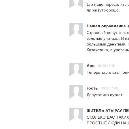
Его надо переселить с
ли живут хорошо.
Нашел оправдание. н
Странный депутат, кот
золотые унитазы. И из
большими деньгами. Ни
Казахстана, а уровен
Ари
03.06 14:48
Теперь зарплаты пони
гость
03.06 15:00
Депутат что путает
ЖИТЕЛЬ АТЫРАУ П
СКОЛЬКО ВАС ТАКИХ
ПРОСТЫЕ ЛЮДИ НАШ