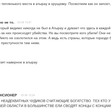
 тепленького места в атырау в хрущевку. Посмотиим как он запоет,
о не то.
03.06 14:37
орый видимо никогда не был в Атырау и думает что здесь в каждой 
-за них происходят убийства. Но вы посмотрите кого убили! Они не 
кто не озолотился на этом. А ведь есть страны, которые гораздо б
ь преступности там ниже.
зят наверное в атырау
ЕНСИОНЕР
03.06 15:24
 НЕАДЕКВАТНЫХ ЧУДИКОВ СЧИТАЮЩИЕ БОГАТСТВО  ТЕХ КТО У К
ЕЙ ОБЛАСТИ В БОЛЬШИНСТВЕ ЕЛИ СВОДЯТ КОНЦЫ С КОНЦАМ