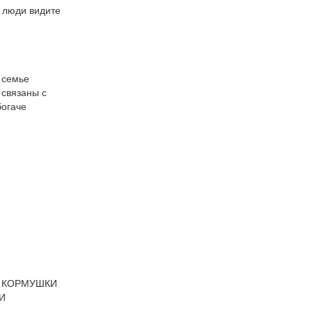
 люди видите 
семье 
связаны с 
огаче 
ОРМУШКИ   
И