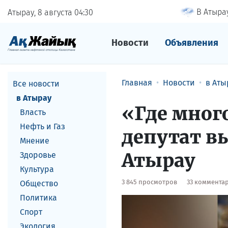
В Атырау
Атырау, 8 августа
04
:
30
Новости
Объявления
Главная
Новости
в Аты
Все новости
в Атырау
«Где много
Власть
Нефть и Газ
депутат в
Мнение
Атырау
Здоровье
Культура
3 845 просмотров
33 коммента
Общество
Политика
Спорт
Экология