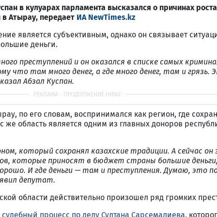
спан в кулуарах парламента высказался о причинах роста
 в Атырау, передает
ИА NewTimes.kz
нение является субъективным, однако он связывает ситуаци
большие деньги.
ного преступлений и он оказался в списке самых кримин
у что там много денег, а где много денег, там и грязь. 
казал Абзал Куспан.
ырау, по его словам, воспринимался как регион, где сохра
с же область является одним из главных доноров республ
ном, который сохранял казахские традиции. А сейчас он
нов, которые приносят в бюджет страны большие деньги,
рошо. И где деньги — там и преступления. Думаю, это п
аявил депутат.
уской области действительно произошел ряд громких прес
т
судебный процесс по делу Султана Сарсемалиева
, которо