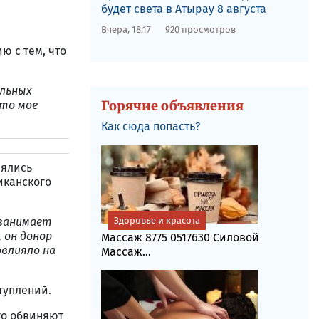
будет света в Атырау 8 августа
Вчера, 18:17
920 просмотров
ю с тем, что
альных
Горячие объявления
Это мое
Как сюда попасть?
нялись
иканского
 занимает
Здоровье и красота
 он донор
Массаж 8775 0517630 Силовой
овлияло на
Массаж...
туплений.
го обвиняют