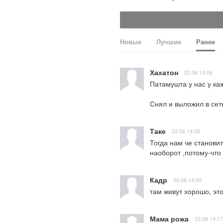
Новые
Лучшие
Ранее
Хахатон
03.06 14:06
Патамушта у нас у ка
Снял и выложил в сет
Таке
03.06 14:06
Тогда нам че становит
наоборот ,потому-что 
Кадр
03.06 14:09
там живут хорошо, эт
Мама рожа
03.06 14:17