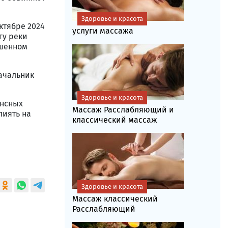
Здоровье и красота
ктябре 2024
услуги массажа
гу реки
ршенном
ачальник
Здоровье и красота
ансных
Массаж Расслабляющий и
лиять на
классический массаж
Здоровье и красота
Массаж классический
Расслабляющий