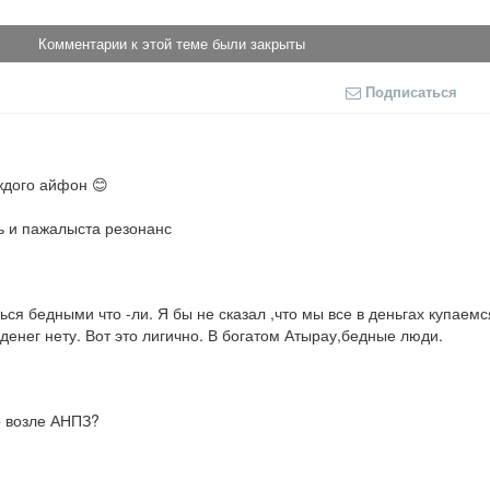
Комментарии к этой теме были закрыты
Подписаться
ждого айфон 😊

ь и пажалыста резонанс
ься бедными что -ли. Я бы не сказал ,что мы все в деньгах купаемс
денег нету. Вот это лигично. В богатом Атырау,бедные люди.
о возле АНПЗ?