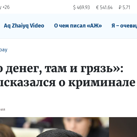
 +26
$ 469.93
€ 541.64
₽ 5.71
Aq Zhaiyq Video
О чем писал «АЖ»
Я – очеви
рау
 денег, там и грязь»:
ысказался о криминале
рия