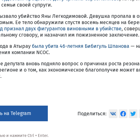
 семьи своей супруги.
ызвало убийство Яны Легкодимовой. Девушка пропала в о
комым. Ее тело обнаружили спустя восемь месяцев на бере
уд признал двух фигурантов виновными в убийстве
, сове
ельному сговору, и назначил им пожизненное заключение.
года в Атырау
была убита 46-летняя Бибигуль Шпанова
— н
ения компании NCOC.
 депутата вновь подняло вопрос о причинах роста резон
егионе и о том, как экономическое благополучие может в
.
ь на Telegram
Поделиться:
 и нажмите Ctrl + Enter.