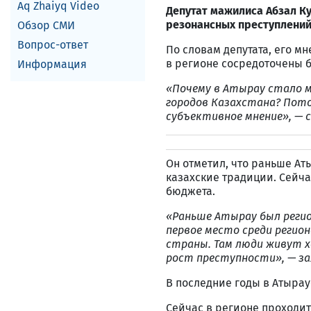
Aq Zhaiyq Video
Депутат мажилиса Абзал Ку
резонансных преступлений
Обзор СМИ
Вопрос-ответ
По словам депутата, его м
в регионе сосредоточены 
Информация
«Почему в Атырау стало м
городов Казахстана? Потом
субъективное мнение», — с
Он отметил, что раньше Ат
казахские традиции. Сейча
бюджета.
«Раньше Атырау был регио
первое место среди регио
страны. Там люди живут хо
рост преступности», — з
В последние годы в Атыра
Сейчас в регионе проходи