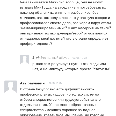
Чем занимается Мажилис вообще, они не могут 
вызвать МинТруда на заседание и потребовать их 
наконец объяснить, внятно и разборчиво, без 
мычания, как так получилось что у нас куча спецов и 
профессионалов своего дела, все хором вдруг стали 
"неквалифицированными"? у них аллергия на тенге? 
они признают только доллары/евро? отказываются 
от национальной валюты? кто в стране определяет 
профпригодность?
4
Это полный абсурд
03.06 10:36
рынок сам регулирует нужны эти люди или 
нет, а не минтруд, которые просто "статисты"
Атыраучанин
03.06 11:07
В стране безусловно есть дифицит высоко-
професиональных кадров, но только систе-ма 
отбора специалистов или трудоустройст-ва это 
отдельная тема. У нас много образо-ванных 
специалистов имеющих хорошее за-падное 
образование, креативное мышление, но которые 