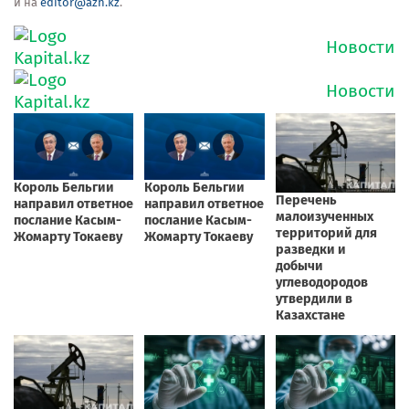
и на
editor@azh.kz
.