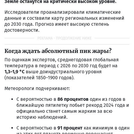
Земле останутся на критически высоком уровне.
Исследователи проанализировали климатические
данные и составили карту региональных изменений
до 2030 года. Прогноз имеет высокую степень
достоверности.
Когда ждать абсолютный пик жары?
По оценкам экспертов, среднегодовая глобальная
температура в период с 2026 по 2030 год будет на
1,3−1,9 °C
выше доиндустриального уровня
(показателей 1850−1900 годов).
Метеорологи подчеркивают:
С вероятностью в
86 процентов
один из годов в
ближайшую пятилетку побьет рекорд 2024 года и
официально станет самым жарким за всю
историю наблюдений.
С вероятностью в
91 процент
как минимум в один
из этих лет планета временно перешагнет