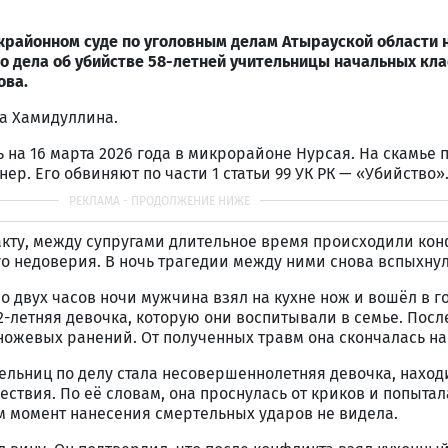
районном суде по уголовным делам Атырауской области 
о дела об убийстве 58-летней учительницы начальных кл
ова.
ма Хамидуллина.
ь на 16 марта 2026 года в микрорайоне Нурсая. На скамье
ер. Его обвиняют по части 1 статьи 99 УК РК — «Убийство»
акту, между супругами длительное время происходили ко
о недоверия. В ночь трагедии между ними снова вспыхнул
о двух часов ночи мужчина взял на кухне нож и вошёл в го
2-летняя девочка, которую они воспитывали в семье. После
ожевых ранений. От полученных травм она скончалась на
ельниц по делу стала несовершеннолетняя девочка, нахо
ствия. По её словам, она проснулась от криков и попытал
ам момент нанесения смертельных ударов не видела.