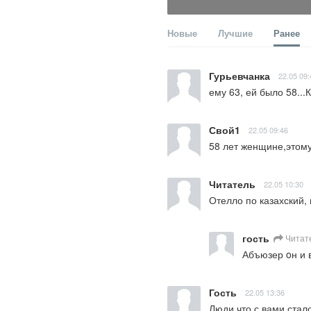
Новые
Лучшие
Ранее
Гурьевчанка
22.05 09:
ему 63, ей было 58..
Свой1
22.05 09:46
58 лет женщине,этому 
Читатель
22.05 10:30
Отелло по казахский, 
гость
Читат
Абъюзер oн и 
Гость
22.05 13:36
Люди что с вами стал