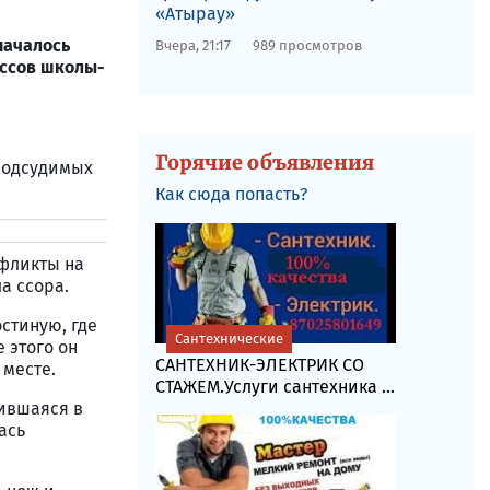
«Атырау»
началось
Вчера, 21:17
989 просмотров
ассов школы-
Горячие объявления
 подсудимых
.
Как сюда попасть?
нфликты на
а ссора.
стиную, где
Сантехнические
 этого он
САНТЕХНИК-ЭЛЕКТРИК СО
 месте.
СТАЖЕМ.Услуги сантехника ...
дившаяся в
ась