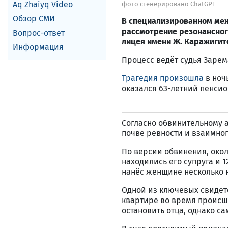
Aq Zhaiyq Video
фото сгенерировано ChatGPT
Обзор СМИ
В специализированном меж
рассмотрение резонансног
Вопрос-ответ
лицея имени Ж. Каражигит
Информация
Процесс ведёт судья Заре
Трагедия произошла
в ноч
оказался 63-летний пенсион
Согласно обвинительному 
почве ревности и взаимног
По версии обвинения, окол
находились его супруга и 1
нанёс женщине несколько н
Одной из ключевых свидет
квартире во время происше
остановить отца, однако с