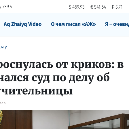
 +39.5
$ 469.93
€ 541.64
₽ 5.71
Aq Zhaiyq Video
О чем писал «АЖ»
Я – очеви
рау
оснулась от криков: в
ался суд по делу об
учительницы
иев