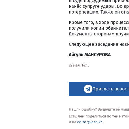
В суде подсудимый признал
нанёс супруге удары. Во 
потерпевших. Также он отк
Кроме того, в ходе процес
получили копии обвинитель
Документы сторонам вручи
Следующее заседание назна
Айгуль МАНСУРОВА
22 мая, 14:15
Прислать новост
Нашли ошибку? Выделите её мышью
Есть, чем поделиться по теме эт
и на
editor@azh.kz
.