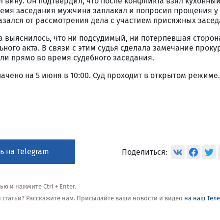
 вину. Он подтвердил, что после конфликта взял кухонны
время заседания мужчина заплакал и попросил прощения у
азался от рассмотрения дела с участием присяжных засед
са выяснилось, что ни подсудимый, ни потерпевшая сторон
ного акта. В связи с этим судья сделала замечание проку
ли прямо во время судебного заседания.
чено на 5 июня в 10:00. Суд проходит в открытом режиме.
ь на Telegram
Поделиться:
 и нажмите Ctrl + Enter.
ой статьи? Расскажите нам. Присылайте ваши новости и видео
на наш Тел