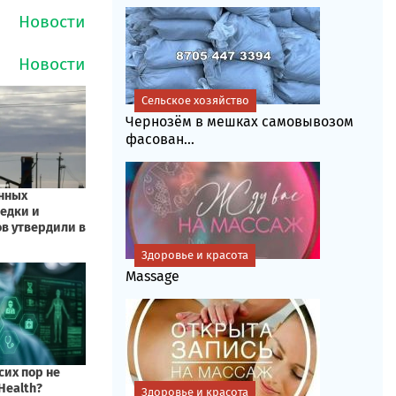
Сельское хозяйство
Чернозём в мешках самовывозом
фасoван...
Здоровье и красота
Massage
Здоровье и красота