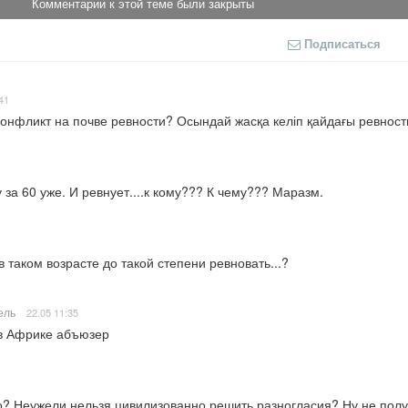
Комментарии к этой теме были закрыты
Подписаться
41
.Конфликт на почве ревности? Осындай жасқа келіп қайдағы ревност
за 60 уже. И ревнует....к кому??? К чему??? Маразм.
в таком возрасте до такой степени ревновать...?
ель
22.05 11:35
в Африке абъюзер
о? Неужели нельзя цивилизованно решить разногласия? Ну не полу