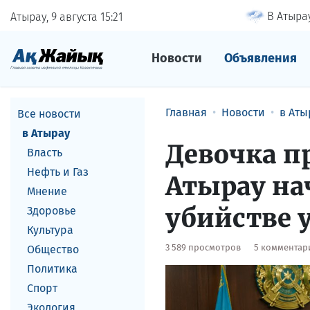
В Атырау
Атырау, 9 августа
15
21
Новости
Объявления
Главная
Новости
в Аты
Все новости
в Атырау
Девочка пр
Власть
Нефть и Газ
Атырау нач
Мнение
убийстве 
Здоровье
Культура
3 589 просмотров
5 комментар
Общество
Политика
Спорт
Экология