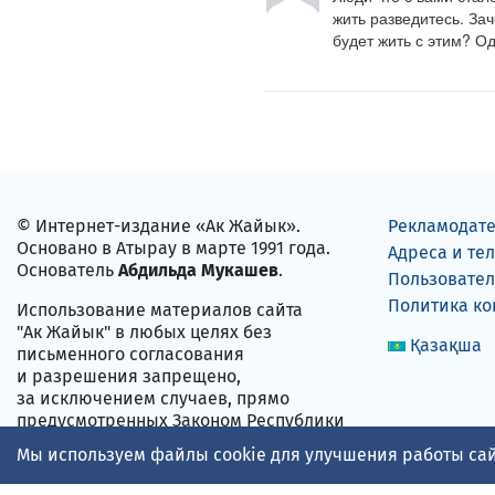
жить разведитесь. Зач
будет жить с этим? О
© Интернет-издание «Ак Жайык».
Рекламодат
Основано в Атырау в марте 1991 года.
Адреса и те
Основатель
Абдильда Мукашев
.
Пользовател
Политика к
Использование материалов сайта
"Ак Жайык" в любых целях без
Қазақша
письменного согласования
и разрешения запрещено,
за исключением случаев, прямо
предусмотренных Законом Республики
Казахстан «Об авторском праве
Мы используем файлы cookie для улучшения работы сай
и смежных правах» от 10.06.1996 года
№ 6-1.