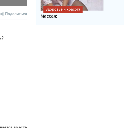
Здоровье и красота
Поделиться
Массаж
ь?
чается вместе 