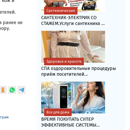
й нож и
Сантехнические
ателей.
САНТЕХНИК-ЭЛЕКТРИК СО
а ранее не
СТАЖЕМ.Услуги сантехника ...
рору.
Здоровье и красота
СПА оздоровительные процедуры
приём посетителей...
Все для дома
еграм
ВРЕМЯ ПОКУПАТЬ СУПЕР
ЭФФЕКТИВНЫЕ СИСТЕМЫ...