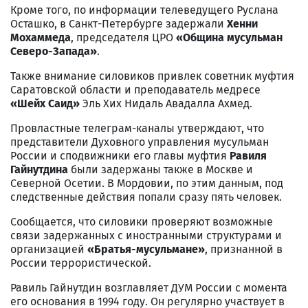
Кроме того, по информации телеведущего Руслана
Осташко, в Санкт-Петербурге задержали
Хенни
Мохаммеда
, председателя ЦРО
«Община мусульман
Северо-Запада»
.
Также внимание силовиков привлек советник муфтия
Саратовской области и преподаватель медресе
«Шейх Саид»
Эль Хих Нидаль Авадалла Ахмед.
Провластные телеграм-каналы утверждают, что
представители Духовного управления мусульман
России и сподвижники его главы муфтия
Равиля
Гайнутдина
были задержаны также в Москве и
Северной Осетии. В Мордовии, по этим данным, под
следственные действия попали сразу пять человек.
Сообщается, что силовики проверяют возможные
связи задержанных с иностранными структурами и
организацией
«Братья-мусульмане»
, признанной в
России террористической.
Равиль Гайнутдин возглавляет ДУМ России с момента
его основания в 1994 году. Он регулярно участвует в