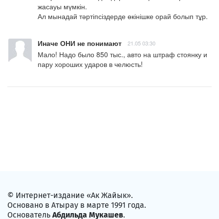
жасауы мүмкін. 

Ал мынадай тәртіпсіздерде өкінішке орай болып тұр.
Иначе ОНИ не понимают
21.05 03:30
Мало! Надо было 850 тыс., авто на штраф стоянку и 
пару хороших ударов в челюсть!
© Интернет-издание «Ак Жайык».
Основано в Атырау в марте 1991 года.
Основатель
Абдильда Мукашев
.