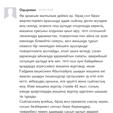
Оқырман
20.05 14:26
Әр қазағым жалғызым дейміз ау, бірақ сол біраз 
жерлестеріміз арасында адам сыйлау деген мүлдем 
жоқ секілді, әсіресе оны рульде отырғанда көресің, 
машина тұмсығы алдынан қиып кіру, тіпті сплошной 
линияғада қарамастан, поворотник пен айна не үшін 
екенінде білмейтін сияқты, жол жанында тұрып 
немесе бір линиядан екіншіге ауысқанда 
поворотникте қоспайды, атып шыға келеді, соған 
қарағанда айнағада қарамайтын сияқты, аварийный 
ситуация қалада өте көп, тіпті осы күні байқаймын 
қыздарда агрессивно машина жүргізеді, кеше 
Ғабдиев көшесінен Абылхайрға шыққан машина екі 
жақтан шыққан пешеходтар ортасымен зу етіп өтіп 
кетті, жіберудің орнына, өте қауіпті және сыйластық 
жоқ. Өзім машина жүргізу стажім 42 жыл, соның 
өзінде қазіргілердің машина жүргізу әдетінен шашым 
тік тұрады. 

Сыйласпаяқ қояйық, бірақ жол ережесін сақтау керек, 
сосын безберекет сигнал бере бермеңдер, 
тәжірибесі төмен адамдар сасып қалып авария 