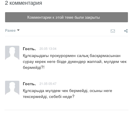
2 комментария
Комментарии к этой теме были закрыты
Ранее
Гость.
20.05 13:04
Құлсарыдағы прокурормен салық басқармасынан 
сүрау керек неге бізде дүкендер жаппай, мүлдем чек 
бермейді?!
Гость.
21.05 05:47
Құлсарыда мүлдем чек бермейді, осыны неге 
тексермейді, себебі неде?