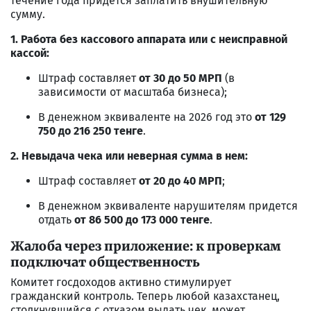
течение года придется заплатить внушительную
сумму.
1. Работа без кассового аппарата или с неисправной
кассой:
Штраф составляет
от 30 до 50 МРП
(в
зависимости от масштаба бизнеса);
В денежном эквиваленте на 2026 год это
от 129
750 до 216 250 тенге
.
2. Невыдача чека или неверная сумма в нем:
Штраф составляет
от 20 до 40 МРП
;
В денежном эквиваленте нарушителям придется
отдать
от 86 500 до 173 000 тенге
.
Жалоба через приложение: к проверкам
подключат общественность
Комитет госдоходов активно стимулирует
гражданский контроль. Теперь любой казахстанец,
столкнувшийся с отказом выдать чек, может