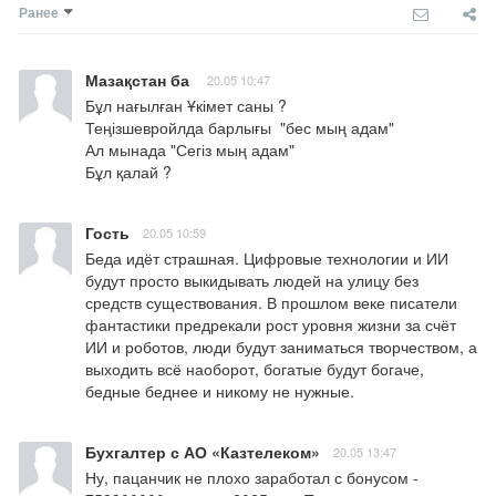
Ранее
Мазақстан ба
20.05 10:47
Бұл нағылған Ұкімет саны ?

Теңізшевройлда барлығы  "бес мың адам"

Ал мынада "Сегіз мың адам"

Бұл қалай ?
Гость
20.05 10:59
Беда идёт страшная. Цифровые технологии и ИИ 
будут просто выкидывать людей на улицу без 
средств существования. В прошлом веке писатели 
фантастики предрекали рост уровня жизни за счёт 
ИИ и роботов, люди будут заниматься творчеством, а 
выходить всё наоборот, богатые будут богаче, 
бедные беднее и никому не нужные.
Бухгалтер с АО «Казтелеком»
20.05 13:47
Ну, пацанчик не плохо заработал с бонусом - 