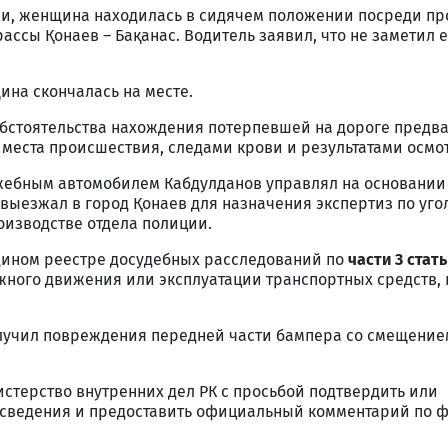
и, женщина находилась в сидячем положении посреди п
ассы Қонаев – Бақанас. Водитель заявил, что не заметил е
ина скончалась на месте.
 обстоятельства нахождения потерпевшей на дороге предв
места происшествия, следами крови и результатами осмот
ужебным автомобилем Кабдулданов управлял на основании
н выезжал в город Қонаев для назначения экспертиз по уг
оизводстве отдела полиции.
дином реестре досудебных расследований по
части 3 стат
ного движения или эксплуатации транспортных средств,
лучил повреждения передней части бампера со смещение
стерство внутренних дел РК с просьбой подтвердить или
сведения и предоставить официальный комментарий по ф