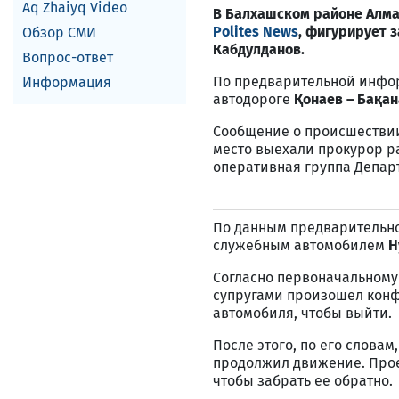
Aq Zhaiyq Video
В Балхашском районе Алма
Polites News
, фигурирует 
Обзор СМИ
Кабдулданов.
Вопрос-ответ
По предварительной инфо
Информация
автодороге
Қонаев – Бақан
Сообщение о происшествии
место выехали прокурор ра
оперативная группа Депар
По данным предварительно
служебным автомобилем
H
Согласно первоначальному 
супругами произошел конф
автомобиля, чтобы выйти.
После этого, по его словам
продолжил движение. Про
чтобы забрать ее обратно.