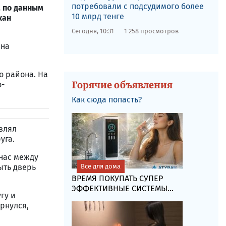
потребовали с подсудимого более
, по данным
10 млрд тенге
жан
Сегодня, 10:31
1 258 просмотров
на
о района. На
Горячие объявления
о-
Как сюда попасть?
влял
уга.
анас между
ыть дверь
Все для дома
ВРЕМЯ ПОКУПАТЬ СУПЕР
ЭФФЕКТИВНЫЕ СИСТЕМЫ...
гу и
ернулся,