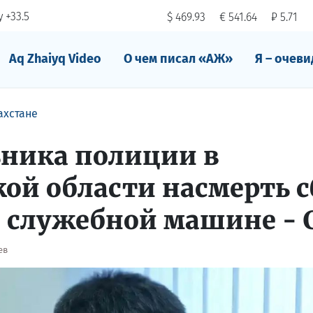
 +33.5
$ 469.93
€ 541.64
₽ 5.71
Aq Zhaiyq Video
О чем писал «АЖ»
Я – очеви
ахстане
ьника полиции в
ой области насмерть 
а служебной машине - 
ев