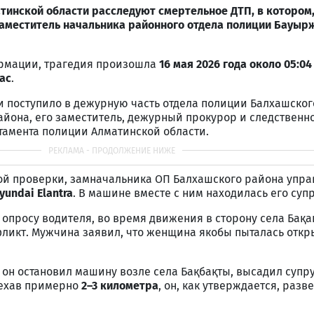
тинской области расследуют смертельное ДТП, в котором
заместитель начальника районного отдела полиции Бауыр
рмации, трагедия произошла
16 мая 2026 года около 05:04
ас
.
 поступило в дежурную часть отдела полиции Балхашског
йона, его заместитель, дежурный прокурор и следственн
тамента полиции Алматинской области.
й проверки, замначальника ОП Балхашского района упра
yundai Elantra
. В машине вместе с ним находилась его супр
опросу водителя, во время движения в сторону села Бақ
ликт. Мужчина заявил, что женщина якобы пыталась откр
, он остановил машину возле села Бақбақты, высадил супру
ехав примерно
2–3 километра
, он, как утверждается, разв