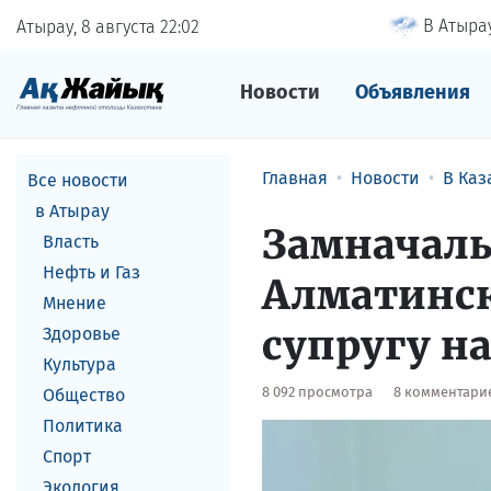
В Атырау
Атырау, 8 августа
22
02
Новости
Объявления
Главная
Новости
В Каз
Все новости
в Атырау
​Замначал
Власть
Нефть и Газ
Алматинск
Мнение
супругу н
Здоровье
Культура
8 092 просмотра
8 комментари
Общество
Политика
Спорт
Экология