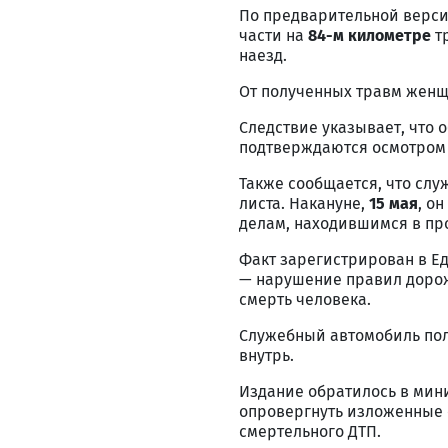
По предварительной верси
части на
84-м километре
тр
наезд.
От полученных травм женщ
Следствие указывает, что
подтверждаются осмотром 
Также сообщается, что сл
листа. Накануне,
15 мая
, о
делам, находившимся в пр
Факт зарегистрирован в Е
— нарушение правил дорож
смерть человека.
Служебный автомобиль по
внутрь.
Издание обратилось в мини
опровергнуть изложенные 
смертельного ДТП.