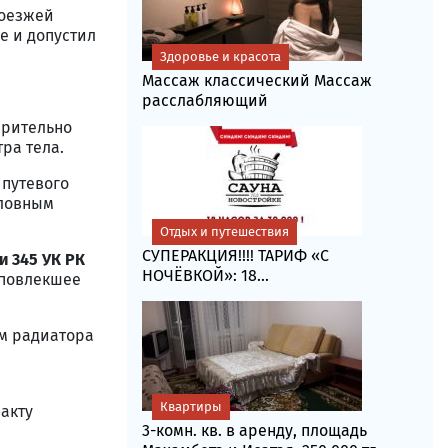
роезжей
е и допустил
Здоровье и красота
Массаж классический Массаж
расслабляющий
арительно
ра тела.
 путевого
оловным
Отдых и путешествия
СУПЕРАКЦИЯ!!!! ТАРИФ «C
ьи 345 УК РК
НОЧЁВКОЙ»: 18...
 повлекшее
м радиатора
Квартиры
акту
3-комн. кв. в аренду, площадь