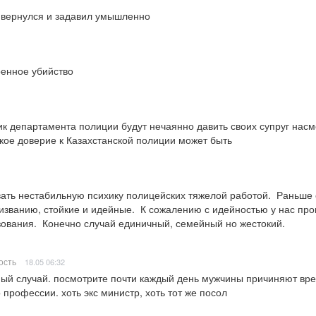
 вернулся и задавил умышленно
енное убийство
к департамента полиции будут нечаянно давить своих супруг насме
ое доверие к Казахстанской полиции может быть
ать нестабильную психику полицейских тяжелой работой.  Раньше с
званию, стойкие и идейные.  К сожалению с идейностью у нас прова
вания.  Конечно случай единичный, семейный но жестокий.
ость
18.05 06:32
ный случай. посмотрите почти каждый день мужчины причиняют вре
 профессии. хоть экс министр, хоть тот же посол