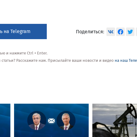
ь на Telegram
Поделиться:
 и нажмите Ctrl + Enter.
ой статьи? Расскажите нам. Присылайте ваши новости и видео
на наш Тел