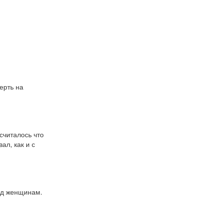
рть на 
читалось что 
л, как и с 
д женщинам. 