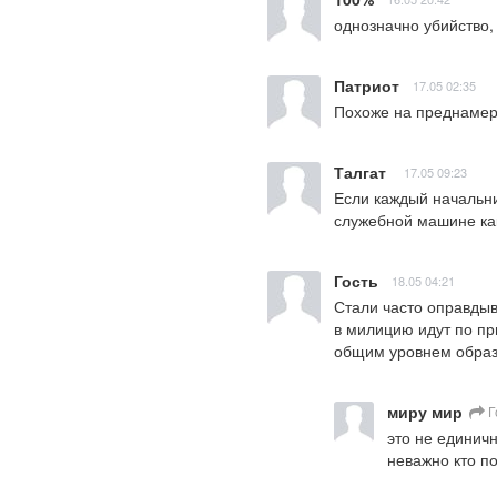
однозначно убийство,
Патриот
17.05 02:35
Похоже на преднамер
Талгат
17.05 09:23
Если каждый начальни
служебной машине как
Гость
18.05 04:21
Стали часто оправдыв
в милицию идут по при
общим уровнем образо
миру мир
Г
это не единич
неважно кто по