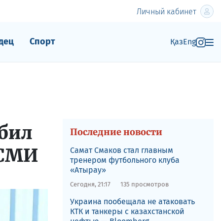
Личный кабинет
дец
Спорт
Қаз
Eng
сбил
Последние новости
СМИ​
Самат Смаков стал главным
тренером футбольного клуба
«Атырау»
Сегодня, 21:17
135 просмотров
Украина пообещала не атаковать
КТК и танкеры с казахстанской