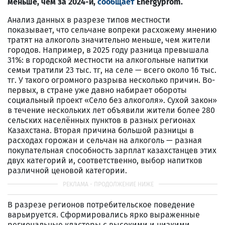
меньше, чем за 2024-й,
сообщает
Energyprom.
Анализ данных в разрезе типов местности
показывает, что сельчане вопреки расхожему мнению
тратят на алкоголь значительно меньше, чем жители
городов. Например, в 2025 году разница превышала
31%: в городской местности на алкогольные напитки
семьи тратили 23 тыс. тг, на селе — всего около 16 тыс.
тг. У такого огромного разрыва несколько причин. Во-
первых, в стране уже давно набирает обороты
социальный проект «Село без алкоголя». Сухой закон»
в течение нескольких лет объявили жители более 280
сельских населённых пунктов в разных регионах
Казахстана. Вторая причина большой разницы в
расходах горожан и сельчан на алкоголь — разная
покупательная способность зарплат казахстанцев этих
двух категорий и, соответственно, выбор напитков
различной ценовой категории.
В разрезе регионов потребительское поведение
варьируется. Сформировались ярко выраженные
региональные кластеры с высокими и низкими