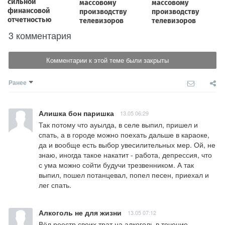
3 комментария
Комментарии к этой теме были закрыты
Ранее
Алишка бон паришка
13.05 06:29
Так потому что ауылда, в селе выпил, пришел и 
спать, а в городе можно поехать дальше в караоке, 
да и вообще есть выбор увесилительных мер. Ой, не 
знаю, иногда такое накатит - работа, депрессия, что 
с ума можно сойти будучи трезвенником. А так 
выпил, пошел потанцевал, попел песен, приехал и 
лег спать.
Алкоголь не для жизни
13.05 07:12
Вёл реестр своих трат на алкоголь в течение 