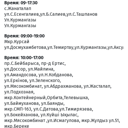
Время: 09-17:30
с.Жанаталап
ул.С.Есенгалиев,ул.Б.Салиев,ул.С.Ташпанов
Ул.Курмангазы
Ул.Курмангазы
Время: 09:00-19:00
Мкр.Курсай
ул.Досмухамбетова,ул.Темиртау,ул.Курмангазы,ул.Аксуат
Время: 10:00-17:00
пр.С.Бейбарыса, пр-д Ертис,
ул.Доссор, ул.Майлина,
ул.Амандосова, ул.Н.Кобданова,
ул.Еркінов, ул.Зеленского,
ул.Мясокомбинат, ул.Абдрахманова, ул.Жасталап,
ул.Подхозная,
мкр.Контейнерный,Орбита,Телевышка,
ул.Баймуханова, ул.Баянды,
мкр.СМП-163, ул.С.Датова,ул.Тимирязева,
ул.Бокейханова, ул.Күйші Ықылас,
мкр.Мясокомбинат ,ул.Исмагулова, мкр.Жулдыз ул.51,
мкр.Береке