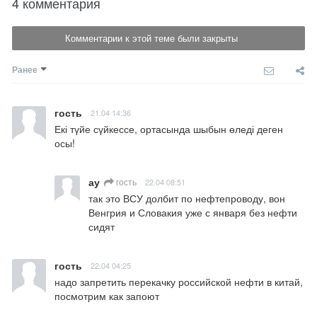
4 комментария
Комментарии к этой теме были закрыты
Ранее
гость
21.04 14:36
Екі түйе сүйкессе, ортасында шыбын өледі деген 
осы!
ау
гость
22.04 08:51
так это ВСУ долбит по нефтепроводу, вон 
Венгрия и Словакия уже с января без нефти 
сидят
гость
22.04 04:25
надо запретить перекачку российской нефти в китай, 
посмотрим как запоют