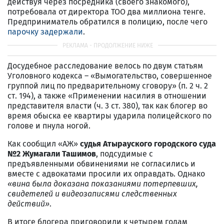
действуя через посредника (своего знакомого),
потребовала от директора ТОО два миллиона тенге.
Предприниматель обратился в полицию, после чего
парочку задержали
.
Досудебное расследование велось по двум статьям
Уголовного кодекса – «Вымогательство, совершенное
группой лиц по предварительному сговору» (п. 2 ч. 2
ст. 194), а также «Применении насилия в отношении
представителя власти (ч. 3 ст. 380), так как блогер во
время обыска ее квартиры ударила полицейского по
голове и пнула ногой.
Как сообщил «АЖ»
судья Атырауского городского суда
№2 Жумагали Ташимов
, подсудимые с
предъявленными обвинениями не согласились и
вместе с адвокатами просили их оправдать. Однако
«вина была доказана показаниями потерпевших,
свидетелей и видеозаписями следственных
действий»
.
В итоге блогера приговорили к четырем годам