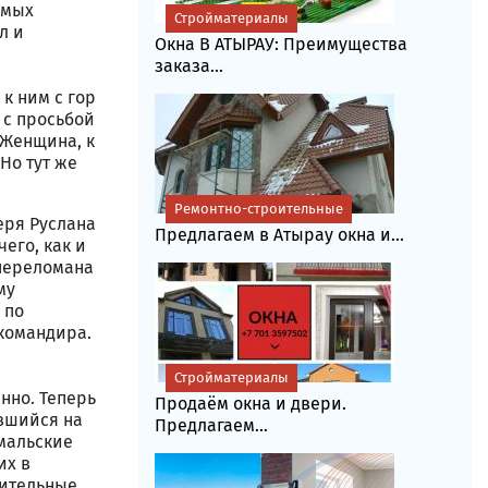
имых
Стройматериалы
л и
Окна В АТЫРАУ: Преимущества
заказа...
к ним с гор
 с просьбой
. Женщина, к
Но тут же
Ремонтно-строительные
еря Руслана
Предлагаем в Атырау окна и...
его, как и
 переломана
му
 по
 командира.
Стройматериалы
нно. Теперь
Продаём окна и двери.
ившийся на
Предлагаем...
-мальские
их в
лительные