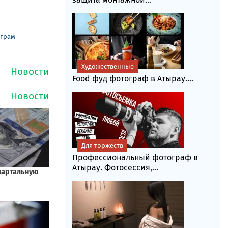
еграм
Художественные
Food фуд фотограф в Атырау....
Для торжеств
Профессиональный фотограф в
Атырау. Фотосессия,...