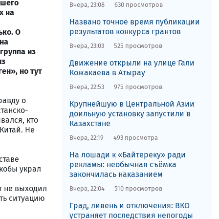
вшего
Вчера, 23:08
630 просмотров
х на
Названо точное время публикации
результатов конкурса грантов
ько. О
 на
Вчера, 23:03
525 просмотров
группа из
из
Движение открыли на улице Гали
ен», но тут
Кожакаева в Атырау
Вчера, 22:53
975 просмотров
равду о
Крупнейшую в Центральной Азии
станско-
доильную установку запустили в
вался, кто
Казахстане
Китай. Не
Вчера, 22:19
493 просмотра
На лошади к «Байтереку» ради
ставе
рекламы: необычная съёмка
якобы украл
закончилась наказанием
т не выходил
Вчера, 22:04
510 просмотров
ить ситуацию
Град, ливень и отключения: ВКО
устраняет последствия непогоды