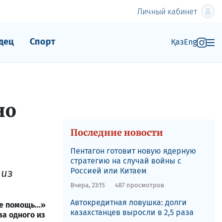
Личный кабинет
дец
Спорт
Қаз
Eng
но
Последние новости
Пентагон готовит новую ядерную
стратегию на случай войны с
Россией или Китаем
 из
Вчера, 23:15
487 просмотров
Автокредитная ловушка: долги
е помощь...»
казахстанцев выросли в 2,5 раза
а одного из