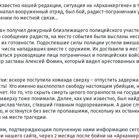
 известно нашей редакции, ситуация на «Арканкергене» в 
 напал вооруженный отряд, был бой, радист-пограничник 
дении по местной связи…
на» получил дежурный близлежащего полицейского участк
то сообщение радиста, на место события были высланы нес
 их готовности. Подоспевшие силы полиции успели вмеша
з числа нападавших вместе с оружием. Их доставили в мес
каться руководящие лица пограничных и полицейских войс
р заставы Алексей Фомин, который видел арестованных и
ки: вскоре поступила команда сверху – отпустить задерж
ть! Кто именно выхлопотал свободу настоящим убийцам, н
чет. Но то, что скрыть смерть целого погранпоста на госу
 наверху тоже понимали. Далее, как уже известно, был най
ислав Челах, ставший главным подозреваемым. А двое с
о, и останутся без вести пропавшими, поскольку их останк
 на месте трагедии.
тиям, подтверждающим полученную нами информацию сего
и нашего сайта, через 2 месяца после бойни на «Арканкер