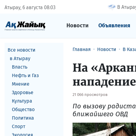
В Атырау
Атырау, 6 августа
08
03
Новости
Объявления
Главная
Новости
В Каз
Все новости
в Атырау
На «Аркан
Власть
Нефть и Газ
нападение
Мнение
Здоровье
21 066 просмотров
Культура
По вызову радиста
Общество
ближайшего ОВД
Политика
Спорт
Экология