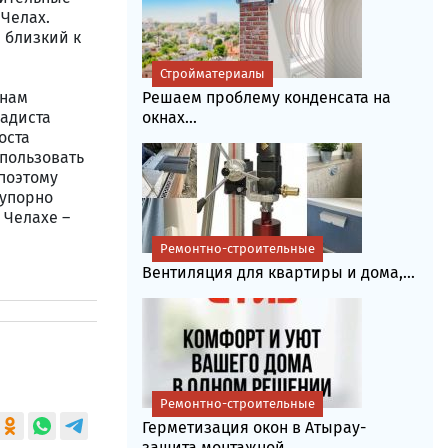
 Челах.
, близкий к
Стройматериалы
 нам
Решаем проблему конденсата на
адиста
окнах...
оста
спользовать
 поэтому
 упорно
 Челахе –
Ремонтно-строительные
Вентиляция для квартиры и дома,...
Ремонтно-строительные
Герметизация окон в Атырау-
защита монтажной...