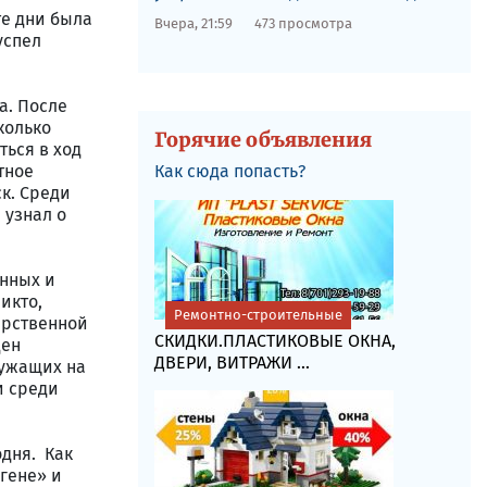
те дни была
Вчера, 21:59
473 просмотра
успел
а. После
колько
Горячие объявления
ться в ход
тное
Как сюда попасть?
к. Среди
 узнал о
анных и
икто,
Ремонтно-строительные
дарственной
СКИДКИ.ПЛАСТИКОВЫЕ ОКНА,
ден
ДВЕРИ, ВИТРАЖИ ...
лужащих на
и среди
дня. Как
гене» и