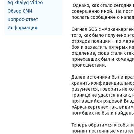
Aq Zhaiyq Video
Однако, как стало сегодня
Обзор СМИ
совершенно иной. На пост
послать сообщение о напа
Вопрос-ответ
Информация
Сигнал SOS с «Арканкерге
того, как было получено э
отрядов полиции – по мере
боя и захватить пятерых и
отделение, сюда стали сте
приехавших был и команди
происшествии.
Далее источники были крат
хранить конфиденциальнос
разумеется, говорить не хо
границе не удастся никак,
прятавшийся рядовой Влад
«Арканкергене» так, видим
погибших не были найдены
Теперь обратимся к собы
помнят постоянные читател