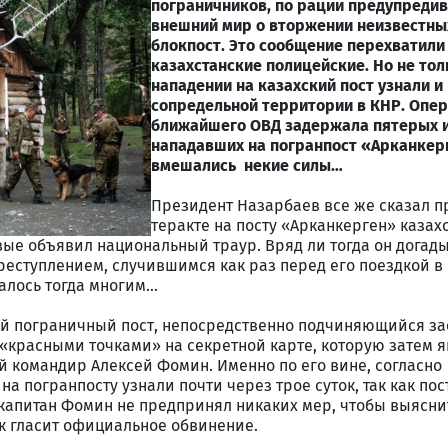
пограничников, по рации предупреди
внешний мир о вторжении неизвестны
блокпост. Это сообщение перехватили
казахстанские полицейские. Но не тол
нападении на казахский пост узнали и
сопредельной территории в КНР. Опер
ближайшего ОВД задержала пятерых 
нападавших на погранпост «Арканкерг
вмешались некие силы…
Президент Назарбаев все же сказал п
теракте на посту «Арканкерген» казах
ые объявил национальный траур. Вряд ли тогда он догады
реступлением, случившимся как раз перед его поездкой в 
алось тогда многим…
й пограничный пост, непосредственно подчиняющийся за
«красными точками» на секретной карте, которую затем 
й командир Алексей Фомин. Именно по его вине, согласно
а погранпосту узнали почти через трое суток, так как пос
о капитан Фомин не предпринял никаких мер, чтобы выясн
ак гласит официальное обвинение.