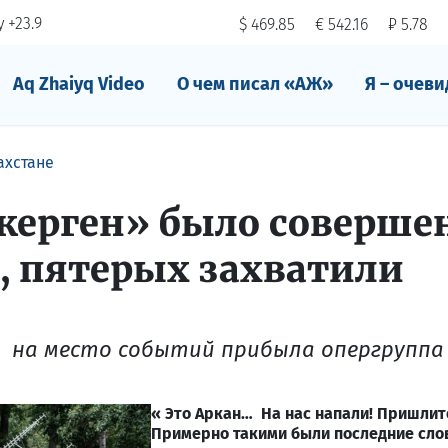
 +23.9
$ 469.85
€ 542.16
₽ 5.78
Aq Zhaiyq Video
О чем писал «АЖ»
Я – очеви
ахстане
керген» было соверше
, пятерых захватили
 на место событий прибыла опергруппа
« Это Аркан… На нас напали! Пришлит
Примерно такими были последние слов