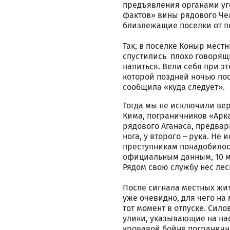
предъявления органами у
фактов» вины рядового Че
близлежащие поселки от п
Так, в поселке Коныр мест
спустились плохо говорящи
напиться. Вели себя при эт
которой поздней ночью пос
сообщила «куда следует».
Тогда мы не исключили вер
Кима, пограничников «Арка
рядового Аганаса, предвар
нога, у второго – рука. Не 
преступникам понадобилось
официальным данным, 10 ма
Рядом свою службу нес лес
После сигнала местных жи
уже очевидно, для чего н
тот момент в отпуске. Сил
улики, указывающие на на
кровавой бойне пограничн