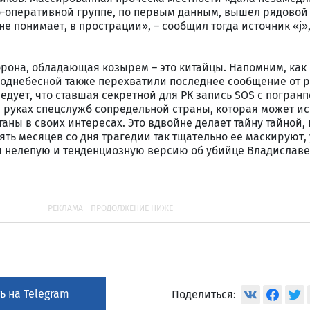
но-оперативной группе, по первым данным, вышел рядовой
не понимает, в прострации», – сообщил тогда источник «j»
орона, обладающая козырем – это китайцы. Напомним, как
однебесной также перехватили последнее сообщение от р
едует, что ставшая секретной для РК запись SOS с погранп
 руках спецслужб сопредельной страны, которая может и
аны в своих интересах. Это вдвойне делает тайну тайной,
пять месяцев со дня трагедии так тщательно ее маскируют,
 нелепую и тенденциозную версию об убийце Владиславе
ь на Telegram
Поделиться: