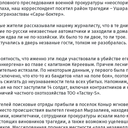
головного преследования военной прокуратуры «неоспор
лаха, наш корреспондент посетил район трагедии – Ушара
огранзаставы «Сары-Боктер».
ные жители рассказывали нашему журналисту, что в те дни 
е по-русски неизвестные автоматчики и заходили в дома
ом едва ли не по-хозяйски. Их было то ли двое, то ли трое
тучались в дверь незваные гости, толком не разобралась. 
оятность, что именно эти люди участвовали в убийстве ег
нкергена» во главе с капитаном Кереевым. Причем леснич
ительно истязали. По некоторым данным, у первого была
исключено, что кто-то из бандитов «пал на поле боя», поэто
 сжигать до неузнаваемости тела всех убитых. Напомним,
я на пост заступили 14 солдат, включая контрактников и
ничий частного охотхозяйства ТОО «Тастау-S».
телей поисковые отряды прибыли в поселок Коныр мгнове
а место происшествия вылетел генерал Мырзалиев, наход
овики, комитетчики, сотрудники прокуратуры искали мало
стоящих виновников трагедии, а также возможно уцелевш
иков. Массированная проческа местности «дала незамед