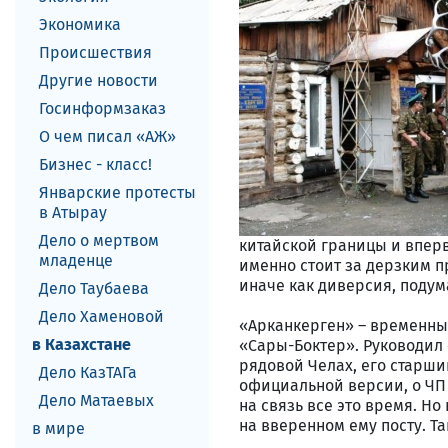
Экономика
Происшествия
Другие новости
Госинформзаказ
О чем писал «АЖ»
Бизнес - класс!
Январские протесты
в Атырау
Дело о мертвом
китайской границы и вперв
младенце
именно стоит за дерзким п
иначе как диверсия, подум
Дело Таубаева
Дело Хаменовой
«Арканкерген» – временны
в Казахстане
«Сары-Боктер». Руководил 
рядовой Челах, его старши
Дело КазТАГа
официальной версии, о ЧП н
Дело Матаевых
на связь все это время. Н
на вверенном ему посту. Т
в мире