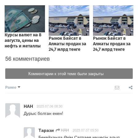
56 комментариев
Комментарии к этой теме были закрыты
Ранее
НАН
2025.07.06 08:30
Дурыс болган екен!
Тарази
НАН
2025.07.07 05:50
Бөкейханда Әкім Сәтпаев көшесін алып 