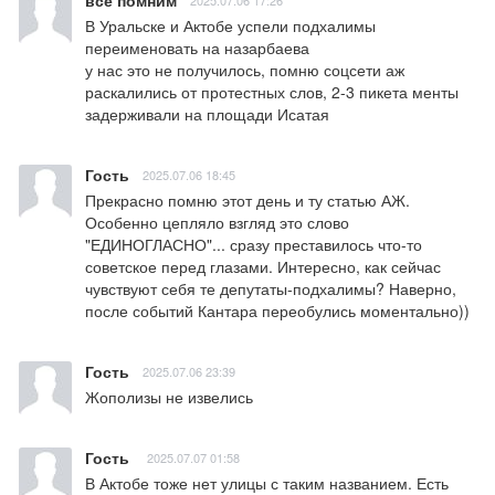
В Уральске и Актобе успели подхалимы 
переименовать на назарбаева

у нас это не получилось, помню соцсети аж 
раскалились от протестных слов, 2-3 пикета менты 
задерживали на площади Исатая
Гость
2025.07.06 18:45
Прекрасно помню этот день и ту статью АЖ. 
Особенно цепляло взгляд это слово 
"ЕДИНОГЛАСНО"... сразу преставилось что-то 
советское перед глазами. Интересно, как сейчас 
чувствуют себя те депутаты-подхалимы? Наверно, 
после событий Кантара переобулись моментально))
Гость
2025.07.06 23:39
Жополизы не извелись
Гость
2025.07.07 01:58
В Актобе тоже нет улицы с таким названием. Есть 