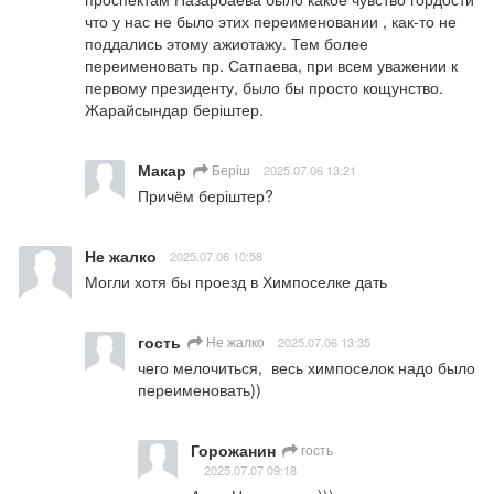
что у нас не было этих переименовании , как-то не 
поддались этому ажиотажу. Тем более 
переименовать пр. Сатпаева, при всем уважении к 
первому президенту, было бы просто кощунство. 
Жарайсындар беріштер.
Макар
Беріш
2025.07.06 13:21
Причём беріштер?
Не жалко
2025.07.06 10:58
Могли хотя бы проезд в Химпоселке дать
гость
Не жалко
2025.07.06 13:35
чего мелочиться,  весь химпоселок надо было 
переименовать))
Горожанин
гость
2025.07.07 09:18