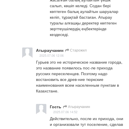
салып, көшіп келеді. Содан бері 
көптеген балық аулайтын шаруалар 
келіп, тұрақтай бастаған. Атырау 
туралы алғашқы деректер көптеген 
зерттеушілердің еңбектерінде 
кездеседі.
Атыраучанин
Старожил
2025.07.06 12:06
Гурьев это не историческое название города, 
это название появилось пос-ле прихода 
русских переселенцев. Поэтому надо 
востановить все древ-ние тюркские 
наименования всем населенным пунктам в 
Казахстане.
Гость
Атыраучанин
2025.07.06 14:52
Действительно, после их прихода, они 
и организовали тут поселение, сделав 