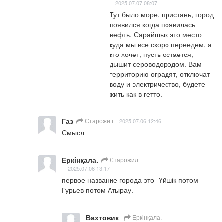
2025.07.07 08:07
Тут было море, пристань, город 
появился когда появилась 
нефть. Сарайшык это место 
куда мы все скоро переедем, а 
кто хочет, пусть остается, 
дышит сероводородом. Вам 
территорию оградят, отключат 
воду и электричество, будете 
жить как в гетто.
Газ
Старожил
2025.07.06 12:46
Смысл
Еркiнқала.
Старожил
2025.07.06 13:17
первое название города это- Үйшiк потом 
Гурьев потом Атырау.
Вахтовик
Еркiнқала.