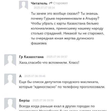
Читатель
Старожил
2025.07.07 08:04
Ты зачем это вообще сказал? Ты знаешь 
почему Гурьев переименовали в Атырау? 
Чтобы убрать с карты Казахстана бельмо 
колониализма, принесшему нашему народу 
столько страданий. Никакой ты не старожил, 
ты очередная юная жертва дугинского 
фашизма
Гр Казахстана
2025.07.06 09:37
Хаха,спасибо что вспомнилм. Класс!
А
2025.07.06 09:46
Еще бы список депутатов городского маслихата, 
которые “единогласно” по телефону проголосовали.
Беріш
2025.07.06 09:59
Всегда когда раньше ехал в других городах по 
проспектам Назарбаева было какое чувство гордости 