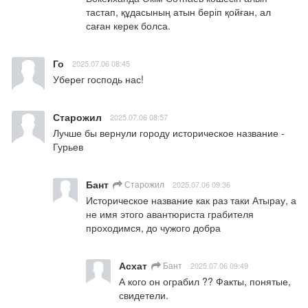
тастап, құдасының атын беріп қойған, ал 
саған керек болса.
Го
2025.07.06 08:45
Уберег господь нас!
Старожил
2025.07.06 08:57
Лучше бы вернули городу историческое название - 
Гурьев
Бант
Старожил
2025.07.06 09:36
Историческое название как раз таки Атырау, а 
не имя этого авантюриста грабителя 
проходимся, до чужого добра
Асхат
Бант
2025.07.06 09:49
А кого он ограбил ?? Факты, понятые, 
свидетели.