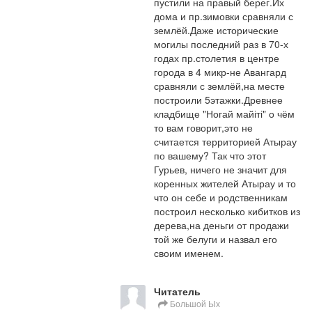
пустили на правый берег.Их 
дома и пр.зимовки сравняли с 
землёй.Даже исторические 
могилы последний раз в 70-х 
годах пр.столетия в центре 
города в 4 микр-не Авангард 
сравняли с землёй,на месте 
построили 5этажки.Древнее 
кладбище "Ногай майіті" о чём 
то вам говорит,это не 
считается территорией Атырау 
по вашему? Так что этот 
Гурьев, ничего не значит для 
коренных жителей Атырау и то 
что он себе и родственникам 
построил несколько кибитков из 
дерева,на деньги от продажи 
той же белуги и назвал его 
своим именем.
Читатель
Большой Ых