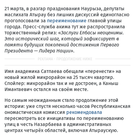
21 марта, в разгар празднования Наурыза, депутаты
маслихата Атырау без лишних дискуссий единогласно
проголосовали за
переименование
главной улицы
города. Пресс-служба акима тут же распространила
торжественный релиз: «
Заслуги Елбасы неоценимы.
Это исторический шаг, который зафиксирует в
памяти будущих поколений достижения Первого
Президента — Лидера Нации
».
Имя академика Сатпаева обещали «перенести» на
новый жилой микрорайон на 25 тысяч квартир.
Спойлер: микрорайон так и не достроен, а Каныш
Имантаевич остался на своём месте.
Но самым неожиданным стало продолжение этой
истории: уже спустя несколько часов Республиканская
ономастическая комиссия
рекомендовала
пересмотреть все инициативы по переименованию
улиц в честь Назарбаева в административных
центрах четырёх областей, включая Атыраускую.