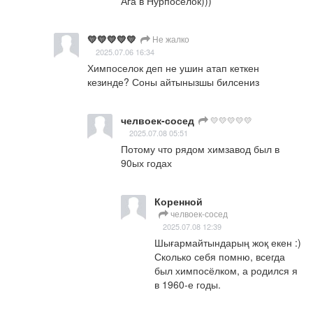
Ага в Нурпоселок)))
💛💛💛💛💛
Не жалко
2025.07.06 16:34
Химпоселок деп не ушин атап кеткен 
кезинде? Соны айтынызшы билсениз
челвоек-сосед
💛💛💛💛💛
2025.07.08 05:51
Потому что рядом химзавод был в 
90ых годах
Коренной
челвоек-сосед
2025.07.08 12:39
Шығармайтындарың жоқ екен :)

Сколько себя помню, всегда 
был химпосёлком, а родился я 
в 1960-е годы.