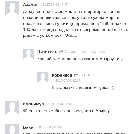
Азамат
2025.07.06 12:17
Атрау, историческое место на территории нашей 
области появившиеся в результате ухода моря и 
образовавшиеся урочище примерно в 1860 годах, в 
180 км от города недалеко от современного Тенгиза, 
рядом с устьем реки Эмба.
Читатель
Азамат
2025.07.07 07:57
Каспийское море на казахском Атырау теңізі
Коренной
Читатель
2025.07.08 12:37
Шығармайтындарың жоқ екен :)
амонимус
2025.07.06 13:04
😎 он, то есть елбасы не заслужил в Атырау
Баке
2025.07.06 13:24
Если Назарбаев сейчас был бы президентом, никто 