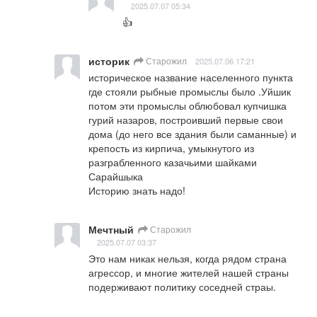
2025.07.07 05:34
👍
историк
Старожил
2025.07.06 17:21
историческое название населенного пункта 
где стояли рыбные промыслы было .Уйшик

потом эти промыслы облюбовал купчишка 
гурий назаров, построивший первые свои 
дома (до него все здания были саманные) и 
крепость из кирпича, умыкнутого из 
разграбленного казачьими шайками 
Сарайшыка

Историю знать надо!
Мечтный
Старожил
2025.07.07 03:37
Это нам никак нельзя, когда рядом страна 
агрессор, и многие жителей нашей страны 
подерживают политику соседней страы.