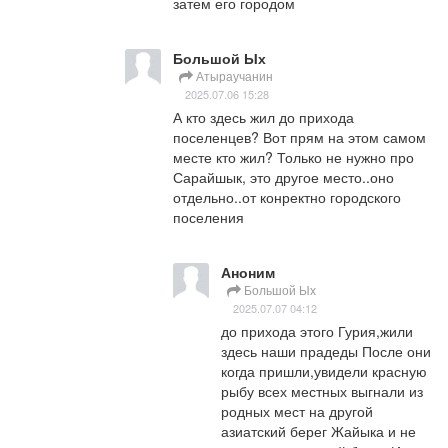
затем его городом
Большой Ых
Атыраучанин
2025.07.06 15:28
А кто здесь жил до прихода 
поселенцев? Вот прям на этом самом 
месте кто жил? Только не нужно про 
Сарайшык, это другое место..оно 
отдельно..от конректно городского 
поселения
Аноним
Большой Ых
2025.07.07 04:12
до прихода этого Гурия,жили 
здесь наши прадеды После они 
когда пришли,увидели красную 
рыбу всех местных выгнали из 
родных мест на другой 
азиатский берег Жайыка и не 