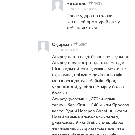
Читатель
гость
2025.07.07 08:09
После удара по голове 
железной арматурой они у 
тебя появяться
Оқырман
Бант
2025.07.08 09:07
Атырау деген сөзді бірінші рет Гурьевті 
Атырауға ауыстырғанда ғана естідім. 
Шынымды айтсам, қазақша мектепте 
оқысамда, әлі күнге дейін ол сөздің 
мағынасында түсінбеймін, бірақ 
үйрендік қой, ұнайды, Атырау болса 
болсын.

Атырау қаласының 376 жылдық 
тарихы бар. Яғни, 1640 жылы Ярослав 
көпесі Гурий Назаров Сарай-шықтағы 
Ноғай ханына алым-салық төлеп, 
ұлдарымен бірге Жайық өзенінің оң 
жақ жағалауының сағасына ағаштан 
жасалған балық аулайтын үйшік 