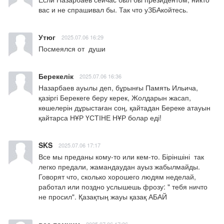
вас и не спрашивал бы. Так что уЗБАкойтесь.
Утюг
2025.07.06 16:29
Посмеялся от  души
Берекелік
2025.07.06 16:36
Назарбаев ауылы деп, бұрынғы Память Ильича, 
қазіргі Берекеге беру керек, Жолдарын жасап, 
көшелерін дұрыстаған соң, қайтадан Береке атауын 
қайтарса НҰР ҮСТІНЕ НҰР болар еді!
SKS
2025.07.06 17:17
Все мы преданы кому-то или кем-то. Біріншіні  так 
легко предали, жамандаудан ауыз жабылмайды. 
Говорят что, сколько хорошего людям неделай, 
работал или поздно услышешь фрозу: " тебя ничто 
не просил". Қазақтың жауы қазақ АБАЙ
все помним
2025.07.06 17:26