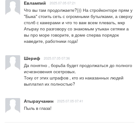
Евлампий
2025.07.05 07:21
Что вы там продолжаете?))) На стройконторе прям у 
"Быка" стоить сеть с огромными бутылками, а сверху 
столб с камерами и что то вам всем плевать, мкр 
Атырау по разговору со знакомым утыкан сетями а 
вы про море говорите, в доме сперва порядок 
наведите, работники года!
Шериф
2025.07.05 07:36
Да понятно , борьба будет продолжаться до полного 
исчезновения осетровых.

Току от этих штрафов , кто из наказанных людей 
выплатил их полностью?
Атыраучанин
2025.07.05 07:41
Пыль в глаза!