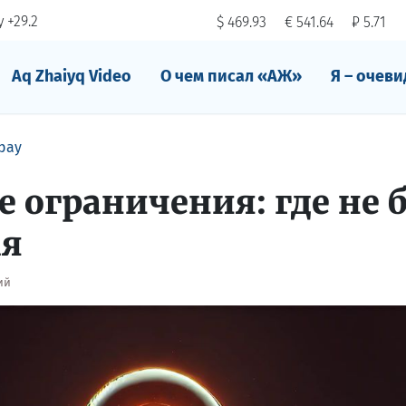
 +29.2
$ 469.93
€ 541.64
₽ 5.71
Aq Zhaiyq Video
О чем писал «АЖ»
Я – очеви
рау
 ограничения: где не 
ая
ий