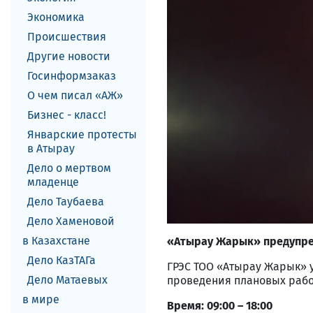
Экономика
Происшествия
Другие новости
Госинформзаказ
О чем писал «АЖ»
Бизнес - класс!
Январские протесты
в Атырау
Дело о мертвом
младенце
Дело Таубаева
Дело Хаменовой
в Казахстане
«Атырау Жарык» предупред
Дело КазТАГа
ГРЭС ТОО «Атырау Жарык» 
Дело Матаевых
проведения плановых работ
в мире
Время: 09:00 – 18:00