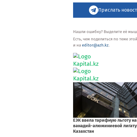
Прислать новост
Нашли ошибку? Выделите её мышью
Есть, чем поделиться по теме эт
и на
editor@azh.kz
.