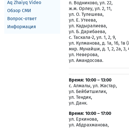
Aq Zhaiyq Video
п. Водниково, ул. 22,
ж.м. Орлеу, ул. 2, 11,
Обзор СМИ
ул. О. Тулешева,
Вопрос-ответ
ул. Е. Утеева,
ул. Кадыралиева,
Информация
ул. Б. Дарибаева,
с. Таскала-2, ул. 1, 2, 9,
ул. Кулманова, д. 1а, 1б, 1в
мкр. Мунайши, д. 1, 2, 2а, 3, 4,
ул. Неверова,
ул. Амандосова.
Время: 10:00 – 13:00
с. Алмалы, ул. Жастар,
ул. Бейбитшилик,
ул. Тендик,
ул. Данк.
Время: 10:00 – 17:00
ул. Еркинова,
ул. Абдрахманова,