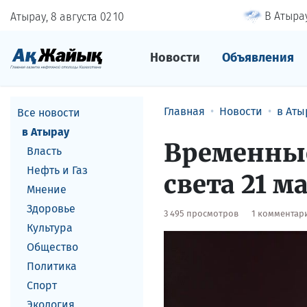
В Атырау
Атырау, 8 августа
02
:
10
Новости
Объявления
Главная
Новости
в Аты
Все новости
в Атырау
Временные
Власть
Нефть и Газ
света 21 м
Мнение
Здоровье
3 495 просмотров
1 комментар
Культура
Общество
Политика
Спорт
Экология