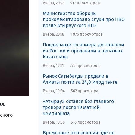
Вчера, 20:23
917 просмотров
​Министерство обороны
прокомментировало слухи про ПВО
возле Атырауского НПЗ
Вчера, 20:18
1 976 просмотров
Поддельные госномера доставляли
из России и продавали в регионах
Казахстана
Вчера, 19:11
779 просмотров
Рынок Сатыбалды продали в
Алматы почти за 24,8 млрд тенге
Вчера, 19:04
562 просмотра
«Атырау» остался без главного
ая.
тренера после 19 матчей
чемпионата
сного
Вчера, 18:58
516 просмотров
Временные отключения: где не