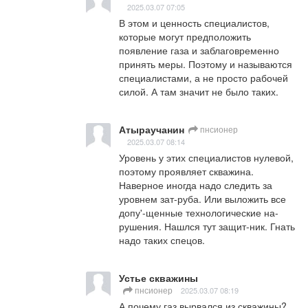
2025.03.07 07:05
В этом и ценность специалистов, 
которые могут предположить 
появление газа и заблаговременно 
принять меры. Поэтому и называются 
специалистами, а не просто рабочей 
силой. А там значит не было таких.
Атыраучанин
пнсионер
2025.03.07 08:14
Уровень у этих специалистов нулевой, 
поэтому проявляет скважина. 
Наверное иногда надо следить за 
уровнем зат-руба. Или выложить все 
допу'-щенные технологические на-
рушения. Нашлся тут защит-ник. Гнать 
надо таких спецов.
Устье скважины
пнсионер
2025.03.07 08:19
А почему газ вырвался из скважины? 