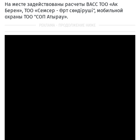
На месте задействованы расчеты ВАСС ТОО «Ак
Берен», ТОО «Семсер - Өрт сөндіруші", мобильной
охраны ТОО "СОП Атырау».