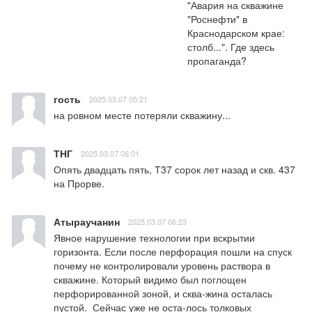
"Авария на скважине 
"Роснефти" в 
Краснодарском крае: 
столб...". Где здесь 
пропаганда?
гость
2025.03.07 05:21
на ровном месте потеряли скважину...
ТНГ
2025.03.07 06:01
Опять двадцать пять, Т37 сорок лет назад и скв. 437 
на Прорве.
Атыраучанин
2025.03.07 06:23
Явное нарушение технологии при вскрытии 
горизонта. Если после перфорация пошли на спуск 
почему не контролировали уровень раствора в 
скважине. Который видимо был поглощен 
перфорированной зоной, и сква-жина осталась 
пустой.  Сейчас уже не оста-лось толковых 