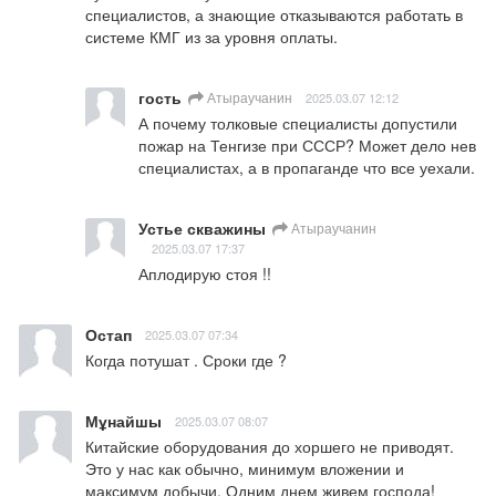
специалистов, а знающие отказываются работать в 
системе КМГ из за уровня оплаты.
гость
Атыраучанин
2025.03.07 12:12
А почему толковые специалисты допустили 
пожар на Тенгизе при СССР? Может дело нев 
специалистах, а в пропаганде что все уехали.
Устье скважины
Атыраучанин
2025.03.07 17:37
Аплодирую стоя !!
Остап
2025.03.07 07:34
Когда потушат . Сроки где ?
Мұнайшы
2025.03.07 08:07
Китайские оборудования до хоршего не приводят. 
Это у нас как обычно, минимум вложении и 
максимум добычи. Одним днем живем господа!