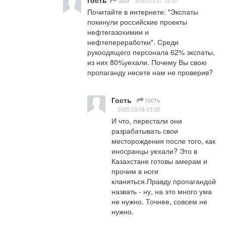
Почитайте в интернете: "Экспаты 
покинули российские проекты 
нефтегазохимии и 
нефтепереработки". Среди 
рукоодящего персонала 62% экспаты, 
из них 80%уехали. Почему Вы свою 
пропаганду несете нам не проверив?
Гость
гость
2025.03.08 03:28
И что, перестали они 
разрабатывать свои 
месторождения после того, как 
иносранцы уехали? Это в 
Казахстане готовы амерам и 
прочим в ноги 
кланяться.Правду пропагандой 
назвать - ну, на это много ума 
не нужно. Точнее, совсем не 
нужно.