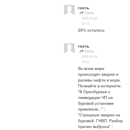
гость
Гость
2025.03.08
20:17
20% осталось
гость
Гость
2025.03.09
10:01
Во всем мире 
происходят аварии и 
раливы нефти в море. 
Почиайте в интернете: 
"В Оренбуржье к 
ликвидации ЧП на 
буровой установке 
привлекли..." ; 
"Страшные аварии на 
буровой. ГНВП. Разбор 
причин выброса" ; 