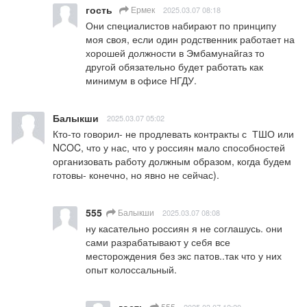
гость
Ермек
2025.03.07 08:18
Они специалистов набирают по принципу 
моя своя, если один родственник работает на 
хорошей должности в Эмбамунайгаз то 
другой обязательно будет работать как 
минимум в офисе НГДУ.
Балыкши
2025.03.07 05:02
Кто-то говорил- не продлевать контракты с  ТШО или 
NCOC, что у нас, что у россиян мало способностей 
организовать работу должным образом, когда будем 
готовы- конечно, но явно не сейчас).
555
Балыкши
2025.03.07 08:08
ну касательно россиян я не соглашусь. они 
сами разрабатывают у себя все 
месторождения без экс патов..так что у них 
опыт колоссальный.
гость
555
2025.03.07 12:20