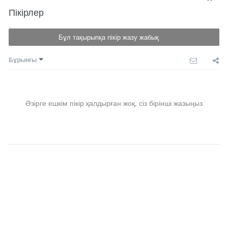
Пікірлер
Бұл тақырыпқа пікір жазу жабық
Бұрынғы
Әзірге ешкім пікір қалдырған жоқ, сіз бірінші жазыңыз