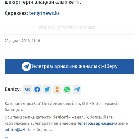
шәкірттерін алаңнан алып кетті.
Дереккөз:
tengrinews.kz
23 ақпан 2016, 11:18
Телеграм арнасына жаңалық жіберу
Бөлісу:
Қате таптыңыз ба? Тінтуірмен белгілеп, Ctrl + Enter түймесін
басыңыз.
Осы тақырыпқа қатысты бөлісетін жаңалық болса, бізге
хабарласыңыз. Ақпарат пен видеоны
Телеграм арнамызға
және
editor@azh.kz
жіберіңіз.