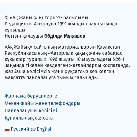
© «Ақ Жайық» интернет- басылымы.
Редакциясы Атырауда 1991 жылдың наурызында
құрылды.
Негізін қалаушы
Әбділда Мұқашев
.
«Ақ Жайық» сайтының материалдарын Қазақстан
Республикасының «Авторлық құқық және сабақтас
құқықтар туралы» 1996 жылғы 10 маусымдағы №6-I
Заңында тікелей көзделген жағдайларды қоспағанда,
жазбаша келісімсіз және рұқсатсыз кез келген
мақсатта пайдалануға тыйым салынады.
Жарнама берушілерге
Мекен-жайы және телефондары
Пайдаланушы келісімі
Құпиялылық саясаты
Русский
English