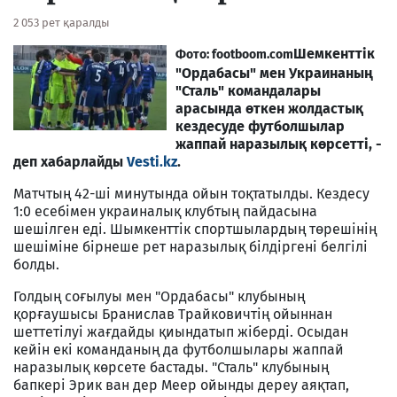
2 053 рет қаралды
Шемкенттік
Фото: footboom.com
"Ордабасы" мен Украинаның
"Сталь" командалары
арасында өткен жолдастық
кездесуде футболшылар
жаппай наразылық көрсетті, -
деп хабарлайды
Vesti.kz
.
Матчтың 42-ші минутында ойын тоқтатылды. Кездесу
1:0 есебімен украиналық клубтың пайдасына
шешілген еді. Шымкенттік спортшылардың төрешінің
шешіміне бірнеше рет наразылық білдіргені белгілі
болды.
Голдың соғылуы мен "Ордабасы" клубының
қорғаушысы Бранислав Трайковичтің ойыннан
шеттетілуі жағдайды қиындатып жіберді. Осыдан
кейін екі команданың да футболшылары жаппай
наразылық көрсете бастады. "Сталь" клубының
бапкері Эрик ван дер Меер ойынды дереу аяқтап,