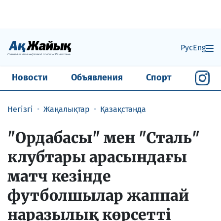
Рус
Eng
Новости
Объявления
Спорт
Негізгі
Жаңалықтар
Қазақстанда
"Ордабасы" мен "Сталь"
клубтары арасындағы
матч кезінде
футболшылар жаппай
наразылық көрсетті