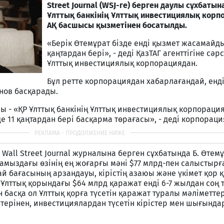
Street Journal (WSJ-ге) берген даулы сұхбатын
Ұлттық банкінің Ұлттық инвестициялық кор
АҚ басшысы қызметінен босатылды.
«Берік Өтемұрат бізде енді қызмет жасамайды
қаңтардан бері», - деді ҚазТАГ агенттігіне сәрс
Ұлттық инвестициялық корпорациядан.
Бұл ретте корпорациядан хабарлағандай, енд
нов басқарады.
ы - «ҚР Ұлттық банкінің Ұлттық инвестициялық корпораци
е 11 қаңтардан бері басқарма төрағасы», - деді корпораци
e Wall Street Journal журналына берген сұхбатында Б. Өтем
тамыздағы өзінің ең жоғарғы мәні $77 млрд-пен салыстырғ
й бағасының арзандауы, кірістің азаюы және үкімет қор
 Ұлттық қорындағы $64 млрд қаражат енді 6-7 жылдан соң
ан басқа ол Ұлттық қорға түсетін қаражат туралы мәліметте
нтерінен, инвестициялардан түсетін кірістер мен шығынд