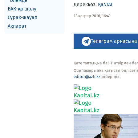
Әлемде
Дереккөз:
ҚазТАГ
БАҚ-қа шолу
13 қаңтар 2016, 16:41
Сұрақ-жауап
Ақпарат
Телеграм арнасына
Қате таптыңыз ба? Тінтуірмен белг
Осы тақырыпқа қатысты бөлісеті
editor@azh.kz
жіберіңіз.