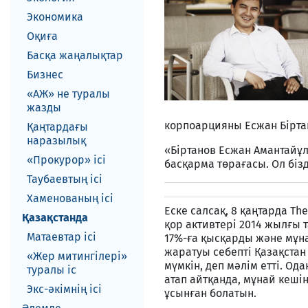
Экономика
Оқиға
Басқа жаңалықтар
Бизнес
«АЖ» не туралы
жазды
корпоарцияны Есжан Бірта
Қаңтардағы
наразылық
«Біртанов Есжан Амантайұл
«Прокурор» ісі
басқарма төрағасы. Ол бізд
Таубаевтың ісі
Хаменованың ісі
Еске салсақ, 8 қаңтарда Th
Қазақстанда
қор активтері 2014 жылғы 
Матаевтар ici
17%-ға қысқарды және мұна
жаратуы себепті Қазақстан
«Жер митингілері»
мүмкін, деп мәлім етті. Од
туралы іс
атап айтқанда, мұнай кеші
Экс-әкiмнiң iсi
ұсынған болатын.