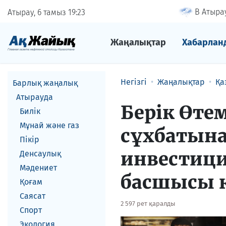
В Атырау
Атырау, 6 тамыз
19
23
Жаңалықтар
Хабарлан
Негізгі
Жаңалықтар
Қа
Барлық жаңалық
Атырауда
Берік Өтем
Билік
Мұнай және газ
сұхбатына
Пікір
инвестиц
Денсаулық
Мәдениет
басшысы 
Қоғам
Саясат
2 597 рет қаралды
Спорт
Экология