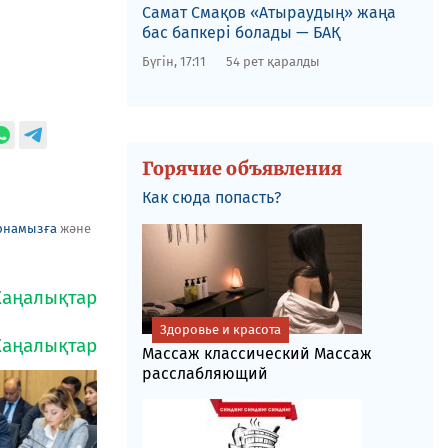
​Самат Смақов «Атыраудың» жаңа
бас бапкері болады — БАҚ
Бүгін, 17:11
54 рет қаралды
Горячие объявления
Как сюда попасть?
рнамызға
және
Здоровье и красота
Массаж классический Массаж
расслабляющий