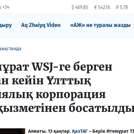
 +34
$ 469.85
€ 542.16
₽ 5.78
дыру
Aq Zhaiyq Video
«АЖ» не туралы жазды
зақстанда
ұрат WSJ-ге берген
н кейін Ұлттық
иялық корпорация
қызметінен босатылд
Алматы. 13 қаңтар.
ҚазТАГ
– Берік Өтемұрат T