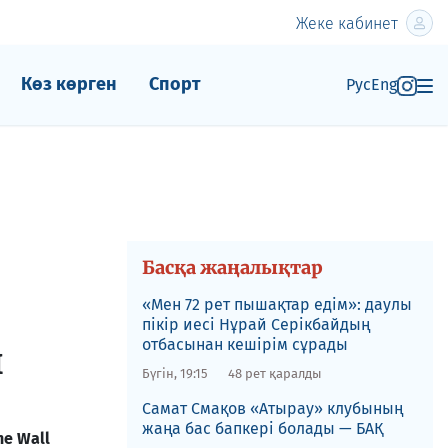
Жеке кабинет
Көз көрген
Спорт
Рус
Eng
Басқа жаңалықтар
«Мен 72 рет пышақтар едім»: даулы
пікір иесі Нұрай Серікбайдың
отбасынан кешірім сұрады
ы
Бүгін, 19:15
48 рет қаралды
​Самат Смақов «Атырау» клубының
жаңа бас бапкері болады — БАҚ
he Wall