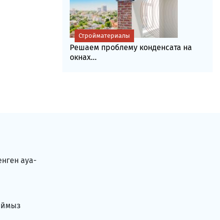
Стройматериалы
Решаем проблему конденсата на
окнах...
енген ауа-
аймыз