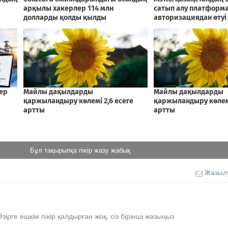
Бұл тақырыпқа пікір жазу жабық
Жазыл
Әзірге ешкім пікір қалдырған жоқ, сіз бірінші жазыңыз