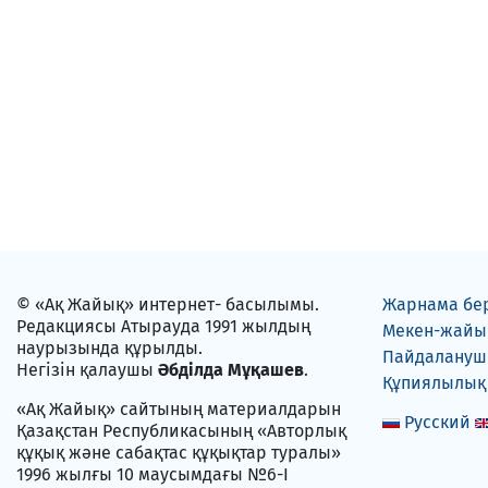
© «Ақ Жайық» интернет- басылымы.
Жарнама бе
Редакциясы Атырауда 1991 жылдың
Мекен-жайы
наурызында құрылды.
Пайдаланушы
Негізін қалаушы
Әбділда Мұқашев
.
Құпиялылық
«Ақ Жайық» сайтының материалдарын
Русский
Қазақстан Республикасының «Авторлық
құқық және сабақтас құқықтар туралы»
1996 жылғы 10 маусымдағы №6-I