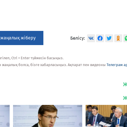
 жаңалық жіберу
Бөлісу:
ілеп, Ctrl + Enter түймесін басыңыз.
н жаңалық болса, бізге хабарласыңыз. Ақпарат пен видеоны
Телеграм а