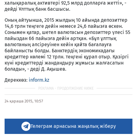
халықаралық активтері 92,5 млрд долларға жетті», -
дейді Ұлттық банк басшысы.
Оның айтуынша, 2015 жылдың 10 айында депозиттер
14,6 трлн теңгеге дейін немесе 24,6 пайызға өскен.
Сонымен қатар, шетел валютасын депозиттер үлесі 55
пайыздан 66 пайызға дейін артқан. «Бұл ұлттық
валютаның әлсіреуінен кейін қайта бағалауға
байланысты болды. Банктердің экономикадағы
кредиттер көлемі 12 трлн. теңгені құрап отыр. Қазіргі
күні кредиттерді жандандыру жұмысы жалғасатын
болады», - деді Д. Ақышев.
Дереккөз:
inform.kz
24 қараша 2015, 10:57
Телеграм арнасына жаңалық жіберу