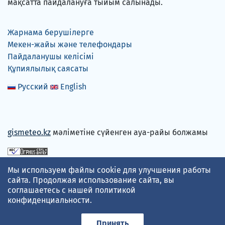
мақсатта пайдалануға тыйым салынады.
Жарнама берушілерге
Мекен-жайы және телефондары
Пайдаланушы келісімі
Құпиялылық саясаты
Русский
English
gismeteo.kz
мәліметіне сүйенген ауа-райы болжамы
Төлем карталарын қабылдаймыз
Мы используем файлы cookie для улучшения работы
сайта. Продолжая использование сайта, вы
соглашаетесь с нашей
политикой
конфиденциальности
.
Принять