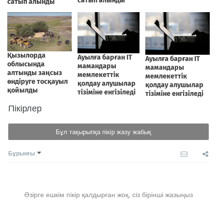
Пікірлер
Бұл тақырыпқа пікір жазу жабық
Бұрынғы
Әзірге ешкім пікір қалдырған жоқ, сіз бірінші жазыңыз