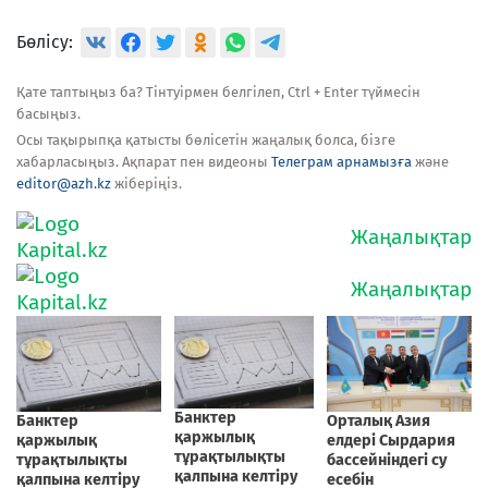
Бөлісу:
Қате таптыңыз ба? Тінтуірмен белгілеп, Ctrl + Enter түймесін
басыңыз.
Осы тақырыпқа қатысты бөлісетін жаңалық болса, бізге
хабарласыңыз. Ақпарат пен видеоны
Телеграм арнамызға
және
editor@azh.kz
жіберіңіз.