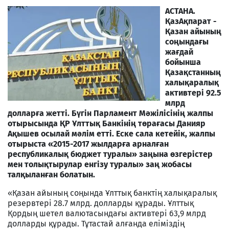
АСТАНА.
ҚазАқпарат -
Қазан айының
соңындағы
жағдай
бойынша
Қазақстанның
халықаралық
активтері 92.5
млрд
долларға жетті. Бүгін Парламент Мәжілісінің жалпы
отырысында ҚР Ұлттық Банкінің төрағасы Данияр
Ақышев осылай мәлім етті. Еске сала кетейік, жалпы
отырыста «2015-2017 жылдарға арналған
республикалық бюджет туралы» заңына өзгерістер
мен толықтырулар енгізу туралы» заң жобасы
талқыланған болатын.
«Қазан айының соңында Ұлттық банктің халықаралық
резервтері 28.7 млрд. долларды құрады. Ұлттық
Қордың шетел валютасындағы активтері 63,9 млрд
долларды құрады. Тұтастай алғанда еліміздің