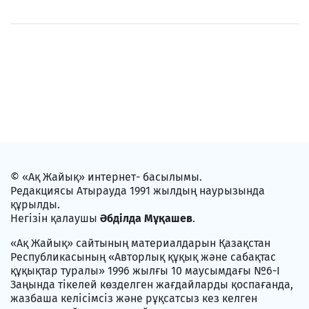
© «Ақ Жайық» интернет- басылымы.
Редакциясы Атырауда 1991 жылдың наурызында
құрылды.
Негізін қалаушы
Әбділда Мұқашев
.
«Ақ Жайық» сайтының материалдарын Қазақстан
Республикасының «Авторлық құқық және сабақтас
құқықтар туралы» 1996 жылғы 10 маусымдағы №6-I
Заңында тікелей көзделген жағдайларды қоспағанда,
жазбаша келісімсіз және рұқсатсыз кез келген