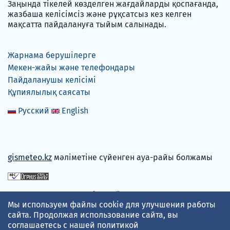
Заңында тікелей көзделген жағдайларды қоспағанда,
жазбаша келісімсіз және рұқсатсыз кез келген
мақсатта пайдалануға тыйым салынады.
Жарнама берушілерге
Мекен-жайы және телефондары
Пайдаланушы келісімі
Құпиялылық саясаты
Русский
English
gismeteo.kz
мәліметіне сүйенген ауа-райы болжамы
Төлем карталарын қабылдаймыз
Мы используем файлы cookie для улучшения работы
сайта. Продолжая использование сайта, вы
соглашаетесь с нашей
политикой