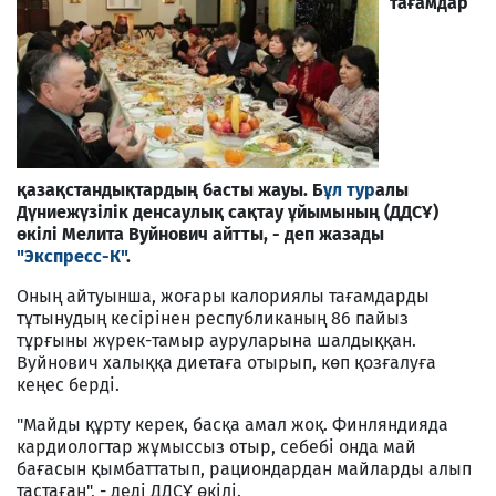
тағамдар
қазақстандықтардың басты жауы. Б
ұл тур
алы
Дүниежүзілік денсаулық сақтау ұйымының (ДДСҰ)
өкілі Мелита Вуйнович айтты, - деп жазады
"Экспресс-К"
.
Оның айтуынша, жоғары калориялы тағамдарды
тұтынудың кесірінен республиканың 86 пайыз
тұрғыны жүрек-тамыр ауруларына шалдыққан.
Вуйнович халыққа диетаға отырып, көп қозғалуға
кеңес берді.
"Майды құрту керек, басқа амал жоқ. Финляндияда
кардиологтар жұмыссыз отыр, себебі онда май
бағасын қымбаттатып, рациондардан майларды алып
тастаған", - деді ДДСҰ өкілі.