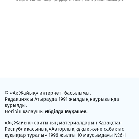
© «Ақ Жайық» интернет- басылымы.
Редакциясы Атырауда 1991 жылдың наурызында
құрылды.
Негізін қалаушы
Әбділда Мұқашев
.
«Ақ Жайық» сайтының материалдарын Қазақстан
Республикасының «Авторлық құқық және сабақтас
құқықтар туралы» 1996 жылғы 10 маусымдағы №6-I