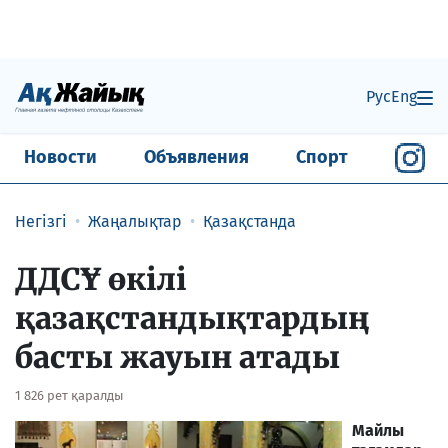
Рус
Eng
Новости
Объявления
Спорт
Негізгі
Жаңалықтар
Қазақстанда
ДДСҰ өкілі
қазақстандықтардың
басты жауын атады
1 826 рет қаралды
Майлы