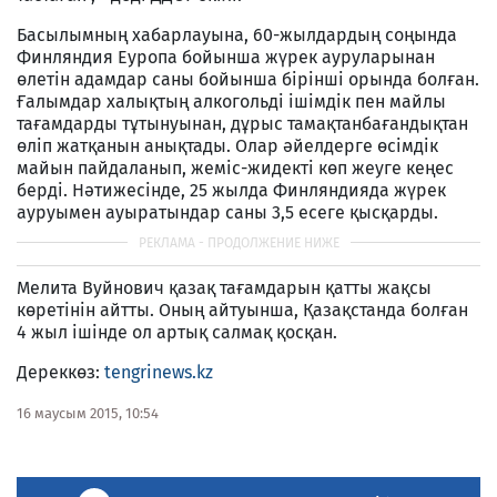
Басылымның хабарлауына, 60-жылдардың соңында
Финляндия Еуропа бойынша жүрек ауруларынан
өлетін адамдар саны бойынша бірінші орында болған.
Ғалымдар халықтың алкогольді ішімдік пен майлы
тағамдарды тұтынуынан, дұрыс тамақтанбағандықтан
өліп жатқанын анықтады. Олар әйелдерге өсімдік
майын пайдаланып, жеміс-жидекті көп жеуге кеңес
берді. Нәтижесінде, 25 жылда Финляндияда жүрек
ауруымен ауыратындар саны 3,5 есеге қысқарды.
Мелита Вуйнович қазақ тағамдарын қатты жақсы
көретінін айтты. Оның айтуынша, Қазақстанда болған
4 жыл ішінде ол артық салмақ қосқан.
Дереккөз:
tengrinews.kz
16 маусым 2015, 10:54