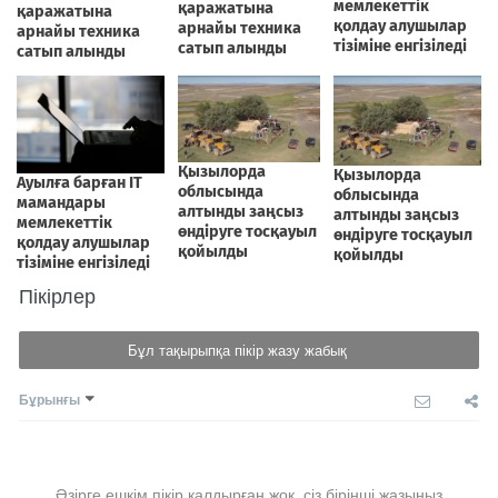
Пікірлер
Бұл тақырыпқа пікір жазу жабық
Бұрынғы
Әзірге ешкім пікір қалдырған жоқ, сіз бірінші жазыңыз