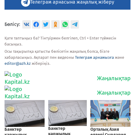
Телеграм арнасына жаңалық жіберу
Бөлісу:
Қате таптыңыз ба? Тінтуірмен белгілеп, Ctrl + Enter түймесін
басыңыз.
Осы тақырыпқа қатысты бөлісетін жаңалық болса, бізге
хабарласыңыз. Ақпарат пен видеоны
Телеграм арнамызға
және
editor@azh.kz
жіберіңіз.