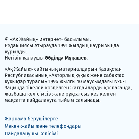
© «Ақ Жайық» интернет- басылымы.
Редакциясы Атырауда 1991 жылдың наурызында
құрылды.
Негізін қалаушы
Әбділда Мұқашев
.
«Ақ Жайық» сайтының материалдарын Қазақстан
Республикасының «Авторлық құқық және сабақтас
құқықтар туралы» 1996 жылғы 10 маусымдағы №6-I
Заңында тікелей көзделген жағдайларды қоспағанда,
жазбаша келісімсіз және рұқсатсыз кез келген
мақсатта пайдалануға тыйым салынады.
Жарнама берушілерге
Мекен-жайы және телефондары
Пайдаланушы келісімі