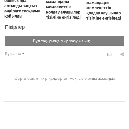
Пікірлер
Бұл тақырыпқа пікір жазу жабық
Бұрынғы
Әзірге ешкім пікір қалдырған жоқ, сіз бірінші жазыңыз