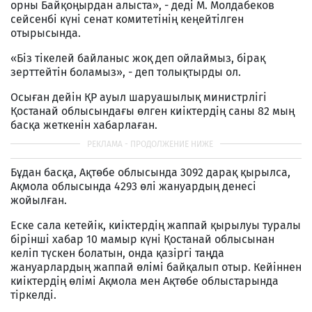
орны Байқоңырдан алыста», - деді М. Молдабеков
сейсенбі күні сенат комитетінің кеңейтілген
отырысында.
«Біз тікелей байланыс жоқ деп ойлаймыз, бірақ
зерттейтін боламыз», - деп толықтырды ол.
Осыған дейін ҚР ауыл шаруашылық министрлігі
Қостанай облысындағы өлген киіктердің саны 82 мың
басқа жеткенін хабарлаған.
Бұдан басқа, Ақтөбе облысында 3092 дарақ қырылса,
Ақмола облысында 4293 өлі жануардың денесі
жойылған.
Еске сала кетейік, киіктердің жаппай қырылуы туралы
бірінші хабар 10 мамыр күні Қостанай облысынан
келіп түскен болатын, онда қазіргі таңда
жануарлардың жаппай өлімі байқалып отыр. Кейіннен
киіктердің өлімі Ақмола мен Ақтөбе облыстарында
тіркелді.