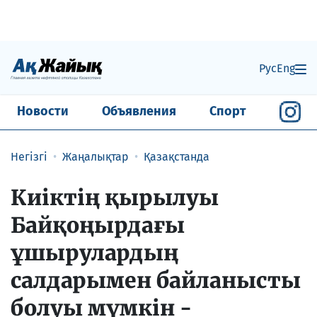
Рус
Eng
Новости
Объявления
Спорт
Негізгі
Жаңалықтар
Қазақстанда
Киіктің қырылуы
Байқоңырдағы
ұшырулардың
салдарымен байланысты
болуы мүмкін -