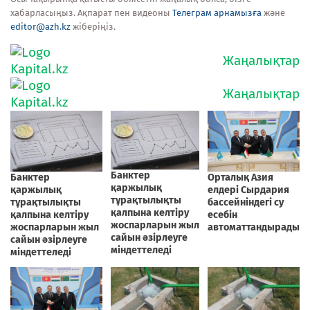
хабарласыңыз. Ақпарат пен видеоны
Телеграм арнамызға
және
editor@azh.kz
жіберіңіз.