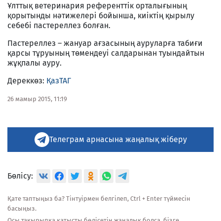
Ұлттық ветеринария референттік орталығының
қорытынды нәтижелері бойынша, киіктің қырылу
себебі пастереллез болған.
Пастереллез – жануар ағзасының ауруларға табиғи
қарсы тұруының төмендеуі салдарынан туындайтын
жұқпалы ауру.
Дереккөз:
ҚазТАГ
26 мамыр 2015, 11:19
Телеграм арнасына жаңалық жіберу
Бөлісу:
Қате таптыңыз ба? Тінтуірмен белгілеп, Ctrl + Enter түймесін
басыңыз.
Осы тақырыпқа қатысты бөлісетін жаңалық болса, бізге