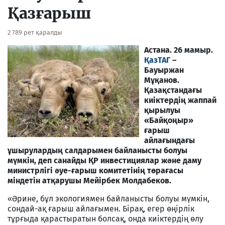
Қазғарыш
2 789 рет қаралды
Астана. 26 мамыр.
ҚазТАГ
–
Бауыржан
Мұқанов.
Қазақстандағы
киіктердің жаппай
қырылуы
«Байқоңыр»
ғарыш
айлағындағы
ұшырулардың салдарымен байланысты болуы
мүмкін, деп санайды ҚР инвестициялар және даму
министрлігі әуе-ғарыш комитетінің төрағасы
міндетін атқарушы Мейірбек Молдабеков.
«Әрине, бұл экологиямен байланысты болуы мүмкін,
сондай-ақ ғарыш айлағымен. Бірақ, егер өңірлік
тұрғыда қарастыратын болсақ, онда киіктердің өлу