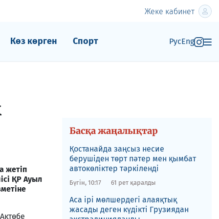
Жеке кабинет
Көз көрген
Спорт
Рус
Eng
к
Басқа жаңалықтар
Қостанайда заңсыз несие
берушіден төрт пәтер мен қымбат
автокөліктер тәркіленді
а жетіп
ісі ҚР Ауыл
Бүгін, 10:17
61 рет қаралды
зметіне
​Аса ірі мөлшердегі алаяқтық
жасады деген күдікті Грузиядан
 Ақтөбе