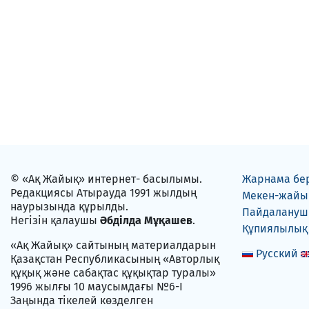
© «Ақ Жайық» интернет- басылымы.
Жарнама бе
Редакциясы Атырауда 1991 жылдың
Мекен-жайы
наурызында құрылды.
Пайдаланушы
Негізін қалаушы
Әбділда Мұқашев
.
Құпиялылық
«Ақ Жайық» сайтының материалдарын
Русский
Қазақстан Республикасының «Авторлық
құқық және сабақтас құқықтар туралы»
1996 жылғы 10 маусымдағы №6-I
Заңында тікелей көзделген