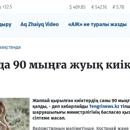
 +22.5
$ 469.85
€ 542.16
₽ 5.78
дыру
Aq Zhaiyq Video
«АЖ» не туралы жазды
зақстанда
да 90 мыңға жуық киі
Жаппай қырылған киіктердің саны 90 мыңғ
қалды, - деп хабарлайды
Tengrinews.kz
тілш
шаруашылығы министрлігінің баспасөз қы
сілтеме жасап.
Ведомствоның мәліметінше, Қостанай және