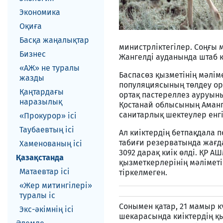
Экономика
Оқиға
Басқа жаңалықтар
министрліктегілер. Соңғы
Бизнес
Жангелді ауданында штаб 
«АЖ» не туралы
Баспасөз қызметінің мәлім
жазды
популяциясының төлдеу ор
Қаңтардағы
ортақ пастереллез ауруын
наразылық
Қостанай облысының Аманг
санитарлық шектеулер енгі
«Прокурор» ісі
Таубаевтың ісі
Ал киіктердің бетпақдала 
табиғи резерватында жағд
Хаменованың ісі
3092 дарақ киік өлді. ҚР
Қазақстанда
қызметкерлерінің мәліметі
Матаевтар ici
тіркелмеген.
«Жер митингілері»
туралы іс
Сонымен қатар, 21 мамыр 
Экс-әкiмнiң iсi
шекарасында киіктердің қыр