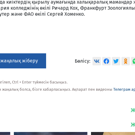
а киіктердің қырылу аумағында халықаралық мамандар 
рия колледжінің өкілі Ричард Кох, Франкфурт Зоологиялы
тер және ФАО өкілі Сергей Хоменко.
 жаңалық жіберу
Бөлісу:
ілеп, Ctrl + Enter түймесін басыңыз.
н жаңалық болса, бізге хабарласыңыз. Ақпарат пен видеоны
Телеграм а