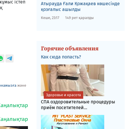
жұмыс істеп
​Атырауда Ғали Қожақаев көшесінде
қ
қозғалыс ашылды
Кеше, 23:17
149 рет қаралды
Горячие объявления
Как сюда попасть?
рнамызға
және
Здоровье и красота
СПА оздоровительные процедуры
приём посетителей...