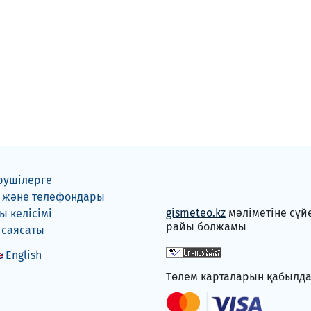
рушілерге
 және телефондары
gismeteo.kz
мәліметіне сүй
 келісімі
райы болжамы
 саясаты
English
Төлем карталарын қабылд