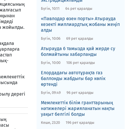
экстрадицияланды
ляциясының
Бүгін, 10:11
64 рет қаралды
 жалғасып
соңынан
​«Павлодар өзен порты» Атырауда
імдеді
кезекті миллиардтық жобаны жеңіп
ша жойылды.
алды
Бүгін, 10:06
69 рет қаралды
ақдала
​Атырауда 6 тамызда қай жерде су
нуарларға
болмайтыны хабарланды
астап
лық-
Бүгін, 10:00
106 рет қаралды
​Елордадағы автотұрақта газ
мемлекеттік
баллонды жабдығы бар көлік
блысында
өртенді
Бүгін, 09:49
96 рет қаралды
рылу дерегі
Мемлекеттік білім гранттарының
нәтижелері жарияланатын нақты
уақыт белгілі болды
ның
Кеше, 23:20
196 рет қаралды
шасы