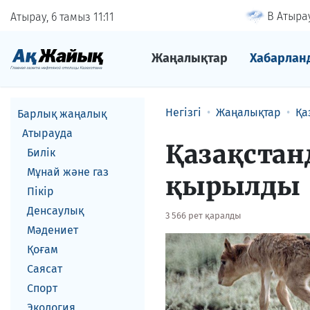
В Атырау
Атырау, 6 тамыз
11
11
Жаңалықтар
Хабарлан
Негізгі
Жаңалықтар
Қа
Барлық жаңалық
Атырауда
Қазақстан
Билік
Мұнай және газ
қырылды
Пікір
Денсаулық
3 566 рет қаралды
Мәдениет
Қоғам
Саясат
Спорт
Экология