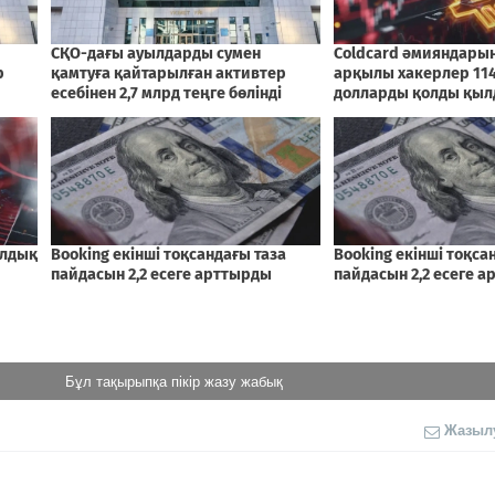
Бұл тақырыпқа пікір жазу жабық
Жазыл