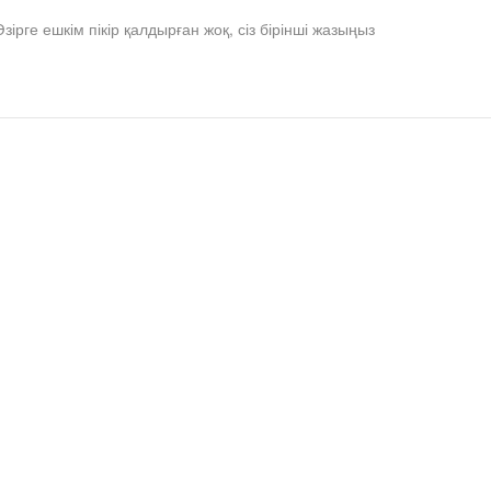
Әзірге ешкім пікір қалдырған жоқ, сіз бірінші жазыңыз