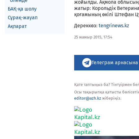
Әлемде
жойылды. Ақмола облысынд
жатыр: Корольдік Ветерина
БАҚ-қа шолу
қоғамының өкілі Штефан Цу
Сұрақ-жауап
Дереккөз:
tengrinews.kz
Ақпарат
25 мамыр 2015, 17:54
Телеграм арнасына
Қате таптыңыз ба? Тінтуірмен белг
Осы тақырыпқа қатысты бөлісеті
editor@azh.kz
жіберіңіз.