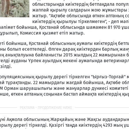
облыстарында киіктердің бетпақдала попу
жаппай қырылу салдарын жою жұмыстары
жатыр. "Ақтөбе облысында өткен аптаның 
киіктердің қырылуы тіркелмеген", - деп мәл
 мәлімет бойынша, Қостанай облысында шамамен 81 970 ұ
құрылып, Комиссия қызмет етіп жатыр.
еті бойынша, Қостанай облысының аумағы киіктердің бетп
ны болып есептеледі. Өлген дарақ киіктерден барлық жа
ың анықталуына байланысты 2015 жылдың 22 мамырынан б
елді ауданы Үрпек ауылдық мекені аумағында ветеринар
зілді.
популяциясының қырылу дерегі тіркелген "Ырғыз-Торғай" 
ай тұрақтанды. 22 мамырдағы жағдай бойынша, Ақтөбе о
 АШМ Орман шаруашылығы және жануарлар дүниесі комитеті
нше, өткен аптаның соңынан бастап аймақта киіктердің қы
күні Ақмола облысының Жарқайың және Жақсы аудандары
ылу дерегі тіркелді. Қазіргі таңда киіктердің 4293 мың ұ