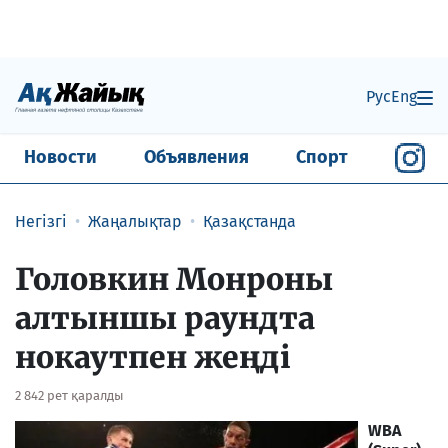
Рус
Eng
Новости
Объявления
Спорт
Негізгі
Жаңалықтар
Қазақстанда
Головкин Монроны
алтыншы раундта
нокаутпен жеңді
2 842 рет қаралды
WBA