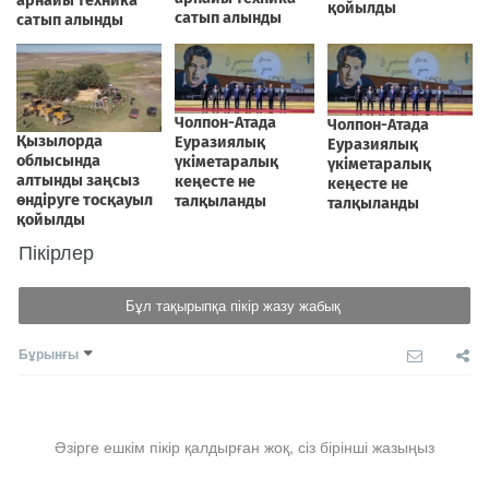
Пікірлер
Бұл тақырыпқа пікір жазу жабық
Бұрынғы
Әзірге ешкім пікір қалдырған жоқ, сіз бірінші жазыңыз