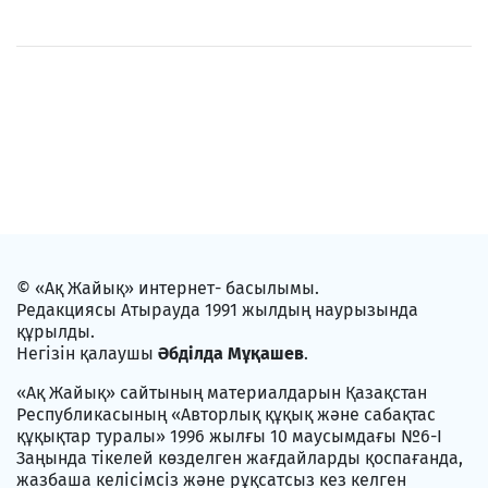
© «Ақ Жайық» интернет- басылымы.
Редакциясы Атырауда 1991 жылдың наурызында
құрылды.
Негізін қалаушы
Әбділда Мұқашев
.
«Ақ Жайық» сайтының материалдарын Қазақстан
Республикасының «Авторлық құқық және сабақтас
құқықтар туралы» 1996 жылғы 10 маусымдағы №6-I
Заңында тікелей көзделген жағдайларды қоспағанда,
жазбаша келісімсіз және рұқсатсыз кез келген