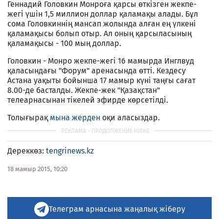
Геннадий Головкин Монроға қарсы өткізген жекпе-
жегі үшін 1,5 миллион доллар қаламақы алады. Бұл
сома Головкиннің мансап жолында алған ең үлкені
қаламақысы болып отыр. Ал оның қарсыласының
қаламақысы - 100 мың доллар.
Головкин - Монро жекпе-жегі 16 мамырда Инглвуд
қаласындағы "Форум" аренасында өтті. Кездесу
Астана уақыты бойынша 17 мамыр күні таңғы сағат
8.00-де басталды. Жекпе-жек "Қазақстан"
телеарнасынан тікелей эфирде көрсетілді.
Толығырақ
мына жерден
оқи аласыздар.
Дереккөз:
tengrinews.kz
18 мамыр 2015, 10:20
Телеграм арнасына жаңалық жіберу