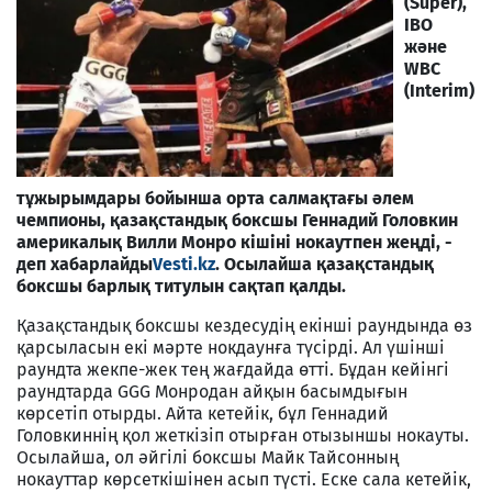
(Super),
IBO
және
WBC
(Interim)
тұжырымдары бойынша орта салмақтағы әлем
чемпионы, қазақстандық боксшы Геннадий Головкин
америкалық Вилли Монро кішіні нокаутпен жеңді, -
деп хабарлайды
Vesti.kz
. Осылайша қазақстандық
боксшы барлық титулын сақтап қалды.
Қазақстандық боксшы кездесудің екінші раундында өз
қарсыласын екі мәрте нокдаунға түсірді. Ал үшінші
раундта жекпе-жек тең жағдайда өтті. Бұдан кейінгі
раундтарда GGG Монродан айқын басымдығын
көрсетіп отырды. Айта кетейік, бұл Геннадий
Головкиннің қол жеткізіп отырған отызыншы нокауты.
Осылайша, ол әйгілі боксшы Майк Тайсонның
нокауттар көрсеткішінен асып түсті. Еске сала кетейік,