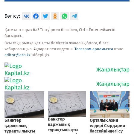
Бөлісу:
Қате таптыңыз ба? Тінтуірмен белгілеп, Ctrl + Enter түймесін
басыңыз.
Осы тақырыпқа қатысты бөлісетін жаңалық болса, бізге
хабарласыңыз. Ақпарат пен видеоны
Телеграм арнамызға
және
editor@azh.kz
жіберіңіз.