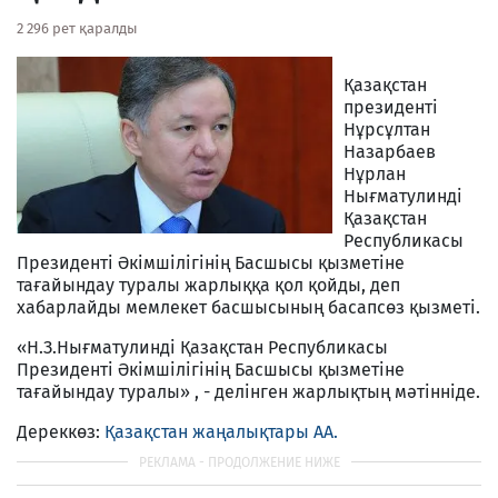
2 296 рет қаралды
Қазақстан
президенті
Нұрсұлтан
Назарбаев
Нұрлан
Нығматулинді
Қазақстан
Республикасы
Президенті Әкімшілігінің Басшысы қызметіне
тағайындау туралы жарлыққа қол қойды, деп
хабарлайды мемлекет басшысының басапсөз қызметі.
«Н.З.Нығматулинді Қазақстан Республикасы
Президенті Әкімшілігінің Басшысы қызметіне
тағайындау туралы» , - делінген жарлықтың мәтінніде.
Дереккөз:
Қазақстан жаңалықтары АА.