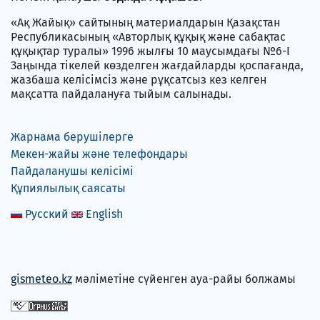
«Ақ Жайық» сайтының материалдарын Қазақстан
Республикасының «Авторлық құқық және сабақтас
құқықтар туралы» 1996 жылғы 10 маусымдағы №6-I
Заңында тікелей көзделген жағдайларды қоспағанда,
жазбаша келісімсіз және рұқсатсыз кез келген
мақсатта пайдалануға тыйым салынады.
Жарнама берушілерге
Мекен-жайы және телефондары
Пайдаланушы келісімі
Құпиялылық саясаты
Русский
English
gismeteo.kz
мәліметіне сүйенген ауа-райы болжамы