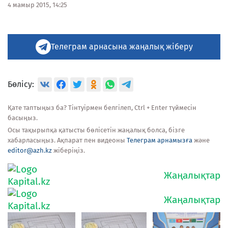
4 мамыр 2015, 14:25
Телеграм арнасына жаңалық жіберу
Бөлісу:
Қате таптыңыз ба? Тінтуірмен белгілеп, Ctrl + Enter түймесін
басыңыз.
Осы тақырыпқа қатысты бөлісетін жаңалық болса, бізге
хабарласыңыз. Ақпарат пен видеоны
Телеграм арнамызға
және
editor@azh.kz
жіберіңіз.