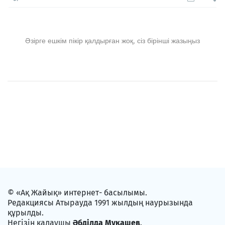
Әзірге ешкім пікір қалдырған жоқ, сіз бірінші жазыңыз
© «Ақ Жайық» интернет- басылымы.
Редакциясы Атырауда 1991 жылдың наурызында
құрылды.
Негізін қалаушы
Әбділда Мұқашев
.