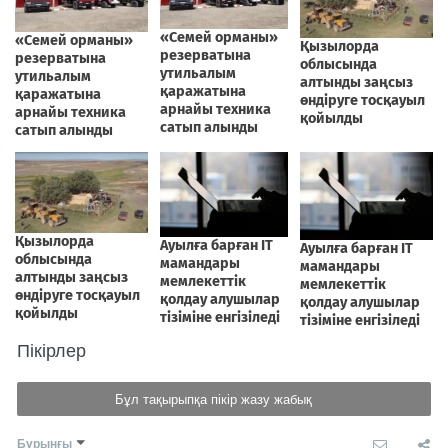
Пікірлер
Бұл тақырыпқа пікір жазу жабық
Бұрынғы