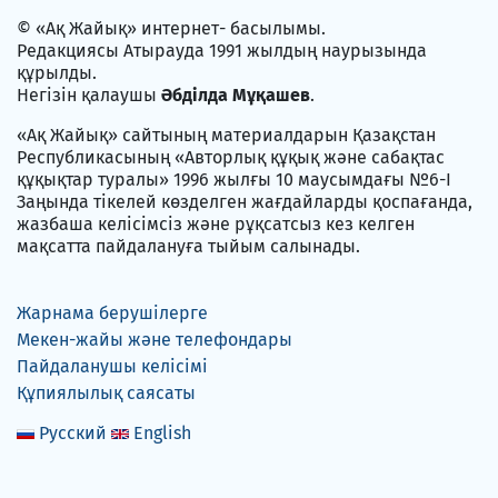
© «Ақ Жайық» интернет- басылымы.
Редакциясы Атырауда 1991 жылдың наурызында
құрылды.
Негізін қалаушы
Әбділда Мұқашев
.
«Ақ Жайық» сайтының материалдарын Қазақстан
Республикасының «Авторлық құқық және сабақтас
құқықтар туралы» 1996 жылғы 10 маусымдағы №6-I
Заңында тікелей көзделген жағдайларды қоспағанда,
жазбаша келісімсіз және рұқсатсыз кез келген
мақсатта пайдалануға тыйым салынады.
Жарнама берушілерге
Мекен-жайы және телефондары
Пайдаланушы келісімі
Құпиялылық саясаты
Русский
English