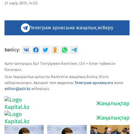
21 сәуір 2015, 14:53
Телеграм арнасына жаңалық жіберу
Бөлісу:
Қате таптыңыз ба? Тінтуірмен белгілеп, Ctrl + Enter түймесін
басыңыз.
Осы тақырыпқа қатысты бөлісетін жаңалық болса, бізге
хабарласыңыз. Ақпарат пен видеоны
Телеграм арнамызға
және
editor@azh.kz
жіберіңіз.