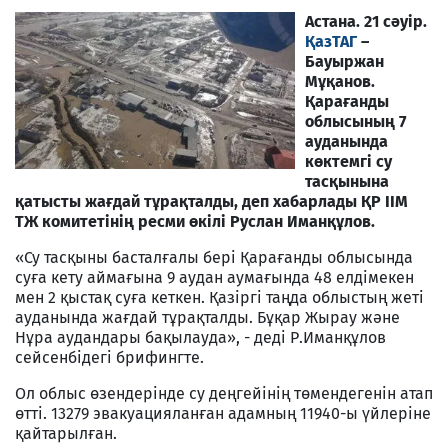
Астана. 21 сәуір.
ҚазТАГ
–
Бауыржан
Мұқанов.
Қарағанды
облысының 7
ауданында
көктемгі су
тасқынына
қатысты жағдай тұрақталды, деп хабарлады ҚР ІІМ
ТЖ комитетінің ресми өкілі Руслан Иманқұлов.
«Су тасқыны басталғалы бері Қарағанды облысында
суға кету аймағына 9 аудан аумағында 48 елдімекен
мен 2 қыстақ суға кеткен. Қазіргі таңда облыстың жеті
ауданында жағдай тұрақталды. Бұқар Жырау және
Нұра аудандары бақылауда», - деді Р.Иманқұлов
сейсенбідегі брифингте.
Ол облыс өзендерінде су деңгейінің төмендегенін атап
өтті. 13279 эвакуацияланған адамның 11940-ы үйлеріне
қайтарылған.