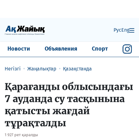
Рус
Eng
Новости
Объявления
Спорт
Негізгі
Жаңалықтар
Қазақстанда
Қарағанды облысындағы
7 ауданда су тасқынына
қатысты жағдай
тұрақталды
1 927 рет қаралды