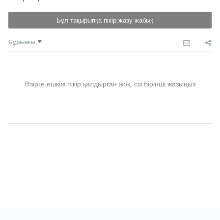
Бұл тақырыпқа пікір жазу жабық
Бұрынғы
Әзірге ешкім пікір қалдырған жоқ, сіз бірінші жазыңыз