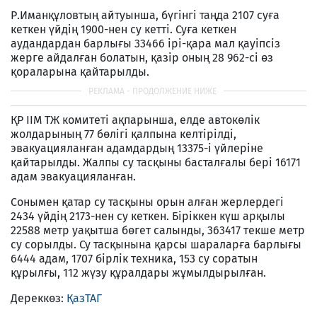
Р.Иманқұловтың айтуынша, бүгінгі таңда 2107 суға
кеткен үйдің 1900-нен су кетті. Суға кеткен
аудандардан барлығы 33466 ірі-қара мал қауіпсіз
жерге айдалған болатын, қазір оның 28 962-сі өз
қораларына қайтарылды.
ҚР ІІМ ТЖ комитеті ақпарынша, елде автокөлік
жолдарының 77 бөлігі қалпына келтірілді,
эвакуацияланған адамдардың 13375-і үйлеріне
қайтарылды. Жалпы су тасқыны басталғалы бері 16171
адам эвакуацияланған.
Сонымен қатар су тасқыны орын алған жерлердегі
2434 үйдің 2173-нен су кеткен. Біріккен күш арқылы
22588 метр уақытша бөгет салынды, 363417 текше метр
су сорылды. Су тасқынына қарсы шараларға барлығы
6444 адам, 1707 бірлік техника, 153 су соратын
құрылғы, 112 жүзу құралдары жұмылдырылған.
Дереккөз:
ҚазТАГ