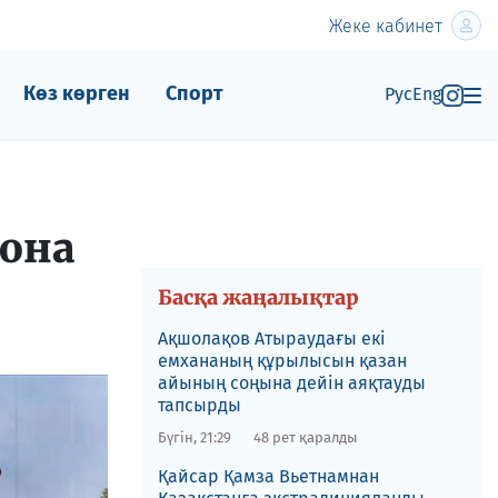
Жеке кабинет
Көз көрген
Спорт
Рус
Eng
сона
Басқа жаңалықтар
Ақшолақов Атыраудағы екі
емхананың құрылысын қазан
айының соңына дейін аяқтауды
тапсырды
Бүгін, 21:29
48 рет қаралды
​Қайсар Қамза Вьетнамнан