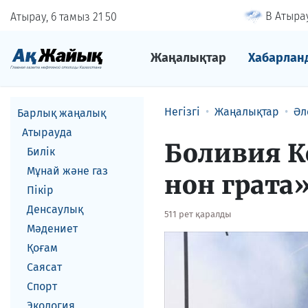
В Атырау
Атырау, 6 тамыз
21
:
50
Жаңалықтар
Хабарлан
Негізгі
Жаңалықтар
Әл
Барлық жаңалық
Атырауда
​Боливия 
Билік
Мұнай және газ
нон грата
Пікір
Денсаулық
511 рет қаралды
Мәдениет
Қоғам
Саясат
Спорт
Экология