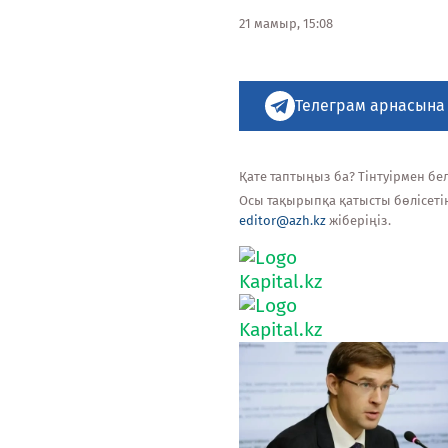
21 мамыр, 15:08
Телеграм арнасына
Қате таптыңыз ба? Тінтуірмен белг
Осы тақырыпқа қатысты бөлісеті
editor@azh.kz
жіберіңіз.