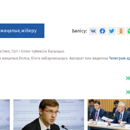
 жаңалық жіберу
Бөлісу:
ілеп, Ctrl + Enter түймесін басыңыз.
н жаңалық болса, бізге хабарласыңыз. Ақпарат пен видеоны
Телеграм а