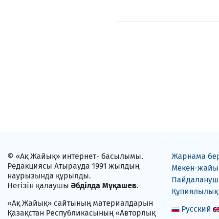
© «Ақ Жайық» интернет- басылымы.
Жарнама бе
Редакциясы Атырауда 1991 жылдың
Мекен-жайы
наурызында құрылды.
Пайдаланушы
Негізін қалаушы
Әбділда Мұқашев
.
Құпиялылық
«Ақ Жайық» сайтының материалдарын
Русский
Қазақстан Республикасының «Авторлық