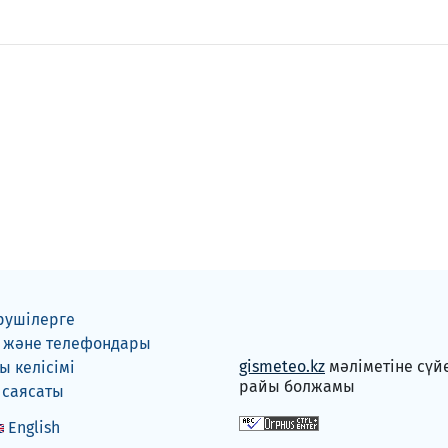
рушілерге
 және телефондары
gismeteo.kz
мәліметіне сүй
 келісімі
райы болжамы
 саясаты
English