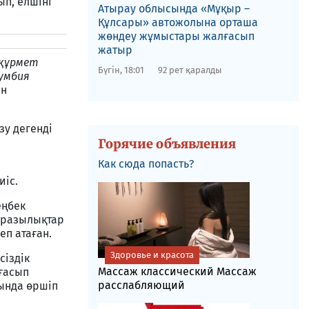
п, елшіні
​Атырау облысында «Мұқыр –
Құлсары» автожолына орташа
жөндеу жұмыстары жалғасып
жатыр
 құрмет
Бүгін, 18:01
92 рет қаралды
умбия
ен
зу дегенді
Горячие объявления
Как сюда попасть?
иіс.
еңбек
аразылықтар
еп атаған.
Здоровье и красота
сіздік
Массаж классический Массаж
лғасып
расслабляющий
ында өршіп