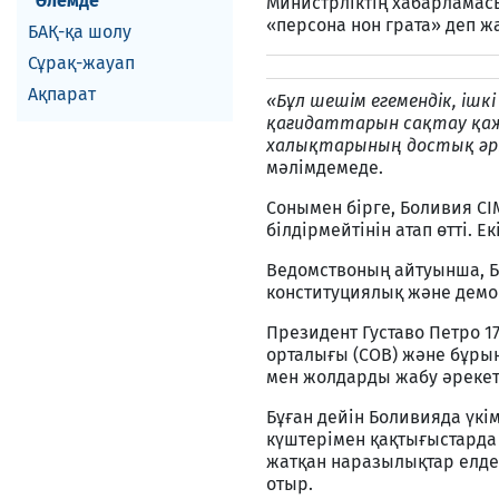
Әлемде
Министрліктің хабарламас
«персона нон грата» деп 
БАҚ-қа шолу
Сұрақ-жауап
Ақпарат
«Бұл шешім егемендік, іш
қағидаттарын сақтау қаж
халықтарының достық әрі 
мәлімдемеде.
Сонымен бірге, Боливия С
білдірмейтінін атап өтті. 
Ведомствоның айтуынша, Б
конституциялық және демок
Президент Густаво Петро 
орталығы (COB) және бұры
мен жолдарды жабу әрекетт
Бұған дейін Боливияда үкім
күштерімен қақтығыстарда 
жатқан наразылықтар елде
отыр.