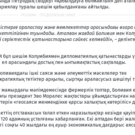
ында Петродың сөздері «қабылдауға болмайтын» деп аталы
жариялау туралы шешім қабылданғаны айтылды.
кі істерге араласпау және мемлекеттер арасындағы өзара
еттілігінен туындады. Аталған жағдай Боливия мен Кол
серіктестік қатынастарына сәйкес келмейді», –
делінг
ІМ бұл шешім Колумбиямен дипломатиялық қатынастарды ү
Екі ел арасындағы достық пен ынтымақтастық сақталады.
оливиядағы ішкі саяси және әлеуметтік мәселелер тек
ратиялық тетіктер арқылы, сыртқы араласусыз шешілуі т
17 мамырдағы мәлімдемесінде фермерлік топтар, Боливия 
нғы президент Эво Моралес жақтастары ұйымдастырған н
ерін «геосаяси менмендікке қарсы халықтық көтеріліс» д
еттің отставкасын талап еткен наразылықтар кезінде қауіп
120 адамның ұсталғаны хабарланған. Екі аптадан бері жа
гі соңғы 40 жылдағы ең ауыр экономикалық дағдарыс аяс