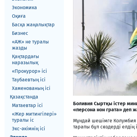
Экономика
Оқиға
Басқа жаңалықтар
Бизнес
«АЖ» не туралы
жазды
Қаңтардағы
наразылық
«Прокурор» ісі
Таубаевтың ісі
Хаменованың ісі
Қазақстанда
Боливия Сыртқы істер мини
Матаевтар ici
«персона нон грата» деп 
«Жер митингілері»
туралы іс
Мұндай шешімге Колумбия 
тарапы бұл сөздерді елдің 
Экс-әкiмнiң iсi