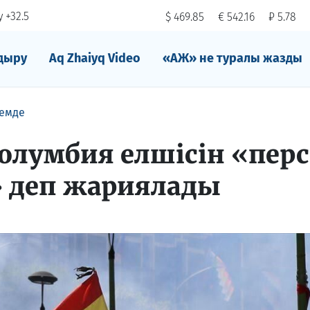
 +32.5
$ 469.85
€ 542.16
₽ 5.78
дыру
Aq Zhaiyq Video
«АЖ» не туралы жазды
емде
Колумбия елшісін «пер
» деп жариялады