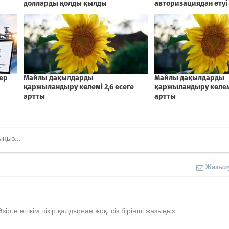
Жазыл
Әзірге ешкім пікір қалдырған жоқ, сіз бірінші жазыңыз