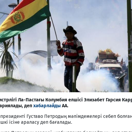
стрлігі Ла-Пастағы Колумбия елшісі Элизабет Гарсия Ка
жариялады, деп
хабарлайды
АА.
президенті Густаво Петродың мәлімдемелері себеп болған
ішкі ісіне араласу деп бағалады.