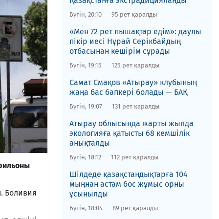
Қазақстанға экстрадицияланды
Бүгін, 20:10
95 рет қаралды
«Мен 72 рет пышақтар едім»: даулы
пікір иесі Нұрай Серікбайдың
отбасынан кешірім сұрады
Бүгін, 19:15
125 рет қаралды
​Самат Смақов «Атырау» клубының
жаңа бас бапкері болады — БАҚ
Бүгін, 19:07
131 рет қаралды
​Атырау облысында жарты жылда
экологияға қатысты 68 кемшілік
анықталды
Бүгін, 18:12
112 рет қаралды
ррильоны
​Шілдеде қазақстандықтарға 104
мыңнан астам бос жұмыс орны
. Боливия
ұсынылды
Бүгін, 18:04
89 рет қаралды