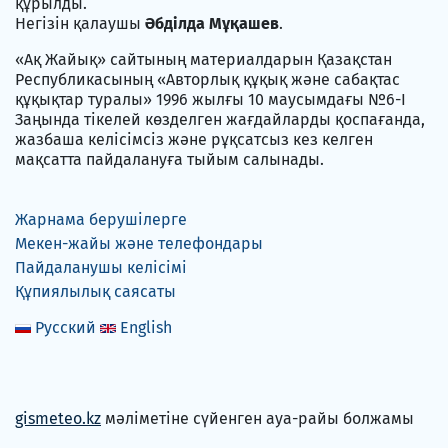
құрылды.
Негізін қалаушы
Әбділда Мұқашев
.
«Ақ Жайық» сайтының материалдарын Қазақстан
Республикасының «Авторлық құқық және сабақтас
құқықтар туралы» 1996 жылғы 10 маусымдағы №6-I
Заңында тікелей көзделген жағдайларды қоспағанда,
жазбаша келісімсіз және рұқсатсыз кез келген
мақсатта пайдалануға тыйым салынады.
Жарнама берушілерге
Мекен-жайы және телефондары
Пайдаланушы келісімі
Құпиялылық саясаты
Русский
English
gismeteo.kz
мәліметіне сүйенген ауа-райы болжамы