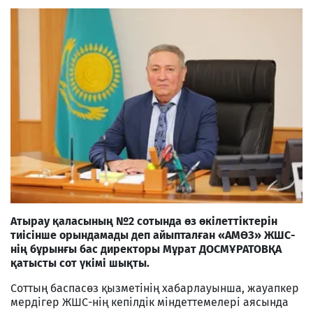
Атырау қаласының №2 сотында өз өкілеттіктерін
тиісінше орындамады деп айыпталған «AМӨЗ» ЖШС-
нің бұрынғы бас директоры Мұрат ДОСМҰРАТОВҚА
қатысты сот үкімі шықты.
Соттың баспасөз қызметінің хабарлауынша, жауапкер
мердігер ЖШС-нің кепілдік міндеттемелері аясында