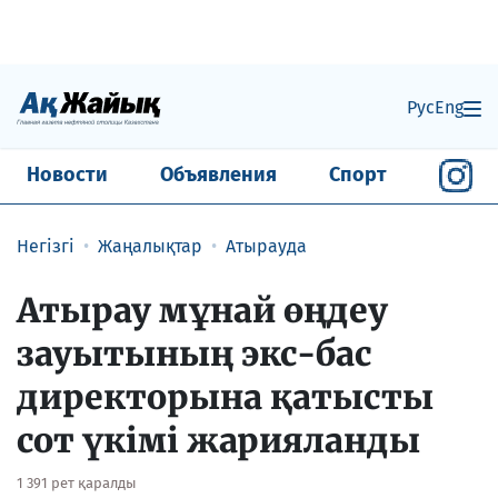
Рус
Eng
Новости
Объявления
Спорт
Негізгі
Жаңалықтар
Атырауда
Атырау мұнай өңдеу
зауытының экс-бас
директорына қатысты
сот үкімі жарияланды
1 391 рет қаралды