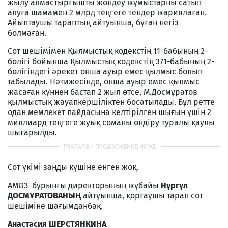
жылу алмастырғышты жөндеу жұмыстарны сатып
алуға шамамен 2 млрд теңгеге тендер жариялаған.
Айыптаушы тараптың айтуынша, бұған негіз
болмаған.
Сот шешімімен Қылмыстық кодекстің 11-бабының 2-
бөлігі бойынша Қылмыстық кодекстің 371-бабының 2-
бөлігіндегі әрекет онша ауыр емес қылмыс болып
табылады. Нәтижесінде, онша ауыр емес қылмыс
жасаған күннен бастап 2 жыл өтсе, М.Досмұратов
қылмыстық жауапкершіліктен босатылады. Бұл ретте
одан мемлекет пайдасына келтірілген шығын үшін 2
миллиард теңгеге жуық соманы өндіру туралы қаулы
шығарылды.
Сот үкімі заңды күшіне енген жоқ.
АМӨЗ бұрынғы директорының жұбайы
Нұргүл
ДОСМҰРАТОВАНЫҢ
айтуынша, қорғаушы тарап сот
шешіміне шағымданбақ.
Анастасия ШЕРСТЯНКИНА