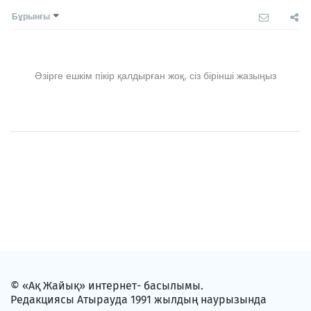
Бұрынғы
Әзірге ешкім пікір қалдырған жоқ, сіз бірінші жазыңыз
© «Ақ Жайық» интернет- басылымы.
Редакциясы Атырауда 1991 жылдың наурызында