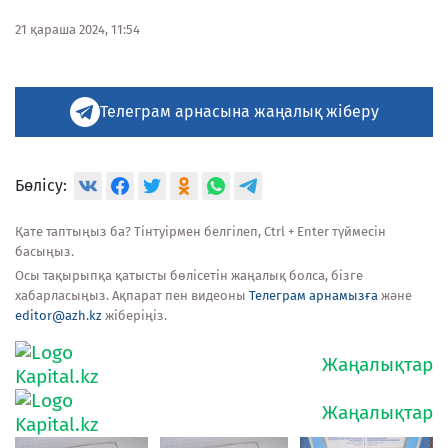
21 қараша 2024, 11:54
Телеграм арнасына жаңалық жіберу
Бөлісу:
Қате таптыңыз ба? Тінтуірмен белгілеп, Ctrl + Enter түймесін
басыңыз.
Осы тақырыпқа қатысты бөлісетін жаңалық болса, бізге
хабарласыңыз. Ақпарат пен видеоны
Телеграм арнамызға
және
editor@azh.kz
жіберіңіз.