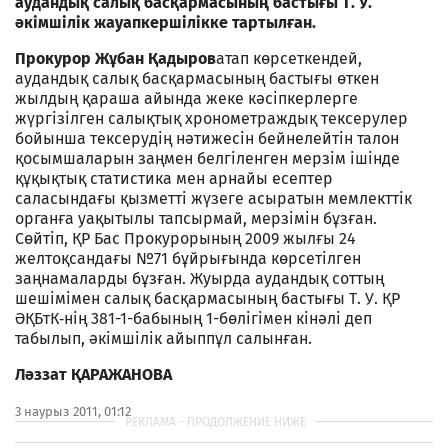
аудандық салық басқармасының бастығы Т. У.
әкімшілік жауапкершілікке тартылған.
Прокурор Жұбан Қадыров
атап көрсеткендей,
аудандық салық басқармасының бастығы өткен
жылдың қараша айында жеке кәсіпкерлерге
жүргізілген салықтық хронометраждық тексерулер
бойынша тексерудің нәтижесін бейнелейтін талон
қосымшаларын заңмен белгіленген мерзім ішінде
құқықтық статистика мен арнайы есептер
саласындағы қызметті жүзеге асыратын мемлекттік
органға уақытылы тапсырмай, мерзімін бұзған.
Сөйтіп, ҚР Бас Прокурорының 2009 жылғы 24
желтоқсандағы №71 бұйрығында көрсетілген
заңнамаларды бұзған. Жуырда аудандық соттың
шешімімен салық басқармасының бастығы Т. У. ҚР
ӘҚБтК‑нің 381-1-бабының 1-бөлігімен кінәлі деп
табылып, әкімшілік айыппұл салынған.
Ләззат ҚАРАЖАНОВА
3 наурыз 2011, 01:12