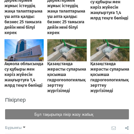
Пікірлер
Бұл тақырыпқа пікір жазу жабық
Бұрынғы