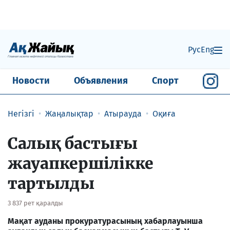
Рус
Eng
Новости
Объявления
Спорт
Негізгі
Жаңалықтар
Атырауда
Оқиға
Салық бастығы
жауапкершілікке
тартылды
3 837 рет қаралды
Мақат ауданы прокуратурасының хабарлауынша