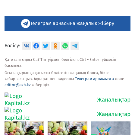
Телеграм арнасына жаңалық жіберу
Бөлісу:
Қате таптыңыз ба? Тінтуірмен белгілеп, Ctrl + Enter түймесін
басыңыз.
Осы тақырыпқа қатысты бөлісетін жаңалық болса, бізге
хабарласыңыз. Ақпарат пен видеоны
Телеграм арнамызға
және
editor@azh.kz
жіберіңіз.