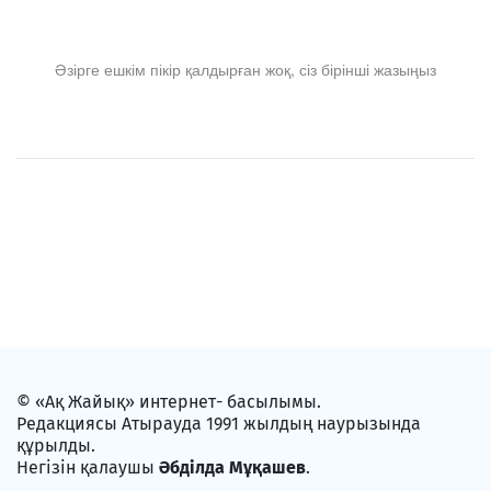
Әзірге ешкім пікір қалдырған жоқ, сіз бірінші жазыңыз
© «Ақ Жайық» интернет- басылымы.
Редакциясы Атырауда 1991 жылдың наурызында
құрылды.
Негізін қалаушы
Әбділда Мұқашев
.