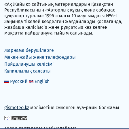
«Ақ Жайық» сайтының материалдарын Қазақстан
Республикасының «Авторлық құқық және сабақтас
құқықтар туралы» 1996 жылғы 10 маусымдағы №6-I
Заңында тікелей көзделген жағдайларды қоспағанда,
жазбаша келісімсіз және рұқсатсыз кез келген
мақсатта пайдалануға тыйым салынады.
Жарнама берушілерге
Мекен-жайы және телефондары
Пайдаланушы келісімі
Құпиялылық саясаты
Русский
English
gismeteo.kz
мәліметіне сүйенген ауа-райы болжамы
Төлем карталарын қабылдаймыз