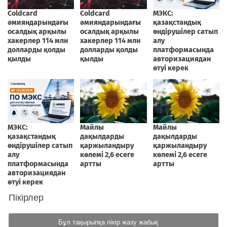
Пікірлер
Бұл тақырыпқа пікір жазу жабық