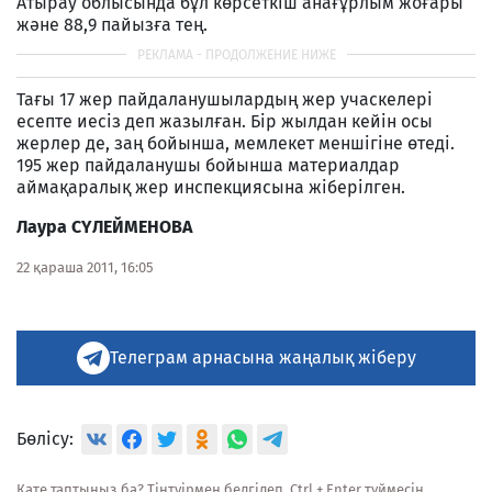
Атырау облысында бұл көрсеткіш анағұрлым жоғары
және 88,9 пайызға тең.
Тағы 17 жер пайдаланушылардың жер учаскелері
есепте иесіз деп жазылған. Бір жылдан кейін осы
жерлер де, заң бойынша, мемлекет меншігіне өтеді.
195 жер пайдаланушы бойынша материалдар
аймақаралық жер инспекциясына жіберілген.
Лаура С
Ү
ЛЕЙМЕНОВА
22 қараша 2011, 16:05
Телеграм арнасына жаңалық жіберу
Бөлісу:
Қате таптыңыз ба? Тінтуірмен белгілеп, Ctrl + Enter түймесін