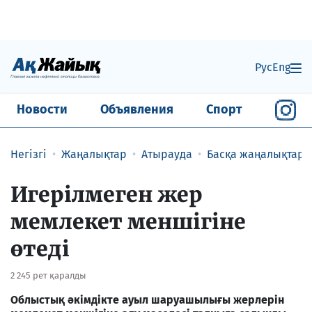
Рус
Eng
Новости
Объявления
Спорт
Негізгі
Жаңалықтар
Атырауда
Басқа жаңалықтар
Игерілмеген жер
мемлекет меншігіне
өтеді
2 245 рет қаралды
Облыстық әкімдікте ауыл шаруашылығы жерлерін