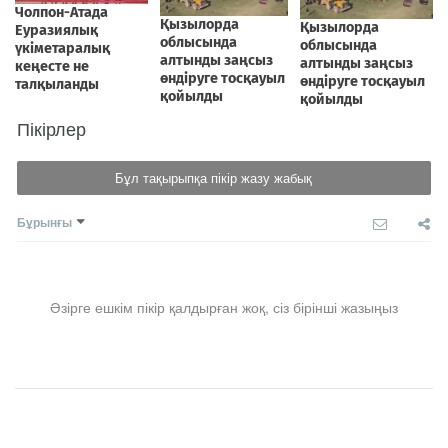
Пікірлер
Бұл тақырыпқа пікір жазу жабық
Бұрынғы
Әзірге ешкім пікір қалдырған жоқ, сіз бірінші жазыңыз