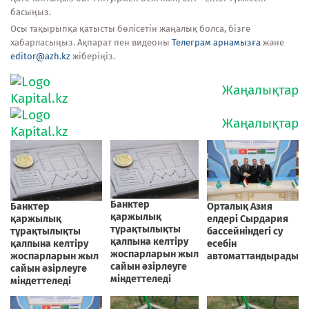
басыңыз.
Осы тақырыпқа қатысты бөлісетін жаңалық болса, бізге
хабарласыңыз. Ақпарат пен видеоны
Телеграм арнамызға
және
editor@azh.kz
жіберіңіз.