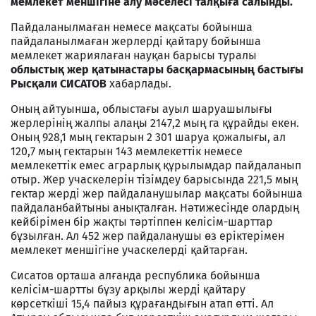
мемлекет меншігіне алу мәселесі талқыға салынды.
Пайдаланылмаған немесе мақсаты бойынша
пайдаланылмаған жерлерді қайтару бойынша
мемлекет жариялаған науқан барысы туралы
облыстық
жер қатынастары басқармасының бастығы
Рысқали СИСАТОВ
хабарлады.
Оның айтуынша, облыстағы ауыл шаруашылығы
жерлерінің жалпы алаңы 2147,2 мың га құрайды екен.
Оның 928,1 мың гектарын 2 301 шаруа қожалығы, ал
120,7 мың гектарын 143 мемлекеттік немесе
мемлекеттік емес аграрлық құрылымдар пайдаланып
отыр. Жер учаскелерін тізімдеу барысында 221,5 мың
гектар жерді жер пайдаланушылар мақсаты бойынша
пайдаланбайтыны анықталған. Нәтижесінде олардың
кейбірімен бір жақты тәртіппен келісім-шарттар
бұзылған. Ал 452 жер пайдаланушы өз еріктерімен
мемлекет меншігіне учаскелерді қайтарған.
Сисатов орташа алғанда республика бойынша
келісім-шартты бұзу арқылы жерді қайтару
көрсеткіші 15,4 пайыз құрағандығын атап өтті. Ал