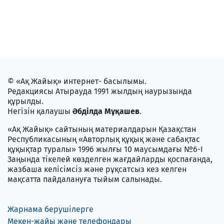
© «Ақ Жайық» интернет- басылымы.
Редакциясы Атырауда 1991 жылдың наурызында
құрылды.
Негізін қалаушы
Әбділда Мұқашев
.
«Ақ Жайық» сайтының материалдарын Қазақстан
Республикасының «Авторлық құқық және сабақтас
құқықтар туралы» 1996 жылғы 10 маусымдағы №6-I
Заңында тікелей көзделген жағдайларды қоспағанда,
жазбаша келісімсіз және рұқсатсыз кез келген
мақсатта пайдалануға тыйым салынады.
Жарнама берушілерге
Мекен-жайы және телефондары