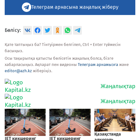
Телеграм арнасына жаңалық жіберу
Бөлісу:
Қате таптыңыз ба? Тінтуірмен белгілеп, Ctrl + Enter түймесін
басыңыз.
Осы тақырыпқа қатысты бөлісетін жаңалық болса, бізге
хабарласыңыз. Ақпарат пен видеоны
Телеграм арнамызға
және
editor@azh.kz
жіберіңіз.