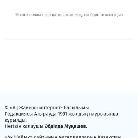
Әзірге ешкім пікір қалдырған жоқ, сіз бірінші жазыңыз
© «Ақ Жайық» интернет- басылымы.
Редакциясы Атырауда 1991 жылдың наурызында
құрылды.
Негізін қалаушы
Әбділда Мұқашев
.
«Ақ Жайық» сайтының материалдарын Қазақстан