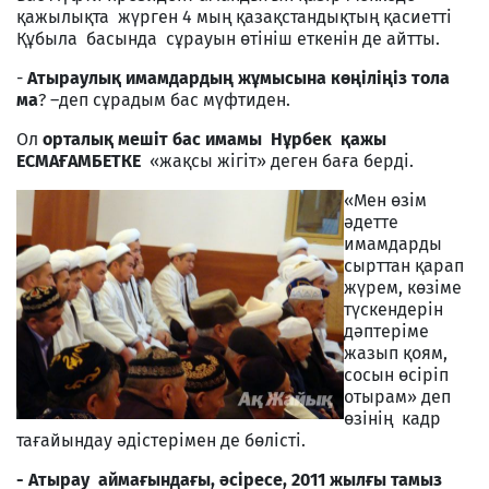
қажылықта жүрген 4 мың қазақстандықтың қасиетті
Құбыла басында сұрауын өтініш еткенін де айтты.
-
Атыраулық имамдардың жұмысына көңіліңіз тола
ма
? –деп сұрадым бас мүфтиден.
Ол
орталық мешіт бас имамы Нұрбек қажы
ЕСМАҒАМБЕТКЕ
«жақсы жігіт» деген баға берді.
«Мен өзім
әдетте
имамдарды
сырттан қарап
жүрем, көзіме
түскендерін
дәптеріме
жазып қоям,
сосын өсіріп
отырам» деп
өзінің кадр
тағайындау әдістерімен де бөлісті.
- Атырау аймағындағы, әсіресе, 2011 жылғы тамыз