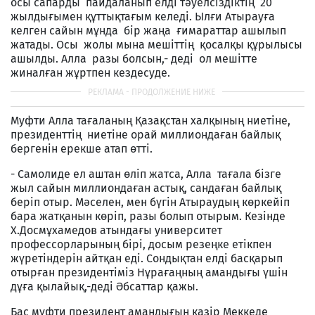
осы сапарды пайдаланып елді тәуелсіздіктің 20
жылдығымен құттықтағым келеді. Ылғи Атырауға
келген сайын мұнда бір жаңа ғимараттар ашылып
жатады. Осы жолы мына мешіттің қосалқы құрылысы
ашылды. Алла разы болсын,- деді ол мешітте
жиналған жұртпен кездесуде.
Муфти Алла тағаланың Қазақстан халқының ниетіне,
президенттің ниетіне орай миллиондаған байлық
бергенін ерекше атап өтті.
- Самолиде ел аштан өліп жатса, Алла тағала бізге
жыл сайын миллиондаған астық, сандаған байлық
беріп отыр. Мәселен, мен бүгін Атыраудың көркейіп
бара жатқанын көріп, разы болып отырым. Кезінде
Х.Досмұхамедов атындағы университет
профессорларының бірі, досым резеңке етікпен
жүретіндерін айтқан еді. Сондықтан елді басқарып
отырған президентіміз Нұрағаңның амандығы үшін
дұға қылайық,-деді Әбсаттар қажы.
Бас мүфти президент амандығын қазір Меккеде