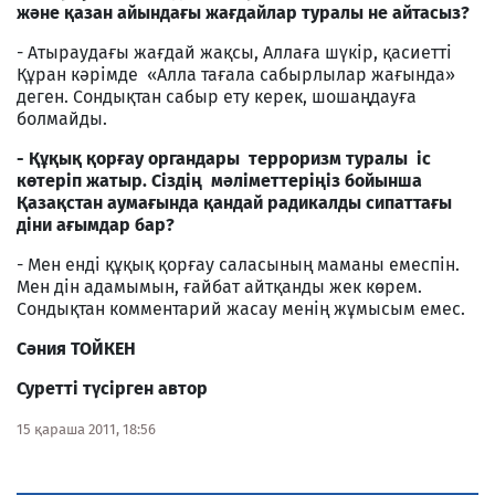
және қазан айындағы жағдайлар туралы не айтасыз?
- Атыраудағы жағдай жақсы, Аллаға шүкір, қасиетті
Құран кәрімде «Алла тағала сабырлылар жағында»
деген. Сондықтан сабыр ету керек, шошаңдауға
болмайды.
- Құқық қорғау органдары терроризм туралы іс
көтеріп жатыр. Сіздің мәліметтеріңіз бойынша
Қазақстан аумағында қандай радикалды сипаттағы
діни ағымдар бар?
- Мен енді құқық қорғау саласының маманы емеспін.
Мен дін адамымын, ғайбат айтқанды жек көрем.
Сондықтан комментарий жасау менің жұмысым емес.
Сәния ТОЙКЕН
Суретті түсірген автор
15 қараша 2011, 18:56