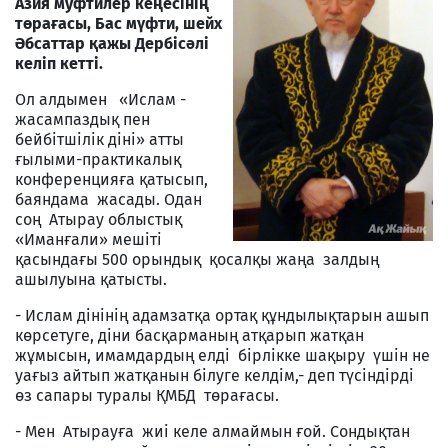
Азия муфтилер
кеңесінің
төрағасы, Бас
мүфти
, шейх
Әбсаттар қажы Дербісәлі
келіп кетті.
Ол алдымен «Ислам -
жасампаздық пен
бейбітшілік діні» атты
ғылыми-практикалық
конференцияға қатысып,
баяндама жасады. Одан
соң Атырау облыстық
«Иманғали» мешіті
қасындағы 500 орындық қосалқы жаңа залдың
ашылуына қатысты.
- Ислам дінінің адамзатқа ортақ құндылықтарын ашып
көрсетуге, діни басқарманың атқарып жатқан
жұмысын, имамдардың елді бірлікке шақыру үшін не
уағыз айтып жатқанын білуге келдім,- деп түсіндірді
өз сапары туралы ҚМБД төрағасы.
- Мен Атырауға жиі келе алмаймын ғой. Сондықтан