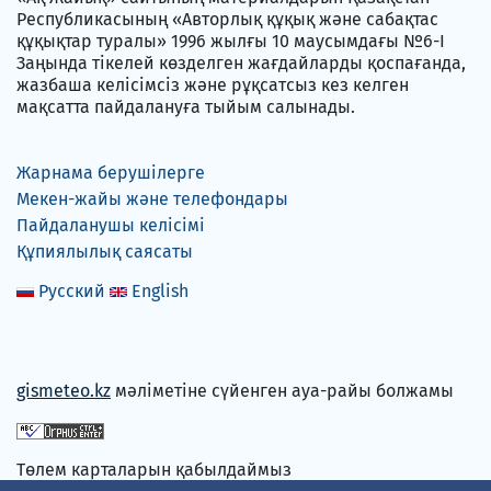
Республикасының «Авторлық құқық және сабақтас
құқықтар туралы» 1996 жылғы 10 маусымдағы №6-I
Заңында тікелей көзделген жағдайларды қоспағанда,
жазбаша келісімсіз және рұқсатсыз кез келген
мақсатта пайдалануға тыйым салынады.
Жарнама берушілерге
Мекен-жайы және телефондары
Пайдаланушы келісімі
Құпиялылық саясаты
Русский
English
gismeteo.kz
мәліметіне сүйенген ауа-райы болжамы
Төлем карталарын қабылдаймыз