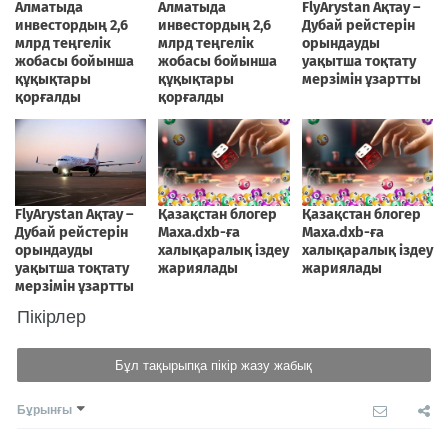
Пікірлер
Бұл тақырыпқа пікір жазу жабық
Бұрынғы