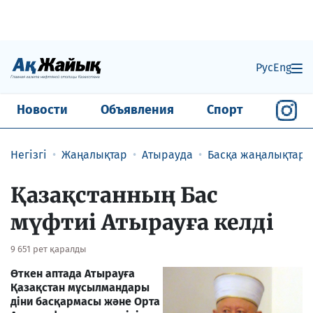
Рус
Eng
Новости
Объявления
Спорт
Негізгі
Жаңалықтар
Атырауда
Басқа жаңалықтар
Қазақстанның Бас
мүфтиі Атырауға келді
9 651 рет қаралды
Өткен аптада Атырауға
Қазақстан мұсылмандары
діни басқармасы және Орта