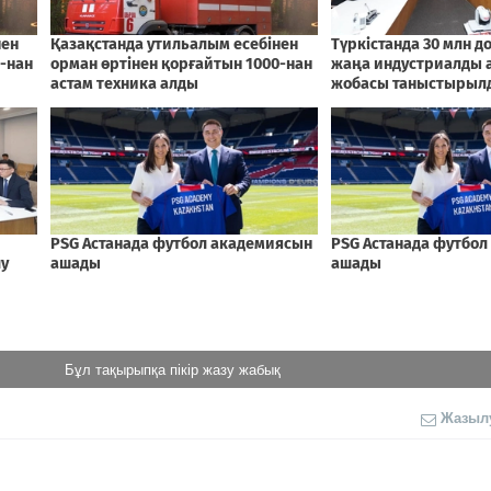
Бұл тақырыпқа пікір жазу жабық
Жазыл