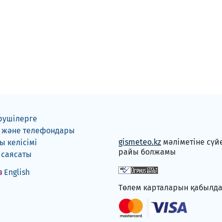
рушілерге
 және телефондары
gismeteo.kz
мәліметіне сүй
 келісімі
райы болжамы
 саясаты
English
Төлем карталарын қабылд