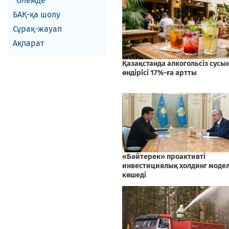
Әлемде
БАҚ-қа шолу
Сұрақ-жауап
Ақпарат