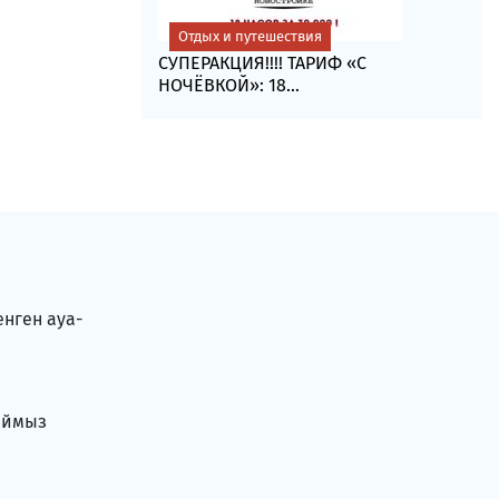
Отдых и путешествия
СУПЕРАКЦИЯ!!!! ТАРИФ «C
НОЧЁВКОЙ»: 18...
енген ауа-
аймыз