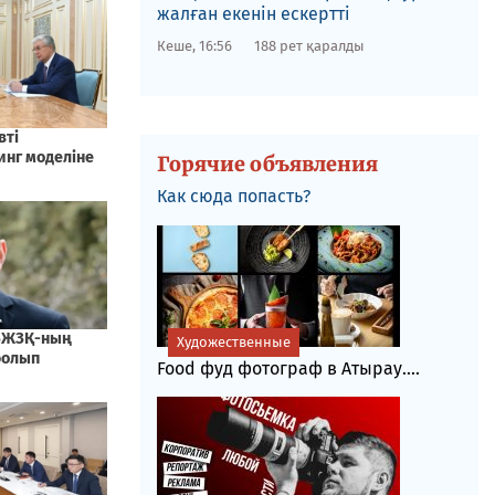
жалған екенін ескертті
Кеше, 16:56
188 рет қаралды
Горячие объявления
Как сюда попасть?
Художественные
Food фуд фотограф в Атырау....