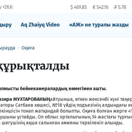
 +26.6
$ 469.85
€ 542.16
₽ 5.78
дыру
Aq Zhaiyq Video
«АЖ» не туралы жазды
ырауда
Оқиға
құрықталды
ылмысты бейнекамералардың көмегімен ашты.
лназира МҰХТАРОВАНЫҢ
айтуынша, өткен жексенбі күні таңе
торы Сәтбаев көшесі, №18 үйдің подъезінің алдындағы ек
 екіншісін тонап жатқандай болыпты. Оқиға болған жерге 
наушыны ұстайды. Ол облыс орталығының 34 жастағы тұрғы
а шегушінің ақша салынған әмияны тәркіленіп алынды.