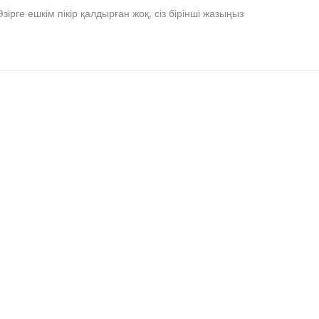
Әзірге ешкім пікір қалдырған жоқ, сіз бірінші жазыңыз