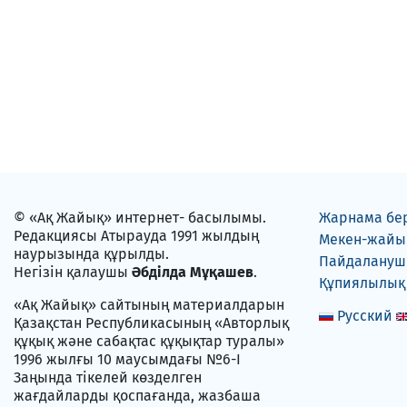
© «Ақ Жайық» интернет- басылымы.
Жарнама бе
Редакциясы Атырауда 1991 жылдың
Мекен-жайы
наурызында құрылды.
Пайдаланушы
Негізін қалаушы
Әбділда Мұқашев
.
Құпиялылық
«Ақ Жайық» сайтының материалдарын
Русский
Қазақстан Республикасының «Авторлық
құқық және сабақтас құқықтар туралы»
1996 жылғы 10 маусымдағы №6-I
Заңында тікелей көзделген
жағдайларды қоспағанда, жазбаша