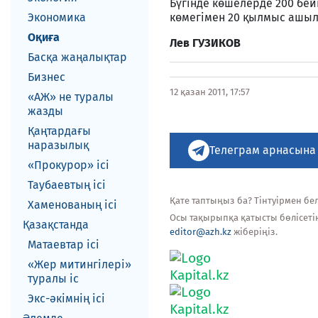
Бүгінде көшелерде 200 бе
Экономика
көмегімен 20 қылмыс ашы
Оқиға
Лев ГУЗИКОВ
Басқа жаңалықтар
Бизнес
12 қазан 2011, 17:57
«АЖ» не туралы
жазды
Қаңтардағы
наразылық
Телеграм арнасына
«Прокурор» ісі
Таубаевтың ісі
Қате таптыңыз ба? Тінтуірмен белг
Хаменованың ісі
Осы тақырыпқа қатысты бөлісеті
Қазақстанда
editor@azh.kz
жіберіңіз.
Матаевтар ici
«Жер митингілері»
туралы іс
Экс-әкiмнiң iсi