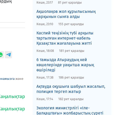
лардың
Кеше, 23:17
81 рет қаралды
​Ақшолақов жол құрылысының
қарқынын сынға алды
Кеше, 23:10
155 рет қаралды
​Каспий теңізінің түбі арқылы
тартылған интернет-кабель
Қазақстан жағалауына жетті
Кеше, 18:08
181 рет қаралды
6 тамызда Атыраудың кей
көшелерінде уақытша жарық
өшіріледі
Кеше, 17:38
186 рет қаралды
рнамызға
және
Ақтауда оқушыға шабуыл жасалып,
полиция тергеп жатыр
Кеше, 17:14
182 рет қаралды
​Экология министрлігі «Іле-
Балқаштағы» жолбарыстың суреті