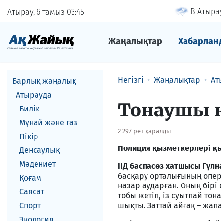
В Атырау
Атырау, 6 тамыз
03
45
Жаңалықтар
Хабарлан
Негізгі
Жаңалықтар
Ат
Барлық жаңалық
Атырауда
Тонаушы 
Билік
Мұнай және газ
2 297 рет қаралды
Пікір
Полиция қызметкерлері қ
Денсаулық
Мәдениет
ІІД баспасөз хатшысы Гү
басқару орталығының опера
Қоғам
назар аударған. Оның бірі
Саясат
тобы жетіп, із суытпай то
Спорт
шықты. Заттай айғақ – жап
Экология