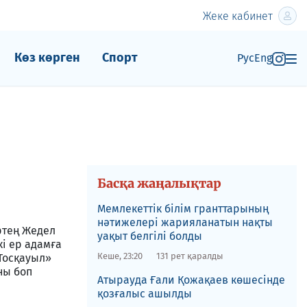
Жеке кабинет
Көз көрген
Спорт
Рус
Eng
Басқа жаңалықтар
Мемлекеттік білім гранттарының
нәтижелері жарияланатын нақты
ртең Жедел
уақыт белгілі болды
і ер адамға
Кеше, 23:20
131 рет қаралды
«Тосқауыл»
ны боп
​Атырауда Ғали Қожақаев көшесінде
қозғалыс ашылды