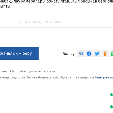
йнебақылау камералары орнатылған. Жыл басынан бері о
лыпты.
 жаңалық жіберу
Бөлісу:
ілеп, Ctrl + Enter түймесін басыңыз.
н жаңалық болса, бізге хабарласыңыз. Ақпарат пен видеоны
Телеграм а