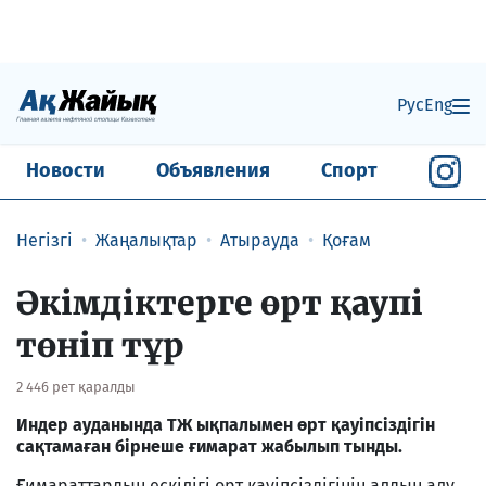
Рус
Eng
Новости
Объявления
Спорт
Негізгі
Жаңалықтар
Атырауда
Қоғам
Әкімдіктерге өрт қаупі
төніп тұр
2 446 рет қаралды
Индер ауданында ТЖ ықпалымен өрт қауіпсіздігін
сақтамаған бірнеше ғимарат жабылып тынды.
Ғимараттардың ескілігі өрт қауіпсіздігінің алдын алу