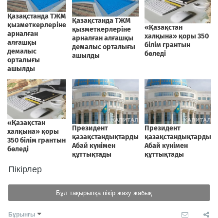
Пікірлер
Бұл тақырыпқа пікір жазу жабық
Бұрынғы