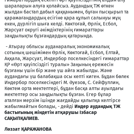
шараларын алуға қолайсыз. Аудандық ТЖ өткен
жылдан бастап дабыл қаққанымен, бұған пысқырып та
қарамағандардың есігіне қара құлып салынуы мұң
екен, дүрлігіп шыға келді. Көктоғай, Өрлік, Есбол,
Жарсуат округі әкімдіктерінің ғимараттары
заңдылықты бұзғандардың қатарында.
- Атырау облысы ауданаралық экономикалық
сотының шешімімен Өрлік, Көктоғай, Есбол, Елтай,
Аққала, Жарсуат, Индербор поселкесіндегі ғимараттар
ҚР «Өрт қауіпсіздігі туралы» Заңының ережесін
бұзғаны үшін бір және үш айға жабылды. Және
аудандағы үш балабақша осы кепті киген. Бұдан бөлек
Индербор поселкесіндегі М. Әуезов, С. Сейфуллин,
Көктем орта мектептері, бұдан басқа алты ауылдағы
мектептер осы заңдылықты бұзған. Егер бұлар
аталған мерзім ішінде жағдайды қалыпқа келтірсе
жабылмайтын болады, - дейді
Индер аудандық ТЖ
бастығының міндетін атқарушы Ізбасар
САҚЫПҚАЛИЕВ.
Ләззат ҚАРАЖАНОВА