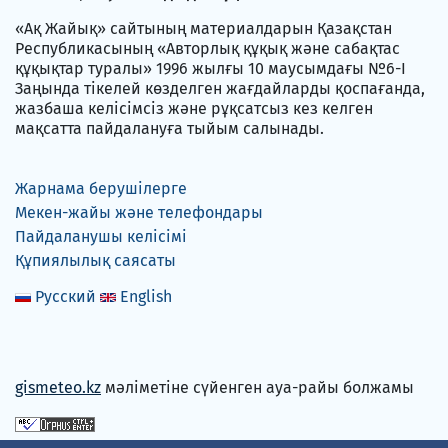
«Ақ Жайық» сайтының материалдарын Қазақстан
Республикасының «Авторлық құқық және сабақтас
құқықтар туралы» 1996 жылғы 10 маусымдағы №6-I
Заңында тікелей көзделген жағдайларды қоспағанда,
жазбаша келісімсіз және рұқсатсыз кез келген
мақсатта пайдалануға тыйым салынады.
Жарнама берушілерге
Мекен-жайы және телефондары
Пайдаланушы келісімі
Құпиялылық саясаты
Русский
English
gismeteo.kz
мәліметіне сүйенген ауа-райы болжамы