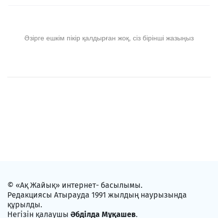
Әзірге ешкім пікір қалдырған жоқ, сіз бірінші жазыңыз
© «Ақ Жайық» интернет- басылымы.
Редакциясы Атырауда 1991 жылдың наурызында
құрылды.
Негізін қалаушы
Әбділда Мұқашев
.