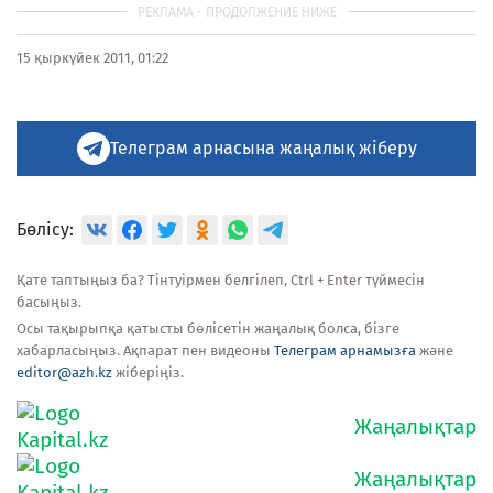
15 қыркүйек 2011, 01:22
Телеграм арнасына жаңалық жіберу
Бөлісу:
Қате таптыңыз ба? Тінтуірмен белгілеп, Ctrl + Enter түймесін
басыңыз.
Осы тақырыпқа қатысты бөлісетін жаңалық болса, бізге
хабарласыңыз. Ақпарат пен видеоны
Телеграм арнамызға
және
editor@azh.kz
жіберіңіз.