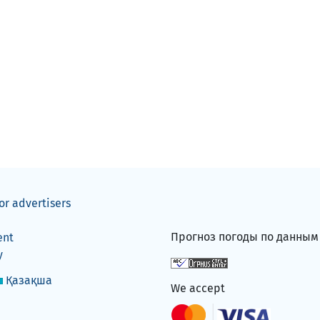
or advertisers
Прогноз погоды по данны
ent
y
Қазақша
We accept