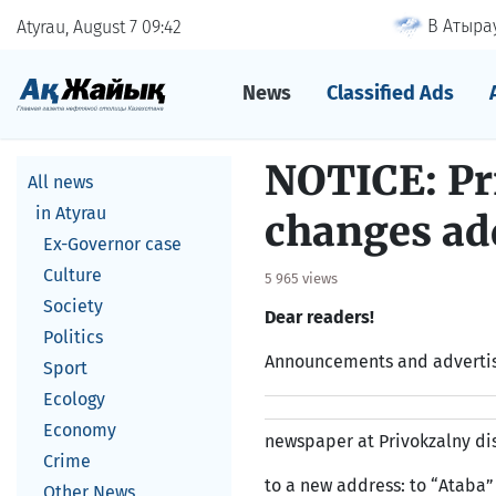
В Атырау
Atyrau, August 7
09
42
News
Classified Ads
NOTICE: Pr
All news
in Atyrau
changes ad
Ex-Governor case
Culture
5 965 views
Society
Dear readers!
Politics
Announcements and advertis
Sport
Ecology
Economy
newspaper at Privokzalny dis
Crime
to a new address: to “Ataba”
Other News