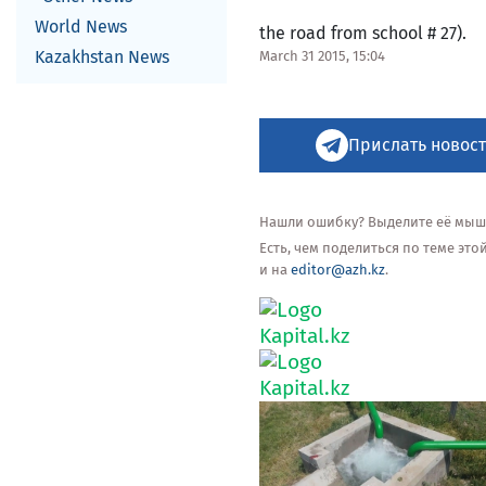
World News
the road from school # 27).
Kazakhstan News
March 31 2015, 15:04
Прислать новост
Нашли ошибку? Выделите её мышью
Есть, чем поделиться по теме эт
и на
editor@azh.kz
.