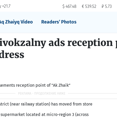
 +21.7
$ 467.48
€ 539.52
₽ 5.73
Aq Zhaiyq Video
Readers’ Photos
ivokzalny ads reception 
dress
ements reception point of "Ak Zhaik”
trict (near railway station) has moved from store
 supermarket located at micro-region 3 (across