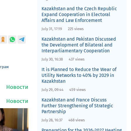
Kazakhstan and the Czech Republic
Expand Cooperation in Electoral
Affairs and Law Enforcement
July 31, 17:19
225 views
Kazakhstan and Pakistan Discussed
the Development of Bilateral and
Interparliamentary Cooperation
July 30, 16:38
437 views
еграм
It is Planned to Reduce the Wear of
Utility Networks to 40% by 2029 in
Kazakhstan
July 29, 09:44
459 views
Kazakhstan and France Discuss
Further Strengthening of Strategic
Partnership
July 28, 16:37
468 views
Preparation for the 2026-2027 Heating