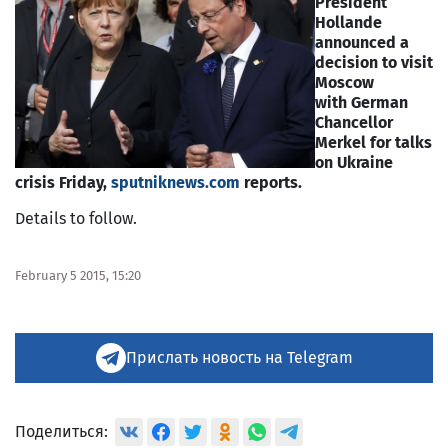
President
Hollande
announced a
decision to visit
Moscow
with German
Chancellor
Merkel for talks
on Ukraine
crisis Friday,
sputniknews.com
reports.
Details to follow.
February 5 2015, 15:20
Прислать новость на Telegram
Поделиться: