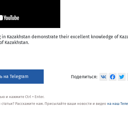
ng in Kazakhstan demonstrate their excellent knowledge of Ka
 of Kazakhstan.
ь на Telegram
Поделиться:
 и нажмите Ctrl + Enter.
ой статьи? Расскажите нам. Присылайте ваши новости и видео
на наш Тел