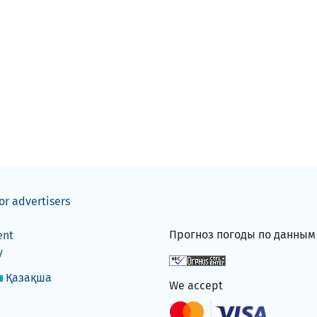
or advertisers
Прогноз погоды по данны
ent
y
Қазақша
We accept