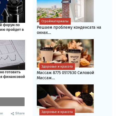
Стройматериалы
Решаем проблему конденсата на
окнах...
Здоровье и красота
Массаж 8775 0517630 Силовой
Массаж...
Здоровье и красота
be
Share