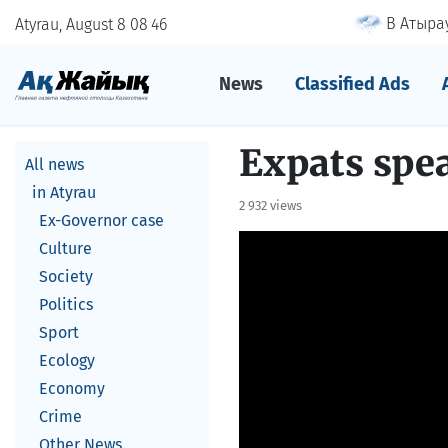
В Атырау
Atyrau, August 8
08
:
46
News
Classified Ads
Expats spe
All news
in Atyrau
2 932 views
Ex-Governor case
Culture
Society
Politics
Sport
Ecology
Economy
Crime
Other News