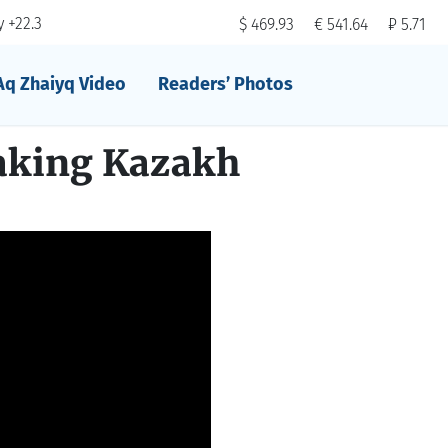
 +22.3
$ 469.93
€ 541.64
₽ 5.71
Aq Zhaiyq Video
Readers’ Photos
aking Kazakh