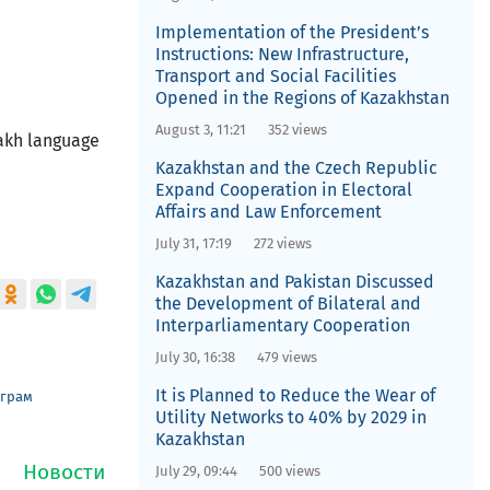
Implementation of the President’s
Instructions: New Infrastructure,
Transport and Social Facilities
Opened in the Regions of Kazakhstan
August 3, 11:21
352 views
zakh language
Kazakhstan and the Czech Republic
Expand Cooperation in Electoral
Affairs and Law Enforcement
July 31, 17:19
272 views
Kazakhstan and Pakistan Discussed
the Development of Bilateral and
Interparliamentary Cooperation
July 30, 16:38
479 views
It is Planned to Reduce the Wear of
еграм
Utility Networks to 40% by 2029 in
Kazakhstan
July 29, 09:44
500 views