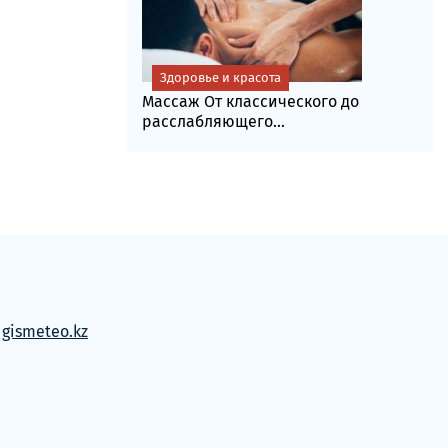
Здоровье и красота
Массаж От классического до
расслабляющего...
м
gismeteo.kz