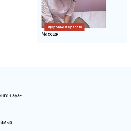
Здоровье и красота
Массаж
енген ауа-
аймыз