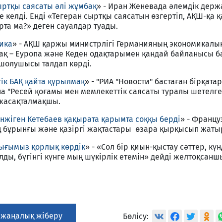
ртқы саясаты әлі жұмбақ
» - Иран Женевада әлемдік дер
 келді. Енді «Тегеран сыртқы саясатын өзгертіп, АҚШ-қа 
рта ма?» деген сауалдар туады.
мика
» - АҚШ қаржы министрлігі Германияның экономикалы
дақ – Еуропа және Кеден одақтарымен қандай байланысы 
шолушысы талдап көрді.
ік БАҚ қайта құрылмақ
» - "РИА "Новости" бастаған бірқатар
а "Ресей қоғамы мен мемлекеттік саясаты туралы шетелге
 жасақталмақшы.
нжіген Кетебаев қақырата қарымта соққы берді
» - Францу
ң бұрынғы және қазіргі жақтастары өзара қырқысып жаты
ығымыз қорлық көрдік
» - «Сол бір қиын-қыстау сәттер, күн
лды, бүгінгі күнге мың шүкірлік етемін» дейді желтоқсанш
 жаңалық жіберу
Бөлісу: