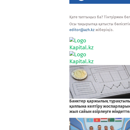
Қате таптыңыз ба? Тінтуірмен белг
Осы тақырыпқа қатысты бөлісеті
editor@azh.kz
жіберіңіз.