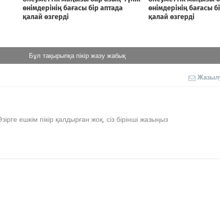
Бұл тақырыпқа пікір жазу жабық
Жазыл
Әзірге ешкім пікір қалдырған жоқ, сіз бірінші жазыңыз