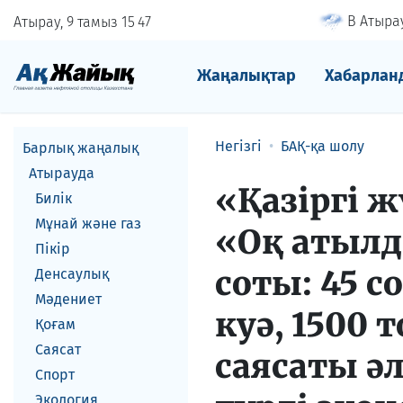
В Атырау
Атырау, 9 тамыз
15
:
47
Жаңалықтар
Хабарлан
Негізгі
БАҚ-қа шолу
Барлық жаңалық
Атырауда
«Қазiргi 
Билік
Мұнай және газ
«Оқ атылды
Пікір
соты: 45 с
Денсаулық
Мәдениет
куә, 1500
Қоғам
Саясат
саясаты әл
Спорт
Экология