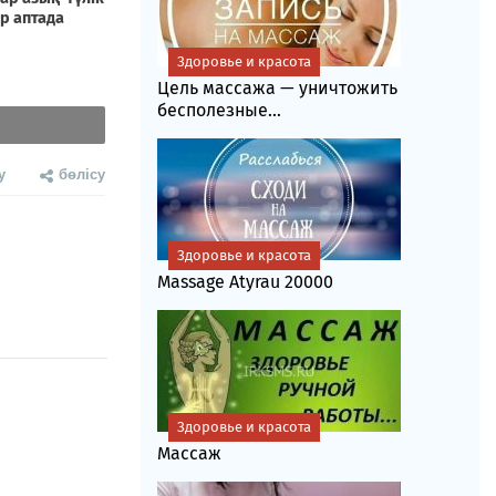
Здоровье и красота
Цель массажа — уничтожить
бесполезные...
у
бөлісу
Здоровье и красота
Massage Atyrau 20000
Здоровье и красота
Массаж