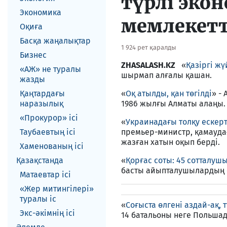
түрлі экон
Экономика
мемлекетт
Оқиға
Басқа жаңалықтар
1 924 рет қаралды
Бизнес
ZHASALASH.KZ
«
Қазiргi ж
«АЖ» не туралы
шырмап алғалы қашан.
жазды
Қаңтардағы
«
Оқ атылды, қан төгiлдi
» - 
наразылық
1986 жылғы Алматы алаңы. 
«Прокурор» ісі
«
Украинадағы толқу ескерт
Таубаевтың ісі
премьер-министр, қамауд
жазған хатын оқып бердi.
Хаменованың ісі
Қазақстанда
«
Қорғас соты: 45 сотталушы,
басты айыпталушылардың е
Матаевтар ici
«Жер митингілері»
туралы іс
«
Соғыста өлгенi аздай-ақ,
Экс-әкiмнiң iсi
14 батальоны неге Польша