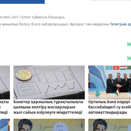
ілеп, Ctrl + Enter түймесін басыңыз.
н жаңалық болса, бізге хабарласыңыз. Ақпарат пен видеоны
Телеграм а