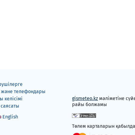
рушілерге
 және телефондары
gismeteo.kz
мәліметіне сүй
 келісімі
райы болжамы
 саясаты
English
Төлем карталарын қабылд