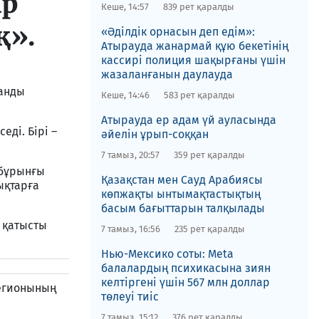
ір
Кеше, 14:57
839 рет қаралды
қ».
«Әділдік орнасын деп едім»:
Атырауда жанармай құю бекетінің
кассирі полиция шақырғаны үшін
жазаланғанын даулауда
танды
Кеше, 14:46
583 рет қаралды
Атырауда ер адам үй ауласында
едi. Бiрi –
әйелін ұрып-соққан
7 тамыз, 20:57
359 рет қаралды
 бұрынғы
Қазақстан мен Сауд Арабиясы
ықтарға
көпжақты ынтымақтастықтың
басым бағыттарын талқылады
” қатысты
7 тамыз, 16:56
235 рет қаралды
Нью-Мексико соты​: Meta
балалардың психикасына зиян
келтіргені үшін 567 млн доллар
легионының
төлеуі тиіс
7 тамыз, 15:12
376 рет қаралды