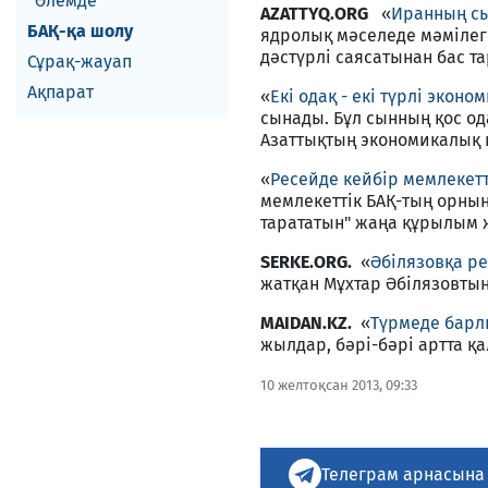
Әлемде
AZATTYQ.ORG
«
Иранның сы
БАҚ-қа шолу
ядролық мәселеде мәмілеге
дәстүрлі саясатынан бас та
Сұрақ-жауап
Ақпарат
«
Екі одақ - екі түрлі эконо
сынады. Бұл сынның қос о
Азаттықтың экономикалық 
«
Ресейде кейбір мемлекетт
мемлекеттік БАҚ-тың орнын
тарататын" жаңа құрылым
SERKE.ORG.
«
Әбілязовқа ре
жатқан Мұхтар Әбілязовты
MAIDAN.KZ.
«
Түрмеде барл
жылдар, бәрі-бәрі артта қа
10 желтоқсан 2013, 09:33
Телеграм арнасына