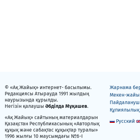
© «Ақ Жайық» интернет- басылымы.
Жарнама бе
Редакциясы Атырауда 1991 жылдың
Мекен-жайы
наурызында құрылды.
Пайдаланушы
Негізін қалаушы
Әбділда Мұқашев
.
Құпиялылық
«Ақ Жайық» сайтының материалдарын
Русский
Қазақстан Республикасының «Авторлық
құқық және сабақтас құқықтар туралы»
1996 жылғы 10 маусымдағы №6-I