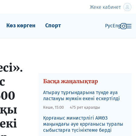
Жеке кабинет
Көз көрген
Спорт
Рус
Eng
сi».
с
Басқа жаңалықтар
600
Атырау тұрғындарына түнде ауа
ластануы мүмкін екені ескертілді
тқы
Кеше, 15:00
475 рет қаралды
Қорғаныс министрлігі АМӨЗ
екі
маңындағы әуе қорғанысы туралы
сыбыстарға түсініктеме берді