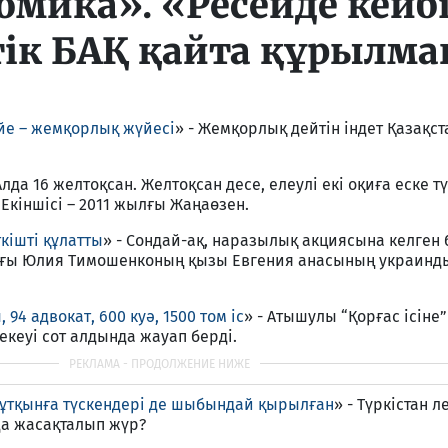
омика». «Ресейде кейб
ік БАҚ қайта құрылма
үйе – жемқорлық жүйесi
» - Жемқорлық дейтiн iндет Қазақс
Алда 16 желтоқсан. Желтоқсан десе, елеулi екi оқиға еске түс
Екiншiсi – 2011 жылғы Жаңаөзен.
кiштi құлатты
» - Сондай-ақ, наразылық акциясына келген
ағы Юлия Тимошенконың қызы Евгения анасының украинд
 94 адвокат, 600 куә, 1500 том iс
» - Атышулы “Қорғас iсiне
кеуi сот алдында жауап бердi.
 тұтқынға түскендерi де шыбындай қырылған
» - Түркiстан 
да жасақталып жүр?