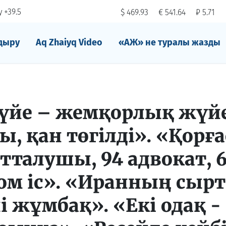
 +39.5
$ 469.93
€ 541.64
₽ 5.71
дыру
Aq Zhaiyq Video
«АЖ» не туралы жазды
жүйе – жемқорлық жүйе
, қан төгiлдi». «Қорға
отталушы, 94 адвокат, 
 том iс». «Иранның сыр
і жұмбақ». «Екі одақ - 