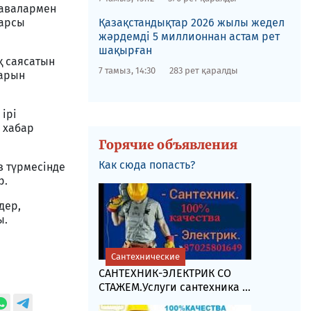
жавалармен
қарсы
Қазақстандықтар 2026 жылы жедел
жәрдемді 5 миллионнан астам рет
шақырған
қ саясатын
7 тамыз, 14:30
283 рет қаралды
барын
 ірі
 хабар
Горячие объявления
Как сюда попасть?
з түрмесінде
р.
дер,
ы.
Сантехнические
САНТЕХНИК-ЭЛЕКТРИК СО
СТАЖЕМ.Услуги сантехника ...