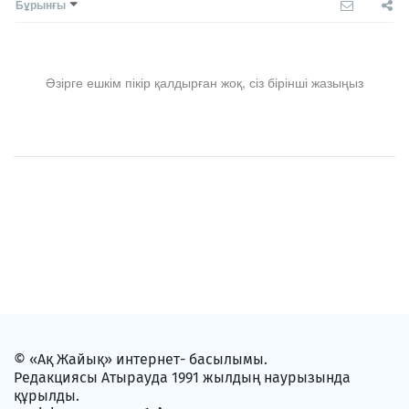
Бұрынғы
Әзірге ешкім пікір қалдырған жоқ, сіз бірінші жазыңыз
© «Ақ Жайық» интернет- басылымы.
Редакциясы Атырауда 1991 жылдың наурызында
құрылды.