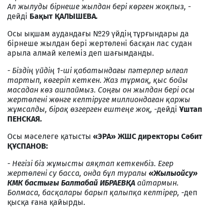
Ал жылуды бірнеше жылдан бері көрген жоқпыз, -
дейді
Бақыт ҚАЛЫШЕВА
.
Осы ықшам аудандағы №29 үйдің тұрғындары да
бірнеше жылдан бері жертөлені басқан лас судан
арыла алмай келеміз деп шағымданды.
- Біздің үйдің 1-ші қабатындағы пәтерлер ылғал
тартып, көгеріп кеткен. Жаз тұрмақ, қыс бойы
масадан көз ашпаймыз. Соңғы он жылдан бері осы
жертөлені жөнге келтіруге миллиондаған қаржы
жұмсалды, бірақ өзгерген ештеңе жоқ, -
дейді
Ұштап
ПЕНСКАЯ
.
Осы мәселеге қатысты
«ЭРА» ЖШС директоры Сәбит
ҚҰСПАНОВ:
- Негізі біз жұмысты аяқтап кеткенбіз. Егер
жертөлені су басса, онда бұл туралы
«Жылыойсу»
КМК бастығы Балтабай ИБРАЕВҚА
айтармын.
Болмаса, басқалары барып қалыпқа келтірер, -
деп
қысқа ғана қайырды.