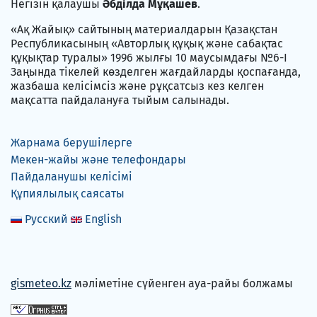
Негізін қалаушы
Әбділда Мұқашев
.
«Ақ Жайық» сайтының материалдарын Қазақстан
Республикасының «Авторлық құқық және сабақтас
құқықтар туралы» 1996 жылғы 10 маусымдағы №6-I
Заңында тікелей көзделген жағдайларды қоспағанда,
жазбаша келісімсіз және рұқсатсыз кез келген
мақсатта пайдалануға тыйым салынады.
Жарнама берушілерге
Мекен-жайы және телефондары
Пайдаланушы келісімі
Құпиялылық саясаты
Русский
English
gismeteo.kz
мәліметіне сүйенген ауа-райы болжамы