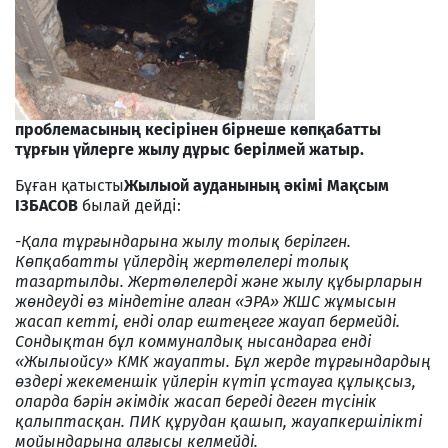
проблемасының кесірінен бірнеше көпқабатты
тұрғын үйлерге жылу дұрыс берілмей жатыр.
Бұған қатысты
Жылыой ауданының әкімі Мақсым
ІЗБАСОВ
былай дейді:
-
Қала тұрғындарына жылу толық берілген.
Көпқабатты үйлердің жертөлелері толық
тазартылды. Жертөлелерді және жылу құбырларын
жөндеуді өз міндетіне алған «ЭРА» ЖШС жұмысын
жасап кетті, енді олар ештеңеге жауап бермейді.
Сондықтан бұл коммуналдық нысандарға енді
«Жылыойсу» КМК жауапты. Бұл жерде тұрғындардың
өздері жекеменшік үйлерін күтіп ұстауға құлықсыз,
оларда бәрін әкімдік жасап береді деген түсінік
қалыптасқан. ПИК құрудан қашып, жауапкершілікті
мойындарына алғысы келмейді.