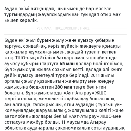
Аудан әкімі айтқандай, шынымен де бар мәселе
тұрғындардың жауапсыздығынан туындап отыр ма?
Екшеп көрелік.
Бұдан екі жыл бұрын жылу және ауызсу құбырын
тартуға, сондай-ақ, кәріз жүйесін жөндеуге қомақты
қаржылар жұмсалғанымен, жағдай түзеліп кеткен
жоқ. ТШО-ның «Игілік» бағдарламасы шеңберінде
ауызсу құбырын тартуға
45 млн
доллар бөлінгенімен,
бұл жұмыс үш жылға созылып кетті. Қалада әлі күнге
дейін ауызсу шектеулі түрде беріледі. 2011 жылы
орталық жылу қазандығын жаңғырту мен жөндеу
жұмысына бюджеттен
280 млн
теңге бөлінген
болатын. Бұл жұмыстарды «Аят-Атырау» ЖШС
жүргізгенімен, мемлекеттік қабылдау болған жоқ.
Айналғанда, тапсырысшы, яғни аудандық тұрғын үй-
коммуналдық шаруашылық, жолаушылар көлігі және
автомобиль жолдары бөлімі «Аят-Атырау» ЖШС-мен
соттасуға мәжбүр болды. 11 маусымда Атырау
облыстық ауданаралық экономикалық соты аудандық