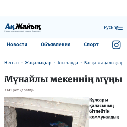
Рус
Eng
Новости
Объявления
Спорт
Негізгі
Жаңалықтар
Атырауда
Басқа жаңалықтар
Мұнайлы мекеннің мұңы
3 411 рет қаралды
Құлсары
қаласының
бітпейтін
коммуналдық