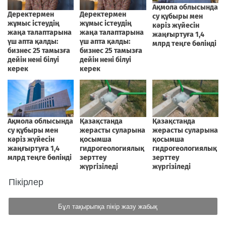
Пікірлер
Бұл тақырыпқа пікір жазу жабық