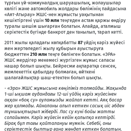
тұрғын үй-коммуналдық шаруашылық, жолаушылар
көлігі және автомобиль жолдары бөлімінің пайдасына
«Аят-Атырау» ЖШС-нен жұмысты уақытынан
кешіктіргені үшін
10 млн
теңгеден астам қаржы өндіру
туралы шешім шығарған болатын. Алайда, аталмыш
серіктестік бүгінде банкрот ден танылып, тарап кетті.
2011 жылы қаладағы көпқабатты
87
үйдің кәріз жүйесі
мен жертөледегі жылу құбырын ауыстыруға
бюджеттен
210
млн
теңге бөлінген болатын. «ЭРА»
ЖШС мердігер мекемесі жүргізген жұмыс сапасы
нашар болып шықты. Бейресми ақпаратқа сенсек,
мемлекеттік қабылдау болмаған, өйткені
шалағайлықтар шаш-етектен болып шықты.
- «Эра» ЖШС жұмысына көңіліміз толмайды. Жақында
1-ші ықшам аудандағы 12-ші үйдің кәріз жүйесінен
аққан «боқ су» ауламызды жайлап кетті. Аяқ басар
жер қалмады. Айналаны алып кеткен сасық иіс әбден
тұншықтырып жіберді. Лас су күні бойы жатты
солайымен. Кәріз жүйесін кейін қалыпқа келтірді.
Бірақ бұл тағы қайталануы мүмкін. Себебі, оны
серіктестік былтыр ғана жөндеп кеткен болатын.