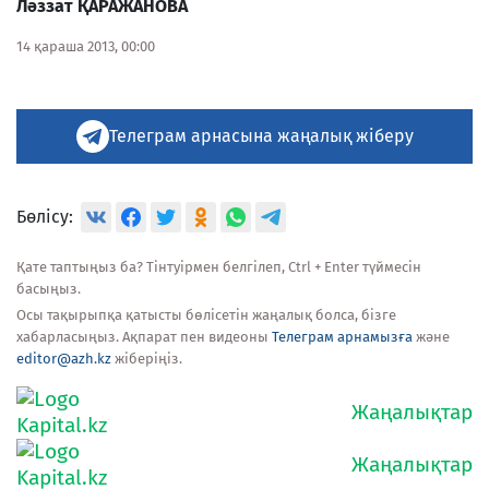
Ләззат ҚАРАЖАНОВА
14 қараша 2013, 00:00
Телеграм арнасына жаңалық жіберу
Бөлісу:
Қате таптыңыз ба? Тінтуірмен белгілеп, Ctrl + Enter түймесін
басыңыз.
Осы тақырыпқа қатысты бөлісетін жаңалық болса, бізге
хабарласыңыз. Ақпарат пен видеоны
Телеграм арнамызға
және
editor@azh.kz
жіберіңіз.