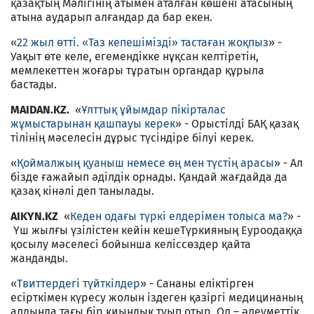
қазақтың Мәлігінің атымен аталған көшені атасының
атына аударып алғандар да бар екен.
«
22 жыл өтті. «Таз кепешімізді» тастаған жоқпыз
» -
Уақыт өте келе, егемендікке нұқсан келтіретін,
мемлекеттен жоғары тұратын органдар құрыла
бастады.
MAIDAN.KZ.
«
Ұлттық ұйымдар пікірталас
жұмыстарынан қашпауы керек
» - Орыстілді БАҚ қазақ
тілінің мәселесін дұрыс түсіндіре білуі керек.
«
Қоймалжың қуаныш немесе өң мен түстің арасы
» - Ал
бізде ғажайып әділдік орнады. Қандай жағдайда да
қазақ кінәлі деп танылады.
AIKYN.KZ
«
Кеден одағы түркі елдерімен толыса ма?
» -
Үш жылғы үзілістен кейін кешеТүркияның Еуроодаққа
қосылу мәселесі бойынша келіссөздер қайта
жанданды.
«
Твиттердегі түйткілдер
» - Сананы еліктірген
есірткімен күресу жолын іздеген қазіргі медицинаның
алдында тағы бір қиындық туып отыр. Ол – әлеуметтік