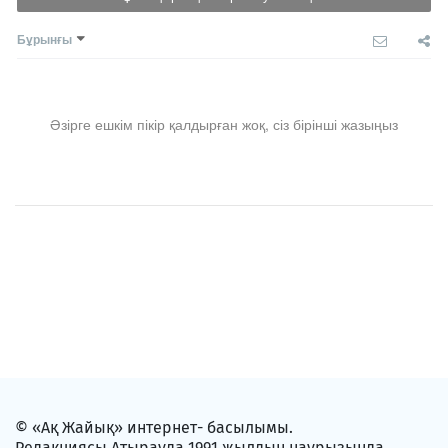
Бұрынғы
Әзірге ешкім пікір қалдырған жоқ, сіз бірінші жазыңыз
© «Ақ Жайық» интернет- басылымы.
Редакциясы Атырауда 1991 жылдың наурызында