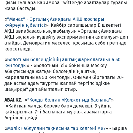
қызы Гүлнара Каримова Twitter-де азаптаулар туралы
жаза бастады.
«
”Манас” - Орталық Азиядағы АҚШ жоспары
күйреуінің белгісі
»- Кейбір сарапшылар Бішкектегі
АҚШ авиабазасының жабылуын «Орталық Азиядағы
АҚШ ықпалын күшейту экспериментінің аяқталуы» деп
атайды. Демократия мәселесі қосымша себеп ретінде
көрсетіледі.
«
Болотный белсендісінің аштық жариялағанына 50
күн толды
» - «Болотный ісі» бойынша Мәскеу
абақтысында жатқан белсендінің аштық
жариялағанына 50 күн толды. Онымен бірге тағы 20-
дан астам адам "жұртты жаппай тәртіпсіздікке
шақырды" деп айыпталып отыр.
ABAI.KZ.
«
”Қолды болған «Қолжетімді баспана”
» -
«Қайтқан мал да береке бар» демекші, 9 үйдің
қайтарылған 7- і баспанаға мұқтаж азаматтарға
беріледі дейді.
«
Мәлік Ғабдуллин тақиясына тар келгені ме?
» - Барша