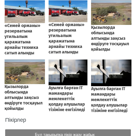
Пікірлер
Бұл тақырыпқа пікір жазу жабық