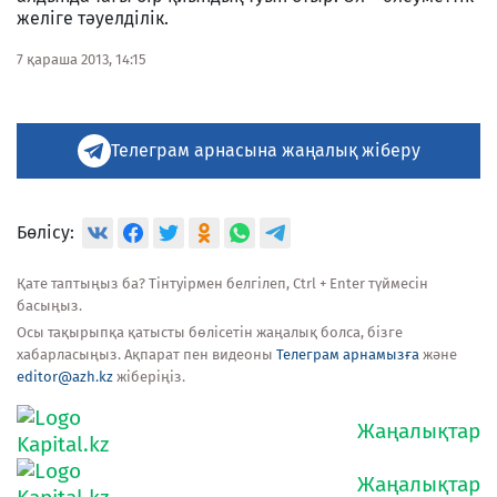
желіге тәуелділік.
7 қараша 2013, 14:15
Телеграм арнасына жаңалық жіберу
Бөлісу:
Қате таптыңыз ба? Тінтуірмен белгілеп, Ctrl + Enter түймесін
басыңыз.
Осы тақырыпқа қатысты бөлісетін жаңалық болса, бізге
хабарласыңыз. Ақпарат пен видеоны
Телеграм арнамызға
және
editor@azh.kz
жіберіңіз.