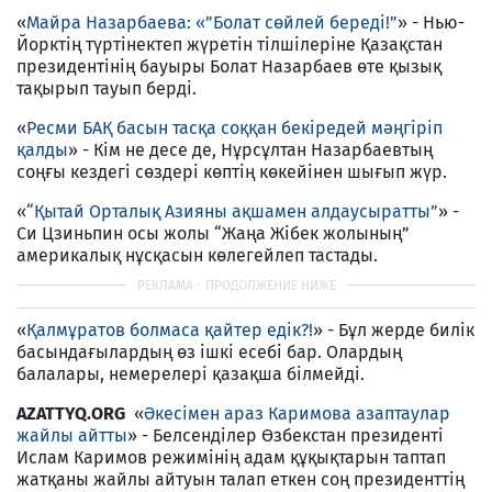
«
Майра Назарбаева: «”Болат сөйлей бередi!”
» - Нью-
Йорктiң түртiнектеп жүретiн тiлшiлерiне Қазақстан
президентiнiң бауыры Болат Назарбаев өте қызық
тақырып тауып бердi.
«
Ресми БАҚ басын тасқа соққан бекiредей мәңгiрiп
қалды
» - Кiм не десе де, Нұрсұлтан Назарбаевтың
соңғы кездегi сөздерi көптiң көкейiнен шығып жүр.
«
“Қытай Орталық Азияны ақшамен алдаусыратты”
» -
Си Цзиньпин осы жолы “Жаңа Жiбек жолының”
америкалық нұсқасын көлегейлеп тастады.
«
Қалмұратов болмаса қайтер едiк?!
» - Бұл жерде билiк
басындағылардың өз iшкi есебi бар. Олардың
балалары, немерелерi қазақша бiлмейдi.
AZATTYQ.ORG
«
Әкесімен араз Каримова азаптаулар
жайлы айтты
» - Белсенділер Өзбекстан президенті
Ислам Каримов режимінің адам құқықтарын таптап
жатқаны жайлы айтуын талап еткен соң президенттің