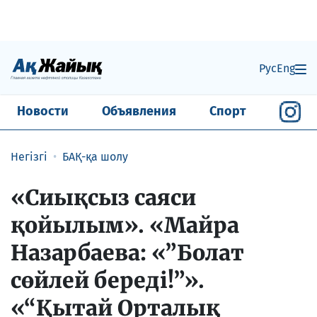
Рус
Eng
Новости
Объявления
Спорт
Негізгі
БАҚ-қа шолу
«Сиықсыз саяси
қойылым». «Майра
Назарбаева: «”Болат
сөйлей бередi!”».
«“Қытай Орталық