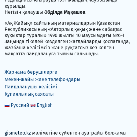
құрылды.
Негізін қалаушы
Әбділда Мұқашев
.
«Ақ Жайық» сайтының материалдарын Қазақстан
Республикасының «Авторлық құқық және сабақтас
құқықтар туралы» 1996 жылғы 10 маусымдағы №6-I
Заңында тікелей көзделген жағдайларды қоспағанда,
жазбаша келісімсіз және рұқсатсыз кез келген
мақсатта пайдалануға тыйым салынады.
Жарнама берушілерге
Мекен-жайы және телефондары
Пайдаланушы келісімі
Құпиялылық саясаты
Русский
English
gismeteo.kz
мәліметіне сүйенген ауа-райы болжамы