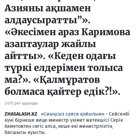
Азияны ақшамен
алдаусыратты”».
«Әкесімен араз Каримова
азаптаулар жайлы
айтты». «Кеден одағы
түркі елдерімен толыса
ма?». «Қалмұратов
болмаса қайтер едiк?!».
2 675 рет қаралды
ZHASALASH.KZ
«
Сиықсыз саяси қойылым
» - Сейсенбi
күнi бiрнеше вице-министр үкiмет жетекшiсi Серiк
Ахметовтен сөгiс алса, кеше екi министрлiктiң
басшысы ауысты.