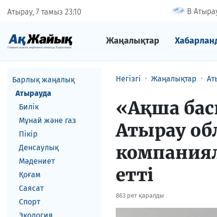
В Атырау
Атырау, 7 тамыз
23
10
Жаңалықтар
Хабарлан
Негізгі
Жаңалықтар
Ат
Барлық жаңалық
Атырауда
«Ақша бас
Билік
Мұнай және газ
Атырау об
Пікір
компаниял
Денсаулық
Мәдениет
етті
Қоғам
Саясат
863 рет қаралды
Спорт
Экология