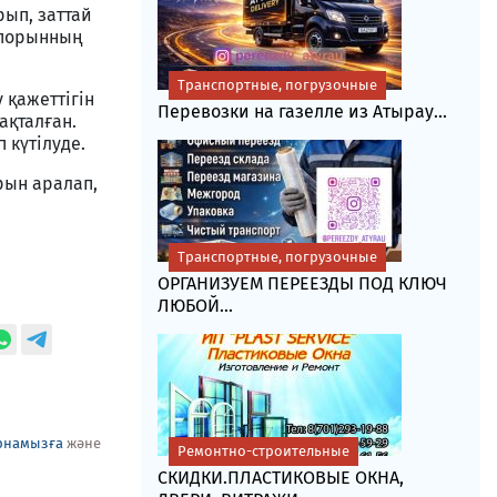
ып, заттай
іпорынның
Транспортные, погрузочные
 қажеттігін
Перевозки на газелле из Атырау...
ақталған.
 күтілуде.
рын аралап,
Транспортные, погрузочные
ОРГАНИЗУЕМ ПЕРЕЕЗДЫ ПОД КЛЮЧ
ЛЮБОЙ...
рнамызға
және
Ремонтно-строительные
СКИДКИ.ПЛАСТИКОВЫЕ ОКНА,