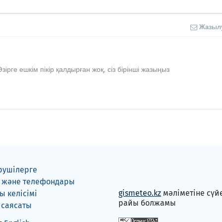
Жазыл
Әзірге ешкім пікір қалдырған жоқ, сіз бірінші жазыңыз
рушілерге
 және телефондары
gismeteo.kz
мәліметіне сүй
 келісімі
райы болжамы
 саясаты