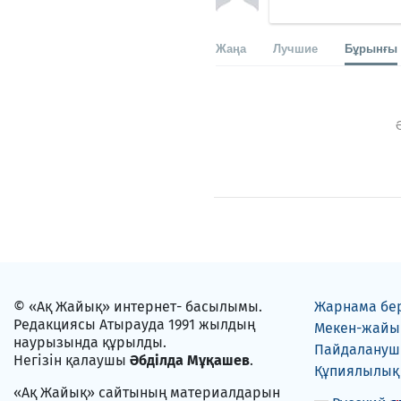
Жаңа
Лучшие
Бұрынғы
© «Ақ Жайық» интернет- басылымы.
Жарнама бе
Редакциясы Атырауда 1991 жылдың
Мекен-жайы
наурызында құрылды.
Пайдаланушы
Негізін қалаушы
Әбділда Мұқашев
.
Құпиялылық
«Ақ Жайық» сайтының материалдарын