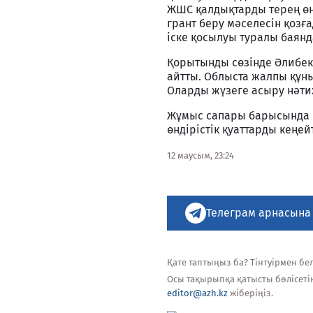
ЖШС қалдықтарды терең өң
грант беру мәселесін қоз
іске қосылуы туралы баянд
Қорытынды сөзінде Әлибек 
айтты. Облыста жалпы құны
Оларды жүзеге асыру нәти
Жұмыс сапары барысында 
өндірістік қуаттарды кеңе
12 маусым, 23:24
Телеграм арнасына
Қате таптыңыз ба? Тінтуірмен белг
Осы тақырыпқа қатысты бөлісеті
editor@azh.kz
жіберіңіз.