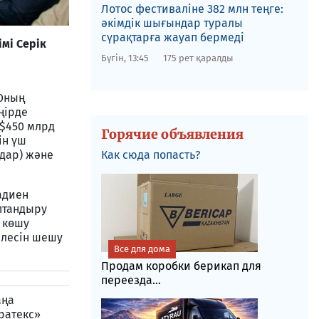
Лотос фестиваліне​ 382 млн теңге:
әкімдік шығындар туралы
сүрақтарға жауап бермеді
мі Серік
Бүгін, 13:45
175 рет қаралды
 Оның
ңірде
 $450 млрд
Горячие объявления
ін үш
ндар) және
Как сюда попасть?
адиен
птандыру
 көшу
елесін шешу
Все для дома
Продам коробки берикап для
переезда...
аңа
ратекс»