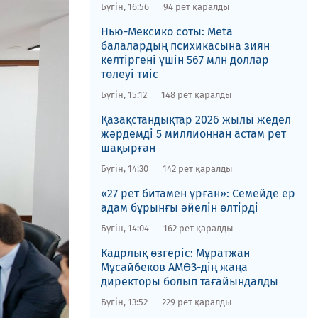
Бүгін, 16:56
94 рет қаралды
Нью-Мексико соты​: Meta
балалардың психикасына зиян
келтіргені үшін 567 млн доллар
төлеуі тиіс
Бүгін, 15:12
148 рет қаралды
Қазақстандықтар 2026 жылы жедел
жәрдемді 5 миллионнан астам рет
шақырған
Бүгін, 14:30
142 рет қаралды
«27 рет битамен ұрған»: Семейде ер
адам бұрынғы әйелін өлтірді
Бүгін, 14:04
162 рет қаралды
Кадрлық өзгеріс: Мұратжан
Мұсайбеков АМӨЗ-дің жаңа
директоры болып ​тағайындалды
Бүгін, 13:52
229 рет қаралды