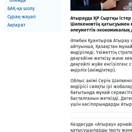
Әлемде
БАҚ-қа шолу
Сұрақ-жауап
Атырауда ҚР Сыртқы істер
Шәпкеновтің қатысуымен ө
Ақпарат
әлеуметтік‑экономикалық 
Әлибек Қуантыров Атырау 
айтуынша, Қазақстан мұна
өндіріледі. Үкіметтің стр
деңгейіне жеткізу және кем
деңгейлі жүйе енгізілген:
өңірлік (әкімдіктер).
Облыс әкімі Серік Шәпкен
өндірісі сияқты ірі жобал
бағытында мұнай сервисті
басталғанын жеткізді. Деге
үшін кәсіпорындарды Атырау
Кездесуде «Атырау» арна
қатысушыларды тарту және 