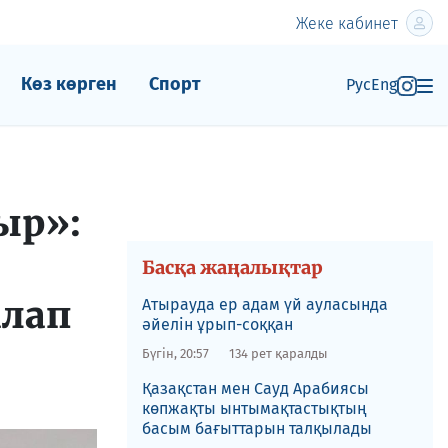
Жеке кабинет
Көз көрген
Спорт
Рус
Eng
ыр»:
Басқа жаңалықтар
алап
Атырауда ер адам үй ауласында
әйелін ұрып-соққан
Бүгін, 20:57
134 рет қаралды
Қазақстан мен Сауд Арабиясы
көпжақты ынтымақтастықтың
басым бағыттарын талқылады