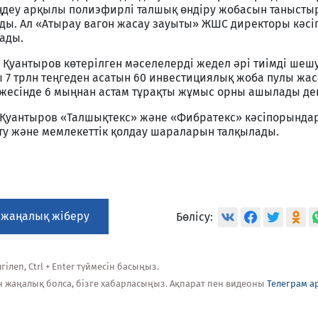
деу арқылы полиэфирлі талшық өндіру жобасын таныстыр
ғады. Ал «Атырау вагон жасау зауыты» ЖШС директоры кәс
ады.
Қуантыров көтерілген мәселелерді жедел әрі тиімді шешу
 7 трлн теңгеден асатын 60 инвестициялық жоба пулы жас
жесінде 6 мыңнан астам тұрақты жұмыс орны ашылады деп
Қуантыров «Талшықтекс» және «Фибратекс» кәсіпорында
йту және мемлекеттік қолдау шараларын талқылады.
 жаңалық жіберу
Бөлісу:
ілеп, Ctrl + Enter түймесін басыңыз.
н жаңалық болса, бізге хабарласыңыз. Ақпарат пен видеоны
Телеграм а