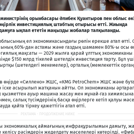
 министрінің орынбасары Әлибек Қуантыров пен облыс әкі
ңірлік инвестициялық штабтың отырысы өтті. Жиында
дамуға ықпал ететін маңызды жобалар талқыланды.
облысының ел экономикасындағы рөлін ерекше атап өтті.
йының 60%-дан астамы және газдың шамамен 80%-ы осы ө
атегиялық мақсаты — 2029 жылға қарай ұлттық экономиканы
інде $150 млрд тікелей шетелдік инвестиция тарту. Бұл үш
 сыртқы (шетелдегі мекемелер), орталық (мемлекеттік орга
ов өңірде «Силлено» ЖШС, «KMG PetroChem» ЖШС және бут
ар іске асырылып жатқанын айтты. Ол экономиканы әртара
к қызметтен ауыр машина жасау мен мұнай‑газ химиясына
нмен, салық түсімдерінің басқа өңірлерге кетіп қалуы мәс
да қайта тіркеу қажеттігін атап өтті.
йы экономикалық аймағының инфрақұрылымын дамыту, ж
келісу рәсімдерін жеделдету мәселелері көтерілді. «Фиб