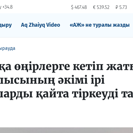
 +34.8
$ 467.48
€ 539.52
₽ 5.73
дыру
Aq Zhaiyq Video
«АЖ» не туралы жазды
ырауда
қа өңірлерге кетіп жат
лысының әкімі ірі
арды қайта тіркеуді т