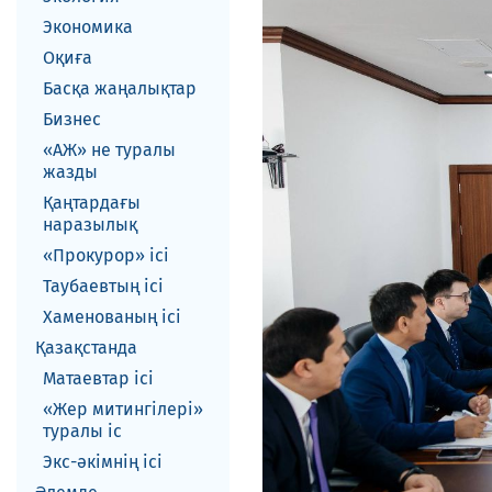
Экономика
Оқиға
Басқа жаңалықтар
Бизнес
«АЖ» не туралы
жазды
Қаңтардағы
наразылық
«Прокурор» ісі
Таубаевтың ісі
Хаменованың ісі
Қазақстанда
Матаевтар ici
«Жер митингілері»
туралы іс
Экс-әкiмнiң iсi