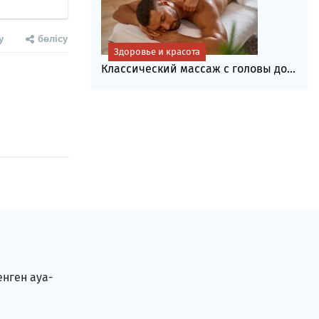
у
бөлісу
Здоровье и красота
Классический массаж с головы до...
енген ауа-