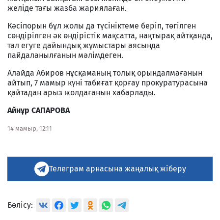
желіде тағы жазба жариялаған.
Кәсіпорын бұл жолы да түсініктеме беріп, төгілген
сөндірілген әк өндірістік мақсатта, нақтырақ айтқанда,
тал егуге дайындық жұмыстары аясында
пайдаланылғанын мәлімдеген.
Алайда Абиров нұсқаманың толық орындалмағанын
айтып, 7 мамыр күні табиғат қорғау прокуратурасына
қайтадан арыз жолдағанын хабарлады.
Айнұр САПАРОВА
14 мамыр, 12:11
Телеграм арнасына жаңалық жіберу
Бөлісу: