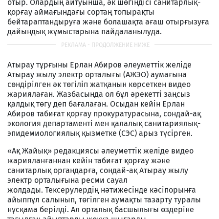
отыр. Олардың айтуынша, әк шөгіндісі санитарлық-
қорғау аймағындағы сортаң топырақты
бейтараптандыруға және болашақта ағаш отырғызуға
дайындық жұмыстарына пайдаланылуда.
Атырау тұрғыны Ерлан Абиров әлеуметтік желіде
Атырау жылу электр орталығы (АЖЭО) аумағына
сөндірілген әк төгіліп жатқанын көрсеткен видео
жариялаған. Жазбасында ол бұл әрекетті заңсыз
қалдық төгу деп бағалаған. Осыдан кейін Ерлан
Абиров табиғат қорғау прокуратурасына, сондай-ақ
экология департаменті мен қалалық санитариялық-
эпидемиологиялық қызметке (СЭС) арыз түсірген.
«Ақ Жайық» редакциясы әлеуметтік желіде видео
жарияланғаннан кейін табиғат қорғау және
санитарлық органдарға, сондай-ақ Атырау жылу
электр орталығына ресми сауал
жолдады. Тексерулердің нәтижесінде кәсіпорынға
айыппұл салынып, төгілген аумақты тазарту туралы
нұсқама берілді. Ал орталық басшылығы өздеріне