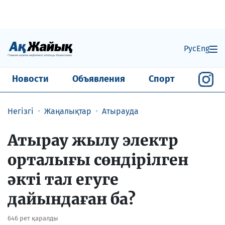
Рус
Eng
Новости
Объявления
Спорт
Негізгі
Жаңалықтар
Атырауда
Атырау жылу электр
орталығы сөндірілген
әкті тал егуге
дайындаған ба?
646 рет қаралды