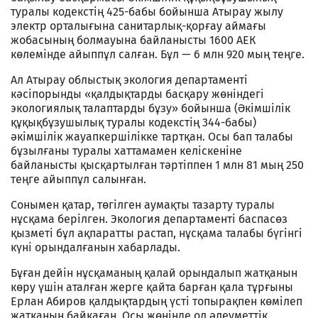
туралы кодекстің 425-бабы бойынша Атырау жылу
электр орталығына санитарлық-қорғау аймағы
жобасының болмауына байланысты 1600 АЕК
көлемінде айыппұл салған. Бұл — 6 млн 920 мың теңге.
Ал Атырау облыстық экология департаменті
кәсіпорынды «қалдықтарды басқару жөніндегі
экологиялық талаптарды бұзу» бойынша (Әкімшілік
құқықбұзушылық туралы кодекстің 344-бабы)
әкімшілік жауапкершілікке тартқан. Осы бап талабы
бұзылғаны туралы хаттамамен келіскеніне
байланысты қысқартылған тәртіппен 1 млн 81 мың 250
теңге айыппұл салынған.
Сонымен қатар, төгілген аумақты тазарту туралы
нұсқама берілген. Экология департаменті баспасөз
қызметі бұл ақпаратты растап, нұсқама талабы бүгінгі
күні орындалғанын хабарлады.
Бұған дейін нұсқаманың қалай орындалып жатқанын
көру үшін аталған жерге қайта барған қала тұрғыны
Ерлан Абиров қалдықтардың үсті топырақпен көмілеп
жатқанын байқаған. Осы жөнінде ол әлеуметтік