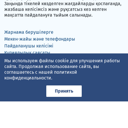
Заңында тікелей көзделген жағдайларды қоспағанда,
жазбаша келісімсіз және рұқсатсыз кез келген
мақсатта пайдалануға тыйым салынады.
Жарнама берушілерге
Мекен-жайы және телефондары
Пайдаланушы келісімі
Құпиялылық саясаты
Мы используем файлы cookie для улучшения работы
Русский
English
сайта. Продолжая использование сайта, вы
соглашаетесь с нашей
политикой
конфиденциальности
.
gismeteo.kz
мәліметіне сүйенген ауа-райы болжамы
Принять
Төлем карталарын қабылдаймыз