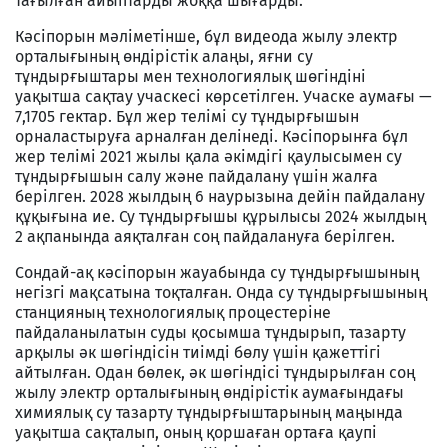
тағылған айыптарды жоққа шығарды.
Кәсіпорын мәліметінше, бұл видеода жылу электр
орталығының өндірістік алаңы, яғни су
тұндырғыштары мен технологиялық шөгіндіні
уақытша сақтау учаскесі көрсетілген. Учаске аумағы —
7,1705 гектар. Бұл жер телімі су тұндырғышын
орналастыруға арналған делінеді. Кәсіпорынға бұл
жер телімі 2021 жылы қала әкімдігі қаулысымен су
тұндырғышын салу және пайдалану үшін жалға
берілген. 2028 жылдың 6 наурызына дейін пайдалану
құқығына ие. Су тұндырғышы құрылысы 2024 жылдың
2 ақпанында аяқталған соң пайдалануға берілген.
Сондай-ақ кәсіпорын жауабында су тұндырғышының
негізгі мақсатына тоқталған. Онда су тұндырғышының
станцияның технологиялық процестеріне
пайдаланылатын суды қосымша тұндырып, тазарту
арқылы әк шөгіндісін тиімді бөлу үшін қажеттігі
айтылған. Одан бөлек, әк шөгіндісі тұндырылған соң
жылу электр орталығының өндірістік аумағындағы
химиялық су тазарту тұндырғыштарының маңында
уақытша сақталып, оның қоршаған ортаға қаупі