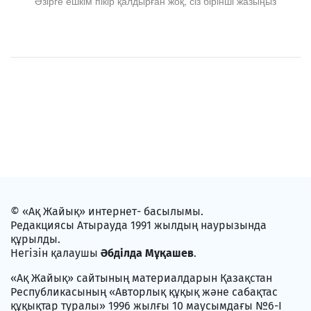
Әзірге ешкім пікір қалдырған жоқ, сіз бірінші жазыңыз
© «Ақ Жайық» интернет- басылымы.
Редакциясы Атырауда 1991 жылдың наурызында
құрылды.
Негізін қалаушы
Әбділда Мұқашев
.
«Ақ Жайық» сайтының материалдарын Қазақстан
Республикасының «Авторлық құқық және сабақтас
құқықтар туралы» 1996 жылғы 10 маусымдағы №6-I