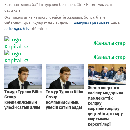
Қате таптыңыз ба? Тінтуірмен белгілеп, Ctrl + Enter түймесін
басыңыз.
Осы тақырыпқа қатысты бөлісетін жаңалық болса, бізге
хабарласыңыз. Ақпарат пен видеоны
Телеграм арнамызға
және
editor@azh.kz
жіберіңіз.