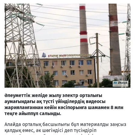
Әлеуметтік желіде жылу электр орталығы
аумағындағы ақ түсті үйінділердің видеосы
жарияланғаннан кейін кәсіпорынға шамамен 8 млн
теңге айыппұл салынды.
Алайда орталық басшылығы бұл материалды заңсыз
қалдық емес, әк шөгіндісі деп түсіндіріп