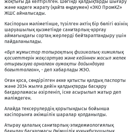
жоқтығы да келтірілген. Шөгінді қалдықтарды шығару
және кәдеге жарату (қайта өңдеумен) «ЭКО ПромKZ»
ЖШС айналысады.
Кәсіпорын мәліметінше, түзілген әктің бір бөлігі өзінің
шаруашылық қызметінде санитарлық-қорғау
аймағындағы сортаң жерлерді бейтараптандыру үшін
пайдаланылады.
«Бұл жұмыстар топырақтың физикалық-химиялық
қасиеттерін жақсартуға және кейіннен жасыл желек
отырғызуға арналған аумақты дайындауға
бағытталған»
, - деп хабарлады ЖЭО.
Оған қоса, сөндірілген әкке қатысты қалдық паспорты
және 2034 жылға дейін қалдықтарды басқару
бағдарламасы әзірленіп, іске асырылып жатыр деп
мәлімдеген.
Алайда тексерулердің қорытындысы бойынша
кәсіпорынға әкімшілік шаралар қолданылды.
Атырау қалалық санитарлық-эпидемиологиялық
бақылау басқармасы Әкімшілік құқықбұзушылық