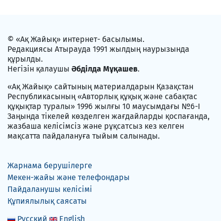
© «Ақ Жайық» интернет- басылымы.
Редакциясы Атырауда 1991 жылдың наурызында
құрылды.
Негізін қалаушы
Әбділда Мұқашев
.
«Ақ Жайық» сайтының материалдарын Қазақстан
Республикасының «Авторлық құқық және сабақтас
құқықтар туралы» 1996 жылғы 10 маусымдағы №6-I
Заңында тікелей көзделген жағдайларды қоспағанда,
жазбаша келісімсіз және рұқсатсыз кез келген
мақсатта пайдалануға тыйым салынады.
Жарнама берушілерге
Мекен-жайы және телефондары
Пайдаланушы келісімі
Құпиялылық саясаты
Русский
English