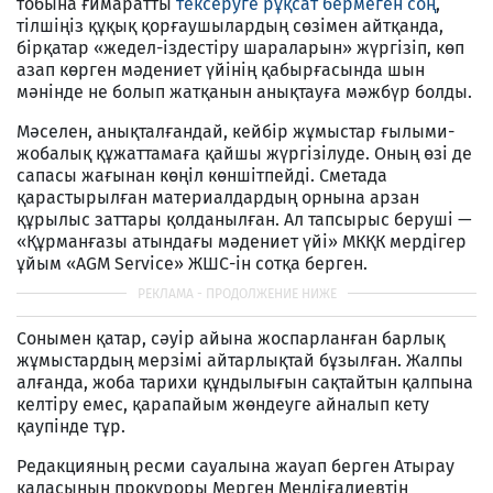
тобына ғимаратты
тексеруге рұқсат бермеген соң
,
тілшіңіз құқық қорғаушылардың сөзімен айтқанда,
бірқатар «жедел-іздестіру шараларын» жүргізіп, көп
азап көрген мәдениет үйінің қабырғасында шын
мәнінде не болып жатқанын анықтауға мәжбүр болды.
Мәселен, анықталғандай, кейбір жұмыстар ғылыми-
жобалық құжаттамаға қайшы жүргізілуде. Оның өзі де
сапасы жағынан көңіл көншітпейді. Сметада
қарастырылған материалдардың орнына арзан
құрылыс заттары қолданылған. Ал тапсырыс беруші —
«Құрманғазы атындағы мәдениет үйі» МКҚК мердігер
ұйым «AGM Service» ЖШС-ін сотқа берген.
Сонымен қатар, сәуір айына жоспарланған барлық
жұмыстардың мерзімі айтарлықтай бұзылған. Жалпы
алғанда, жоба тарихи құндылығын сақтайтын қалпына
келтіру емес, қарапайым жөндеуге айналып кету
қаупінде тұр.
Редакцияның ресми сауалына жауап берген Атырау
қаласының прокуроры Мерген Мендіғалиевтің