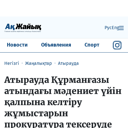
Рус
Eng
Новости
Объявления
Спорт
Негізгі
Жаңалықтар
Атырауда
​Атырауда Құрманғазы
атындағы мәдениет үйін
қалпына келтіру
жұмыстарын
прокуратура тексеруде