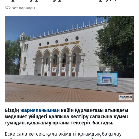
672 рет қаралды
Біздің
жарияланымнан
кейін Құрманғазы атындағы
мәдениет үйіндегі қалпына келтіру сапасына күмән
туындап, қадағалау органы тексеріс бастады.
Еске сала кетсек, қала әкімдігі қоғамдық бақылау