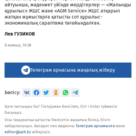
айтуынша, мәдениет үйінде мердігерлер — «Жалынды
құрылыс» ЖШС және «AGM Service» ЖШС атқарып
жатқан жұмыстарға қатысты сот құрылыс-
экономикалық сараптама тағайындалған.
Лев ГУЗИКОВ
8 мамыр, 16:38
Телеграм арнасына жаңалық жіберу
Бөлісу:
Қате таптыңыз ба? Тінтуірмен белгілеп, Ctrl + Enter түймесін
басыңыз.
Осы тақырыпқа қатысты бөлісетін жаңалық болса, бізге
хабарласыңыз. Ақпарат пен видеоны
Телеграм арнамызға
және
editor@azh.kz
жіберіңіз.