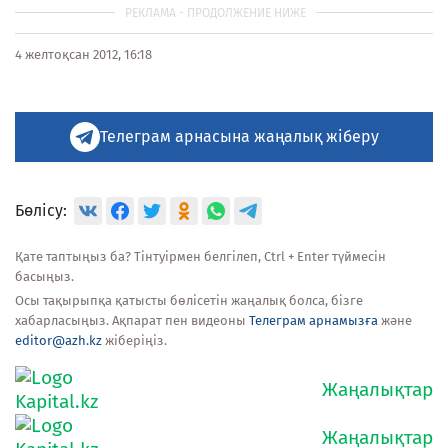
4 желтоқсан 2012, 16:18
Телеграм арнасына жаңалық жіберу
Бөлісу:
Қате таптыңыз ба? Тінтуірмен белгілеп, Ctrl + Enter түймесін
басыңыз.
Осы тақырыпқа қатысты бөлісетін жаңалық болса, бізге
хабарласыңыз. Ақпарат пен видеоны
Телеграм арнамызға
және
editor@azh.kz
жіберіңіз.