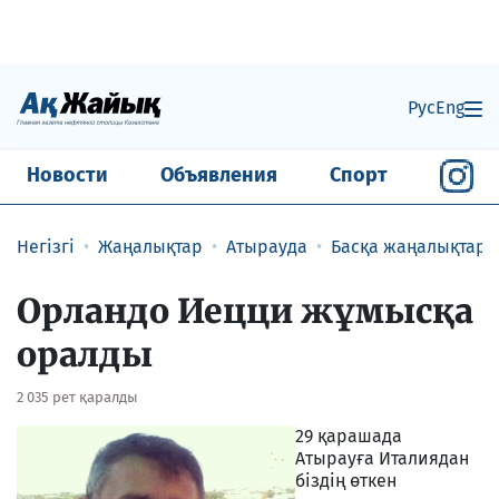
Рус
Eng
Новости
Объявления
Спорт
Негізгі
Жаңалықтар
Атырауда
Басқа жаңалықтар
Орландо Иецци жұмысқа
оралды
2 035 рет қаралды
29 қарашада
Атырауға Италиядан
біздің өткен