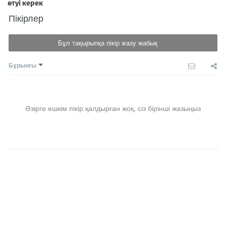
Пікірлер
Бұл тақырыпқа пікір жазу жабық
Бұрынғы
Әзірге ешкім пікір қалдырған жоқ, сіз бірінші жазыңыз