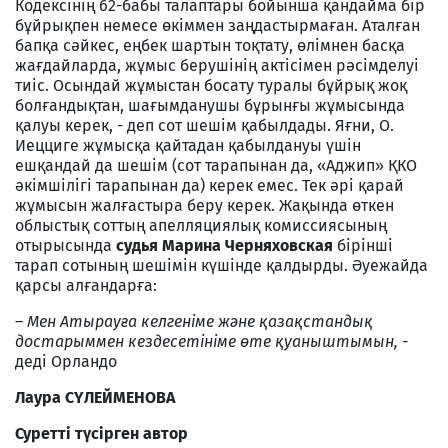
Кодексінің 62-бабы талаптары бойынша қандайма бір
бұйрықпен немесе өкіммен заңдастырмаған. Аталған
бапқа сәйкес, еңбек шартын тоқтату, өлімнен басқа
жағдайларда, жұмыс берушінің актісімен рәсімделуі
тиіс. Осындай жұмыстан босату туралы бұйрық жоқ
болғандықтан, шағымданушы бұрынғы жұмысында
қалуы керек, - деп сот шешім қабылдады. Яғни, О.
Иецциге жұмысқа қайтадан қабылдануы үшін
ешқандай да шешім (сот тарапынан да, «Аджип» ҚКО
әкімшілігі тарапынан да) керек емес. Тек әрі қарай
жұмысын жалғастыра беру керек. Жақында өткен
облыстық соттың апелляциялық комиссиясының
отырысында
судья Марина Черняховская
бірінші
тарап сотының шешімін күшінде қалдырды. Әуежайда
қарсы алғандарға:
–
Мен Атырауға келгеніме және қазақстандық
достарыммен кездесетініме өте қуаныштымын, -
деді Орландо
Лаура СҮЛЕЙМЕНОВА
Суретті түсірген автор