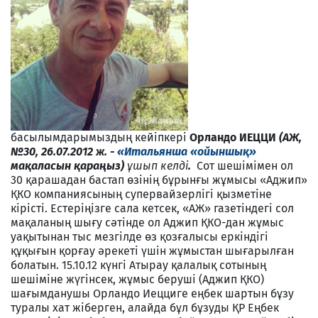
басылымдарымыздың кейіпкері
Орландо ИЕЦЦИ
(АЖ,
№30, 26.07.2012 ж. -
«Итальянша «ойыншық»
мақаласын қараңыз)
ұшып келді
.
Сот шешімімен ол
30 қарашадан бастап өзінің бұрынғы жұмысы «Аджип»
ҚКО компаниясының супервайзерлігі қызметіне
кірісті. Естеріңізге сала кетсек, «АЖ» газетіндегі сол
мақаланың шығу сәтінде ол Аджип ҚКО-дан жұмыс
уақытынан тыс мезгілде өз қозғалысы еркіндігі
құқығын қорғау әрекеті үшін жұмыстан шығарылған
болатын. 15.10.12 күнгі Атырау қалалық сотының
шешіміне жүгінсек, жұмыс беруші (Аджип ҚКО)
шағымданушы Орландо Иецциге еңбек шартын бұзу
туралы хат жіберген, алайда бұл бұзуды ҚР Еңбек