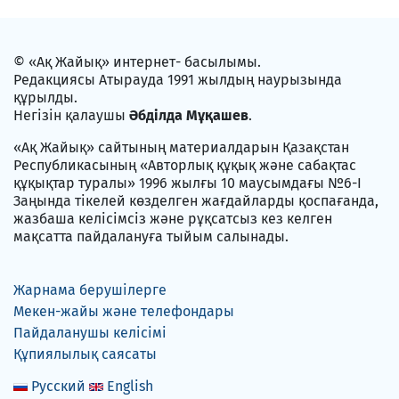
© «Ақ Жайық» интернет- басылымы.
Редакциясы Атырауда 1991 жылдың наурызында
құрылды.
Негізін қалаушы
Әбділда Мұқашев
.
«Ақ Жайық» сайтының материалдарын Қазақстан
Республикасының «Авторлық құқық және сабақтас
құқықтар туралы» 1996 жылғы 10 маусымдағы №6-I
Заңында тікелей көзделген жағдайларды қоспағанда,
жазбаша келісімсіз және рұқсатсыз кез келген
мақсатта пайдалануға тыйым салынады.
Жарнама берушілерге
Мекен-жайы және телефондары
Пайдаланушы келісімі
Құпиялылық саясаты
Русский
English